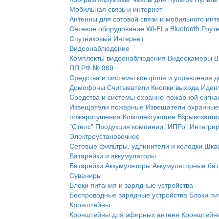
Мобильная связь и интернет
Антенны для сотовой связи и мобильного инт
Сетевое оборудование Wi-Fi и Bluetooth
Роут
Спутниковый Интернет
Видеонаблюдение
Комплекты видеонаблюдения
Видеокамеры
В
ПП РФ № 969
Средства и системы контроля и управления 
Домофоны
Считыватели
Кнопки выхода
Иден
Средства и системы охранно-пожарной сигна
Извещатели пожарные
Извещатели охранные
пожаротушения
Комплектующие
Взрывозащи
"Стелс"
Продукция компании "ИПРо"
Интегри
Электроустановочное
Сетевые фильтры, удлинители и колодки
Шка
Батарейки и аккумуляторы
Батарейки
Аккумуляторы
Аккумуляторные бат
Сувениры
Блоки питания и зарядные устройства
Беспроводные зарядные устройства
Блоки пи
Кронштейны
Кронштейны для эфирных антенн
Кронштейны