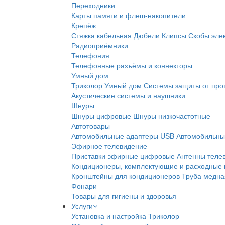
Переходники
Карты памяти и флеш-накопители
Крепёж
Стяжка кабельная
Дюбели
Клипсы
Скобы эле
Радиоприёмники
Телефония
Телефонные разъёмы и коннекторы
Умный дом
Триколор Умный дом
Системы защиты от про
Акустические системы и наушники
Шнуры
Шнуры цифровые
Шнуры низкочастотные
Автотовары
Автомобильные адаптеры USB
Автомобильны
Эфирное телевидение
Приставки эфирные цифровые
Антенны теле
Кондиционеры, комплектующие и расходные
Кронштейны для кондиционеров
Труба медна
Фонари
Товары для гигиены и здоровья
Услуги
Установка и настройка Триколор