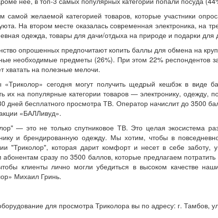
Кроме нее, в топ-3 самых популярных категорий попали посуда (44%
м самой желаемой категорией товаров, которые участники опрос
уюта. На втором месте оказалась современная электроника, на тр
евная одежда, товары для дачи/отдыха на природе и подарки для д
ство опрошенных предпочитают копить баллы для обмена на крупн
ные необходимые предметы (26%). При этом 22% респондентов зая
т хватать на полезные мелочи.
ы «Триколор» сегодня могут получить щедрый кешбэк в виде б
ь их на популярные категории товаров — электронику, одежду, п
30 дней бесплатного просмотра ТВ. Оператор начислит до 3500 ба
акции «БАЛЛивуд».
лор" — это не только спутниковое ТВ. Это целая экосистема ра
онику и брендированную одежду. Мы хотим, чтобы в повседневн
ии "Триколор", которая дарит комфорт и несет в себе заботу,
 абонентам сразу по 3500 баллов, которые предлагаем потратить
чтобы клиенты лично могли убедиться в высоком качестве наши
ор» Михаил Гринь.
оборудование для просмотра Триколора вы по адресу: г. Тамбов, ул.