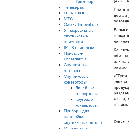
(47%). 
Триколор
Телекарта
При это
НТВ-ПЛЮС
дома и 
МТС
повседн
Galaxy Innovations
Большин
Универсальные
конкрет
спутниковые
начинае
приставки
IP-ТВ приставки
Клиент
Приставки
обменят
Ростелеком
или на 
Спутниковые
рамках 
антенны
«"Трико
Спутниковые
электр
конверторы
продукц
Линейные
раздаем
конверторы
жизни, 
Круговые
«Трикол
конверторы
Приборы для
настройки
Купить 
спутниковых антенн
Мультифиды