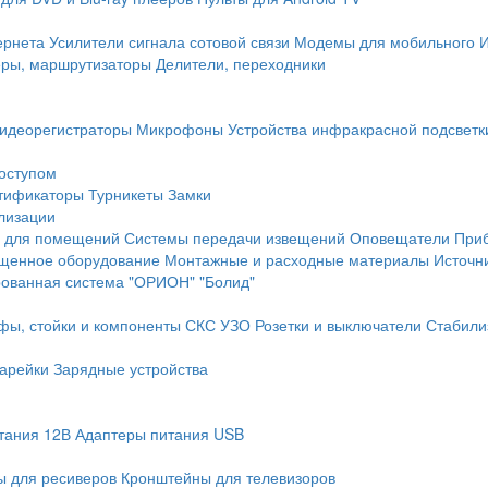
ернета
Усилители сигнала сотовой связи
Модемы для мобильного 
еры, маршрутизаторы
Делители, переходники
идеорегистраторы
Микрофоны
Устройства инфракрасной подсветк
доступом
тификаторы
Турникеты
Замки
лизации
 для помещений
Системы передачи извещений
Оповещатели
При
щенное оборудование
Монтажные и расходные материалы
Источн
рованная система "ОРИОН" "Болид"
фы, стойки и компоненты СКС
УЗО
Розетки и выключатели
Стабили
арейки
Зарядные устройства
тания 12В
Адаптеры питания USB
 для ресиверов
Кронштейны для телевизоров