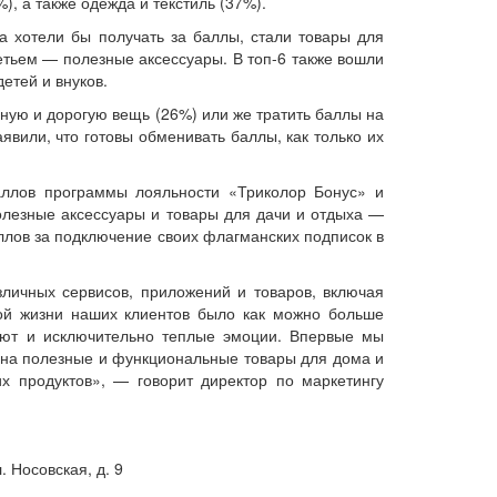
), а также одежда и текстиль (37%).
а хотели бы получать за баллы, стали товары для
етьем — полезные аксессуары. В топ-6 также вошли
етей и внуков.
ую и дорогую вещь (26%) или же тратить баллы на
вили, что готовы обменивать баллы, как только их
аллов программы лояльности «Триколор Бонус» и
олезные аксессуары и товары для дачи и отдыха —
ллов за подключение своих флагманских подписок в
зличных сервисов, приложений и товаров, включая
ой жизни наших клиентов было как можно больше
 уют и исключительно теплые эмоции. Впервые мы
 на полезные и функциональные товары для дома и
х продуктов», — говорит директор по маркетингу
 Носовская, д. 9