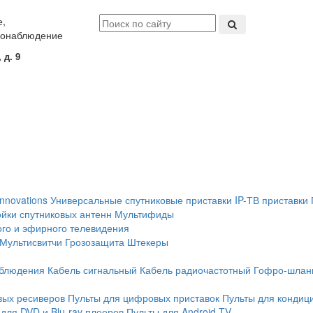
е,
еонаблюдение
 д. 9
Innovations
Универсальные спутниковые приставки
IP-ТВ приставки
йки спутниковых антенн
Мультифиды
ого и эфирного телевидения
Мультисвитчи
Грозозащита
Штекеры
аблюдения
Кабель сигнальный
Кабель радиочастотный
Гофро-шлан
вых ресиверов
Пульты для цифровых приставок
Пульты для кондиц
для DVD и Blu-ray плееров
Пульты для Android TV