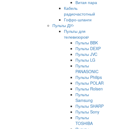
Витая пара
Кабель
радиочастотный
Гофро-шланги
Пульты ДУ
Пульты для
телевизоров
Пульты BBK
Пульты DEXP
Пульты JVC
Пульты LG
Пульты
PANASONIC
Пульты Philips
Пульты POLAR
Пульты Rolsen
Пульты
Samsung
Пульты SHARP
Пульты Sony
Пульты
TOSHIBA