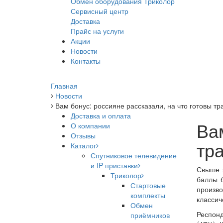
Обмен оборудования Триколор
Сервисный центр
Доставка
Прайс на услуги
Акции
Новости
Контакты
Главная
Новости
Вам бонус: россияне рассказали, на что готовы т
Доставка и оплата
Вам
О компании
Отзывы
тр
Каталог
Спутниковое телевидение
и IP приставки
Свыше 5
Триколор
баллы б
Стартовые
произво
комплекты
классич
Обмен
Респонд
приёмников