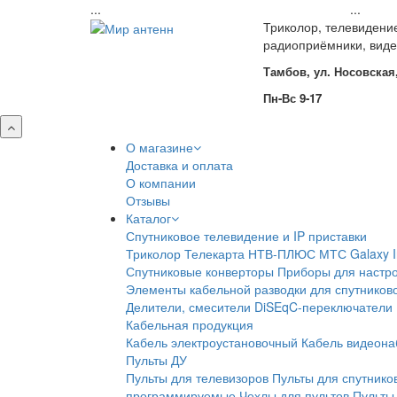
...
...
Триколор, телевидени
радиоприёмники, вид
Тамбов, ул. Носовская,
Пн-Вс 9-17
О магазине
Доставка и оплата
О компании
Отзывы
Каталог
Спутниковое телевидение и IP приставки
Триколор
Телекарта
НТВ-ПЛЮС
МТС
Galaxy 
Спутниковые конверторы
Приборы для настро
Элементы кабельной разводки для спутников
Делители, смесители
DiSEqC-переключатели
Кабельная продукция
Кабель электроустановочный
Кабель видеон
Пульты ДУ
Пульты для телевизоров
Пульты для спутнико
программируемые
Чехлы для пультов
Пульты 