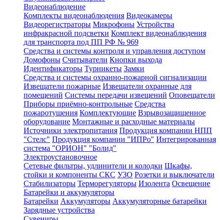
Видеонаблюдение
Комплекты видеонаблюдения
Видеокамеры
Видеорегистраторы
Микрофоны
Устройства
инфракрасной подсветки
Комплект видеонаблюдения
для транспорта под ПП РФ № 969
Средства и системы контроля и управления доступом
Домофоны
Считыватели
Кнопки выхода
Идентификаторы
Турникеты
Замки
Средства и системы охранно-пожарной сигнализации
Извещатели пожарные
Извещатели охранные для
помещений
Системы передачи извещений
Оповещатели
Приборы приёмно-контрольные
Средства
пожаротушения
Комплектующие
Взрывозащищенное
оборудование
Монтажные и расходные материалы
Источники электропитания
Продукция компании НПП
"Стелс"
Продукция компании "ИПРо"
Интегрированная
система "ОРИОН" "Болид"
Электроустановочное
Сетевые фильтры, удлинители и колодки
Шкафы,
стойки и компоненты СКС
УЗО
Розетки и выключатели
Стабилизаторы
Терморегуляторы
Изолента
Освещение
Батарейки и аккумуляторы
Батарейки
Аккумуляторы
Аккумуляторные батарейки
Зарядные устройства
Сувениры