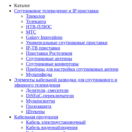
Каталог
Спутниковое телевидение и IP приставки
Триколор
Телекарта
НТВ-ПЛЮС
МТС
Galaxy Innovations
Универсальные спутниковые приставки
IP-ТВ приставки
Приставки Ростелеком
Спутниковые антенны
Спутниковые конверторы
Приборы для настройки спутниковых антенн
Мультифиды
Элементы кабельной разводки для спутникового и
эфирного телевидения
Делители, смесители
DiSEqC-переключатели
Мультисвитчи
Грозозащита
Штекеры
Кабельная продукция
Кабель электроустановочный
Кабель видеонаблюдения