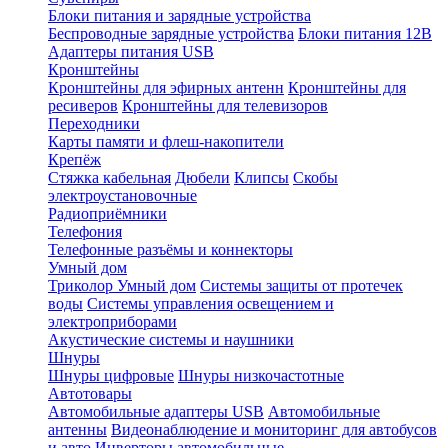
Блоки питания и зарядные устройства
Беспроводные зарядные устройства
Блоки питания 12В
Адаптеры питания USB
Кронштейны
Кронштейны для эфирных антенн
Кронштейны для
ресиверов
Кронштейны для телевизоров
Переходники
Карты памяти и флеш-накопители
Крепёж
Стяжка кабельная
Дюбели
Клипсы
Скобы
электроустановочные
Радиоприёмники
Телефония
Телефонные разъёмы и коннекторы
Умный дом
Триколор Умный дом
Системы защиты от протечек
воды
Системы управления освещением и
электроприборами
Акустические системы и наушники
Шнуры
Шнуры цифровые
Шнуры низкочастотные
Автотовары
Автомобильные адаптеры USB
Автомобильные
антенны
Видеонаблюдение и мониторинг для автобусов
и авто
Инверторы автомобильные