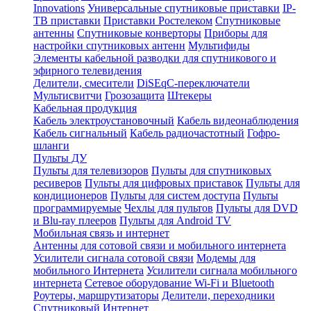
Innovations
Универсальные спутниковые приставки
IP-
ТВ приставки
Приставки Ростелеком
Спутниковые
антенны
Спутниковые конверторы
Приборы для
настройки спутниковых антенн
Мультифиды
Элементы кабельной разводки для спутникового и
эфирного телевидения
Делители, смесители
DiSEqC-переключатели
Мультисвитчи
Грозозащита
Штекеры
Кабельная продукция
Кабель электроустановочный
Кабель видеонаблюдения
Кабель сигнальный
Кабель радиочастотный
Гофро-
шланги
Пульты ДУ
Пульты для телевизоров
Пульты для спутниковых
ресиверов
Пульты для цифровых приставок
Пульты для
кондиционеров
Пульты для систем доступа
Пульты
программируемые
Чехлы для пультов
Пульты для DVD
и Blu-ray плееров
Пульты для Android TV
Мобильная связь и интернет
Антенны для сотовой связи и мобильного интернета
Усилители сигнала сотовой связи
Модемы для
мобильного Интернета
Усилители сигнала мобильного
интернета
Сетевое оборудование Wi-Fi и Bluetooth
Роутеры, маршрутизаторы
Делители, переходники
Спутниковый Интернет