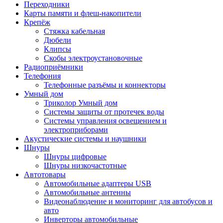
Переходники
Карты памяти и флеш-накопители
Крепёж
Стяжка кабельная
Дюбели
Клипсы
Скобы электроустановочные
Радиоприёмники
Телефония
Телефонные разъёмы и коннекторы
Умный дом
Триколор Умный дом
Системы защиты от протечек воды
Системы управления освещением и
электроприборами
Акустические системы и наушники
Шнуры
Шнуры цифровые
Шнуры низкочастотные
Автотовары
Автомобильные адаптеры USB
Автомобильные антенны
Видеонаблюдение и мониторинг для автобусов и
авто
Инверторы автомобильные