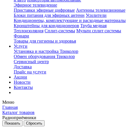
Эфирное телевидение
Приставки эфирные цифровые
Антенны телевизионные
Блоки питания для эфирных антенн
Усилители
Кондиционеры, комплектующие и расходные материалы
Кронштейны для кондиционеров
Труба медная
Теплоизоляция
Сплит-системы
Мульти сплит системы
Фонари
Товары для гигиены и здоровья
Услуги
Установка и настройка Триколор
Обмен оборудования Триколор
Сервисный центр
Доставка
Прайс на услуги
Акции
Новости
Контакты
Меню
Главная
Каталог товаров
Радиоприёмники