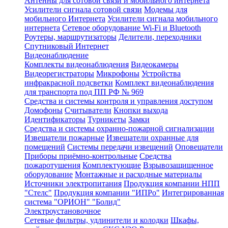
Антенны для сотовой связи и мобильного интернета
Усилители сигнала сотовой связи
Модемы для
мобильного Интернета
Усилители сигнала мобильного
интернета
Сетевое оборудование Wi-Fi и Bluetooth
Роутеры, маршрутизаторы
Делители, переходники
Спутниковый Интернет
Видеонаблюдение
Комплекты видеонаблюдения
Видеокамеры
Видеорегистраторы
Микрофоны
Устройства
инфракрасной подсветки
Комплект видеонаблюдения
для транспорта под ПП РФ № 969
Средства и системы контроля и управления доступом
Домофоны
Считыватели
Кнопки выхода
Идентификаторы
Турникеты
Замки
Средства и системы охранно-пожарной сигнализации
Извещатели пожарные
Извещатели охранные для
помещений
Системы передачи извещений
Оповещатели
Приборы приёмно-контрольные
Средства
пожаротушения
Комплектующие
Взрывозащищенное
оборудование
Монтажные и расходные материалы
Источники электропитания
Продукция компании НПП
"Стелс"
Продукция компании "ИПРо"
Интегрированная
система "ОРИОН" "Болид"
Электроустановочное
Сетевые фильтры, удлинители и колодки
Шкафы,