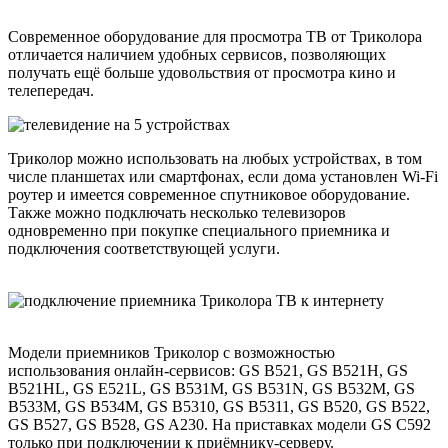
Современное оборудование для просмотра ТВ от Триколора
отличается наличием удобных сервисов, позволяющих
получать ещё больше удовольствия от просмотра кино и
телепередач.
Триколор можно использовать на любых устройствах, в том
числе планшетах или смартфонах, если дома установлен Wi-Fi
роутер и имеется современное спутниковое оборудование.
Также можно подключать несколько телевизоров
одновременно при покупке специального приемника и
подключения соответствующей услуги.
Модели приемников Триколор с возможностью
использования онлайн-сервисов: GS B521, GS B521H, GS
B521HL, GS Е521L, GS B531M, GS B531N, GS B532M, GS
B533M, GS B534M, GS B5310, GS B5311, GS B520, GS B522,
GS B527, GS B528, GS A230. На приставках модели GS C592
только при подключении к приёмнику-серверу.