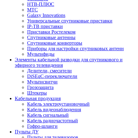
НТВ-ПЛЮС
МТС
Galaxy Innovations
Универсальные спутниковые приставки
IP-ТВ приставки
Приставки Ростелеком
Спутниковые антенны
Спутниковые конверторы
Приборы для настройки спутниковых антенн
Мультифиды
Элементы кабельной разводки для спутникового и
эфирного телевидения
Делители, смесители
DiSEqC-переключатели
Мультисвитчи
Грозозащита
Штекеры
Кабельная продукция
Кабель электроустановочный
Кабель видеонаблюдения
Кабель сигнальный
Кабель радиочастотный
Гофро-шланги
Пульты ДУ
Пульты для телевизоров