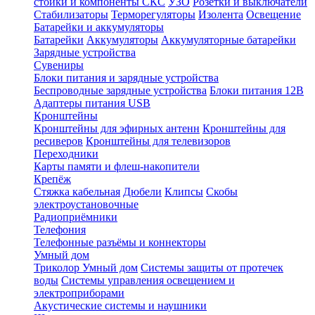
стойки и компоненты СКС
УЗО
Розетки и выключатели
Стабилизаторы
Терморегуляторы
Изолента
Освещение
Батарейки и аккумуляторы
Батарейки
Аккумуляторы
Аккумуляторные батарейки
Зарядные устройства
Сувениры
Блоки питания и зарядные устройства
Беспроводные зарядные устройства
Блоки питания 12В
Адаптеры питания USB
Кронштейны
Кронштейны для эфирных антенн
Кронштейны для
ресиверов
Кронштейны для телевизоров
Переходники
Карты памяти и флеш-накопители
Крепёж
Стяжка кабельная
Дюбели
Клипсы
Скобы
электроустановочные
Радиоприёмники
Телефония
Телефонные разъёмы и коннекторы
Умный дом
Триколор Умный дом
Системы защиты от протечек
воды
Системы управления освещением и
электроприборами
Акустические системы и наушники