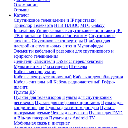
О компании
Отзывы
Каталог
Спутниковое телевидение и IP приставки
Триколор
Телекарта
НТВ-ПЛЮС
МТС
Galaxy
Innovations
Универсальные спутниковые приставки
IP-
ТВ приставки
Приставки Ростелеком
Спутниковые
антенны
Спутниковые конверторы
Приборы для
настройки спутниковых антенн
Мультифиды
Элементы кабельной разводки для спутникового и
эфирного телевидения
Делители, смесители
DiSEqC-переключатели
Мультисвитчи
Грозозащита
Штекеры
Кабельная продукция
Кабель электроустановочный
Кабель видеонаблюдения
Кабель сигнальный
Кабель радиочастотный
Гофро-
шланги
Пульты ДУ
Пульты для телевизоров
Пульты для спутниковых
ресиверов
Пульты для цифровых приставок
Пульты для
кондиционеров
Пульты для систем доступа
Пульты
программируемые
Чехлы для пультов
Пульты для DVD
и Blu-ray плееров
Пульты для Android TV
Мобильная связь и интернет