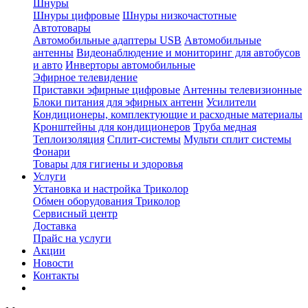
Шнуры
Шнуры цифровые
Шнуры низкочастотные
Автотовары
Автомобильные адаптеры USB
Автомобильные
антенны
Видеонаблюдение и мониторинг для автобусов
и авто
Инверторы автомобильные
Эфирное телевидение
Приставки эфирные цифровые
Антенны телевизионные
Блоки питания для эфирных антенн
Усилители
Кондиционеры, комплектующие и расходные материалы
Кронштейны для кондиционеров
Труба медная
Теплоизоляция
Сплит-системы
Мульти сплит системы
Фонари
Товары для гигиены и здоровья
Услуги
Установка и настройка Триколор
Обмен оборудования Триколор
Сервисный центр
Доставка
Прайс на услуги
Акции
Новости
Контакты