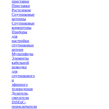
приставки
Приставки
Ростелеком
Спутниковые
антенны
Спутниковые
конверторы
Приборы
для
настройки
спутниковых
антенн
Мультифиды
Элементы
кабельной
разводки
для
спутникового
и
эфирного
телевидения
Делители,
смесители
DiSEqC-
переключатели