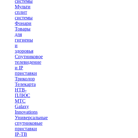
системы
Мульти
сплит
системы
Фонари
Товары
для
гигиены
и
здоровья
Спутниковое
телевидение
и IP
приставки
Триколор
Телекарта
НТВ-
ПЛЮС
МТС
Galaxy
Innovations
Универсальные
спутниковые
приставки
IP-ТВ