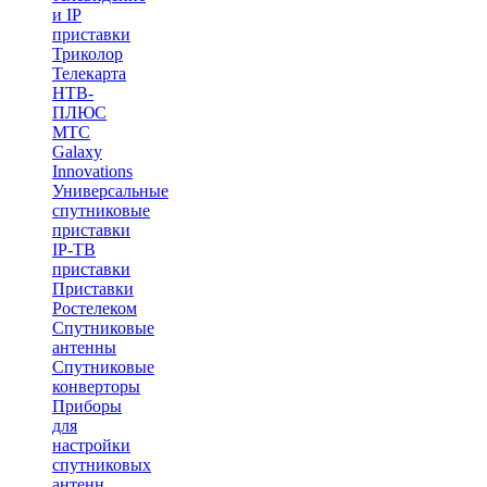
и IP
приставки
Триколор
Телекарта
НТВ-
ПЛЮС
МТС
Galaxy
Innovations
Универсальные
спутниковые
приставки
IP-ТВ
приставки
Приставки
Ростелеком
Спутниковые
антенны
Спутниковые
конверторы
Приборы
для
настройки
спутниковых
антенн