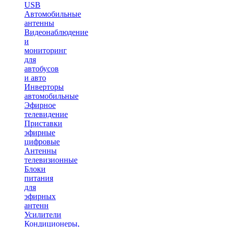
USB
Автомобильные
антенны
Видеонаблюдение
и
мониторинг
для
автобусов
и авто
Инверторы
автомобильные
Эфирное
телевидение
Приставки
эфирные
цифровые
Антенны
телевизионные
Блоки
питания
для
эфирных
антенн
Усилители
Кондиционеры,