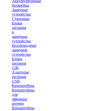
Аккумуляторные
батарейки
Зарядные
устройства
Сувениры
Блоки
питания
и
зарядные
устройства
Беспроводные
зарядные
устройства
Блоки
питания
12В
Адаптеры
питания
USB
Кронштейны
Кронштейны
для
эфирных
антенн
Кронштейны