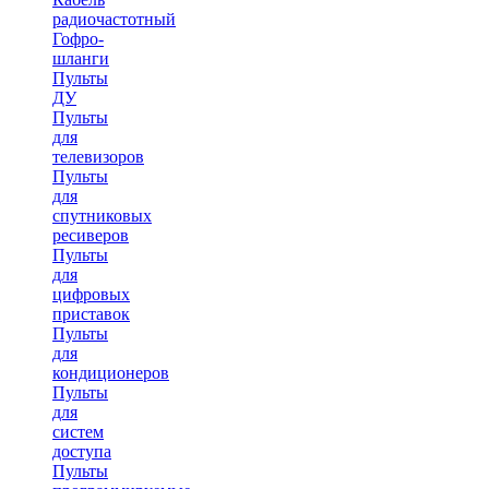
радиочастотный
Гофро-
шланги
Пульты
ДУ
Пульты
для
телевизоров
Пульты
для
спутниковых
ресиверов
Пульты
для
цифровых
приставок
Пульты
для
кондиционеров
Пульты
для
систем
доступа
Пульты