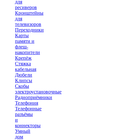
для
ресиверов
Кронштейны
для
телевизоров
Переходники
Карты
памяти и
флеш-
накопители
Крепёж
Стяжка
кабельная
Дюбели
Клипсы
Скобы
электроустановочные
Радиоприёмники
Телефония
Телефонные
разъёмы
и
коннекторы
Умный
дом