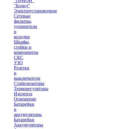
"ОРИОН"
"Болид"
Электроустановочное
Сетевые
фильтры,
удлинители
и
колодки
Шкафы,
стойки и
компоненты
СКС
УЗО
Розетки
и
выключатели
Стабилизаторы
Терморегуляторы
Изолента
Освещение
Батарейки
и
аккумуляторы
Батарейки
Аккумуляторы