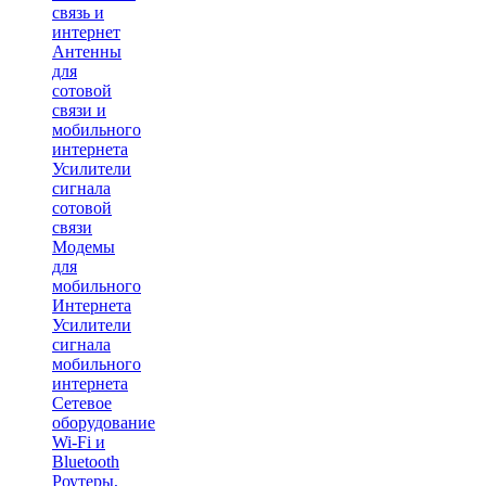
связь и
интернет
Антенны
для
сотовой
связи и
мобильного
интернета
Усилители
сигнала
сотовой
связи
Модемы
для
мобильного
Интернета
Усилители
сигнала
мобильного
интернета
Сетевое
оборудование
Wi-Fi и
Bluetooth
Роутеры,