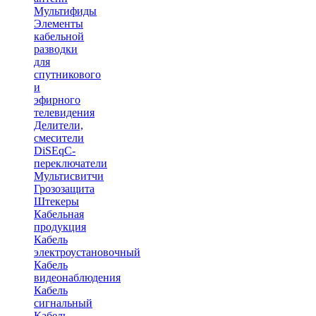
Мультифиды
Элементы
кабельной
разводки
для
спутникового
и
эфирного
телевидения
Делители,
смесители
DiSEqC-
переключатели
Мультисвитчи
Грозозащита
Штекеры
Кабельная
продукция
Кабель
электроустановочный
Кабель
видеонаблюдения
Кабель
сигнальный
Кабель