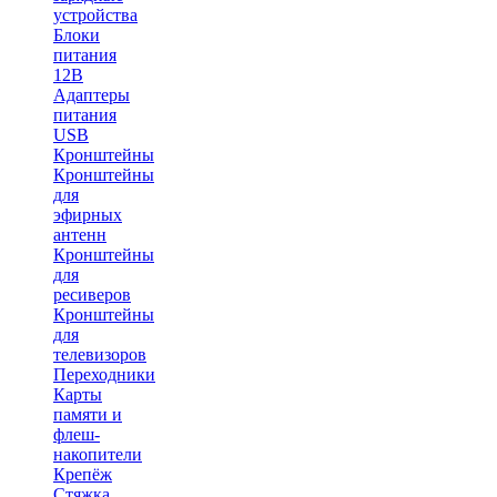
устройства
Блоки
питания
12В
Адаптеры
питания
USB
Кронштейны
Кронштейны
для
эфирных
антенн
Кронштейны
для
ресиверов
Кронштейны
для
телевизоров
Переходники
Карты
памяти и
флеш-
накопители
Крепёж
Стяжка