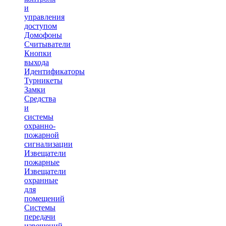
и
управления
доступом
Домофоны
Считыватели
Кнопки
выхода
Идентификаторы
Турникеты
Замки
Средства
и
системы
охранно-
пожарной
сигнализации
Извещатели
пожарные
Извещатели
охранные
для
помещений
Системы
передачи
извещений