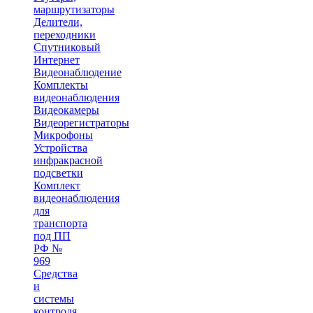
маршрутизаторы
Делители,
переходники
Спутниковый
Интернет
Видеонаблюдение
Комплекты
видеонаблюдения
Видеокамеры
Видеорегистраторы
Микрофоны
Устройства
инфракрасной
подсветки
Комплект
видеонаблюдения
для
транспорта
под ПП
РФ №
969
Средства
и
системы
контроля