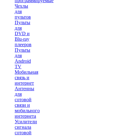
программируемые
Чехлы
для
пультов
Пульты
для
DVD и
Blu-ray
плееров
Пульты
для
Android
TV
Мобильная
связь и
интернет
Антенны
для
сотовой
связи и
мобильного
интернета
Усилители
сигнала
сотовой