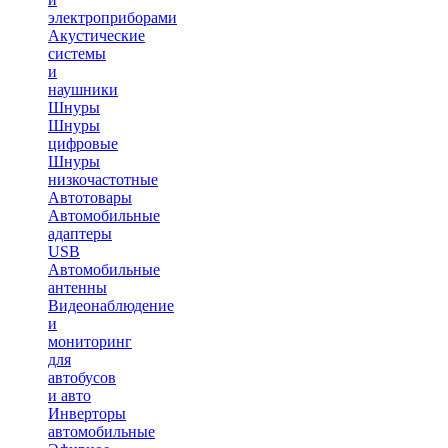
электроприборами
Акустические
системы
и
наушники
Шнуры
Шнуры
цифровые
Шнуры
низкочастотные
Автотовары
Автомобильные
адаптеры
USB
Автомобильные
антенны
Видеонаблюдение
и
мониторинг
для
автобусов
и авто
Инверторы
автомобильные