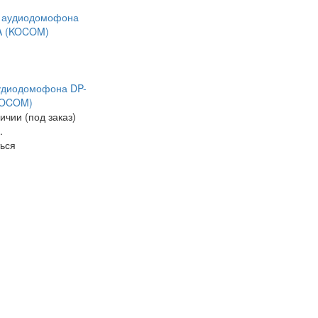
удиодомофона DP-
KOCOM)
ичии (под заказ)
.
ься