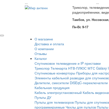
...
...
Триколор, телевидени
радиоприёмники, вид
Тамбов, ул. Носовская,
Пн-Вс 9-17
О магазине
Доставка и оплата
О компании
Отзывы
Каталог
Спутниковое телевидение и IP приставки
Триколор
Телекарта
НТВ-ПЛЮС
МТС
Galaxy 
Спутниковые конверторы
Приборы для настро
Элементы кабельной разводки для спутников
Делители, смесители
DiSEqC-переключатели
Кабельная продукция
Кабель электроустановочный
Кабель видеон
Пульты ДУ
Пульты для телевизоров
Пульты для спутнико
программируемые
Чехлы для пультов
Пульты 