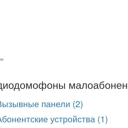
ом
диодомофоны малоабонен
Вызывные панели
(2)
Абонентские устройства
(1)