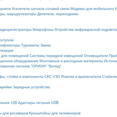
ернета
Усилители сигнала сотовой связи
Модемы для мобильного 
еры, маршрутизаторы
Делители, переходники
идеорегистраторы
Микрофоны
Устройства инфракрасной подсветк
доступом
тификаторы
Турникеты
Замки
лизации
 для помещений
Системы передачи извещений
Оповещатели
При
щенное оборудование
Монтажные и расходные материалы
Источн
рованная система "ОРИОН" "Болид"
фы, стойки и компоненты СКС
УЗО
Розетки и выключатели
Стабили
арейки
Зарядные устройства
тания 12В
Адаптеры питания USB
 для ресиверов
Кронштейны для телевизоров