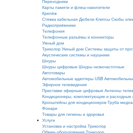
Переходники
Карты памяти и флеш-накопители
Крепёж
Стяжка кабельная
Дюбели
Клипсы
Скобы эле
Радиоприёмники
Телефония
Телефонные разъёмы и коннекторы
Умный дом
Триколор Умный дом
Системы защиты от про
Акустические системы и наушники
Шнуры
Шнуры цифровые
Шнуры низкочастотные
Автотовары
Автомобильные адаптеры USB
Автомобильны
Эфирное телевидение
Приставки эфирные цифровые
Антенны теле
Кондиционеры, комплектующие и расходные
Кронштейны для кондиционеров
Труба медна
Фонари
Товары для гигиены и здоровья
Услуги
Установка и настройка Триколор
Обмен оборудования Триколор