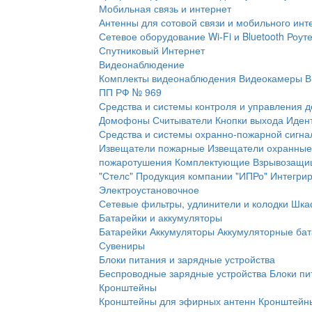
Мобильная связь и интернет
Антенны для сотовой связи и мобильного инт
Сетевое оборудование Wi-Fi и Bluetooth
Роут
Спутниковый Интернет
Видеонаблюдение
Комплекты видеонаблюдения
Видеокамеры
В
ПП РФ № 969
Средства и системы контроля и управления 
Домофоны
Считыватели
Кнопки выхода
Иден
Средства и системы охранно-пожарной сигна
Извещатели пожарные
Извещатели охранные
пожаротушения
Комплектующие
Взрывозащи
"Стелс"
Продукция компании "ИПРо"
Интегри
Электроустановочное
Сетевые фильтры, удлинители и колодки
Шка
Батарейки и аккумуляторы
Батарейки
Аккумуляторы
Аккумуляторные бат
Сувениры
Блоки питания и зарядные устройства
Беспроводные зарядные устройства
Блоки пи
Кронштейны
Кронштейны для эфирных антенн
Кронштейны