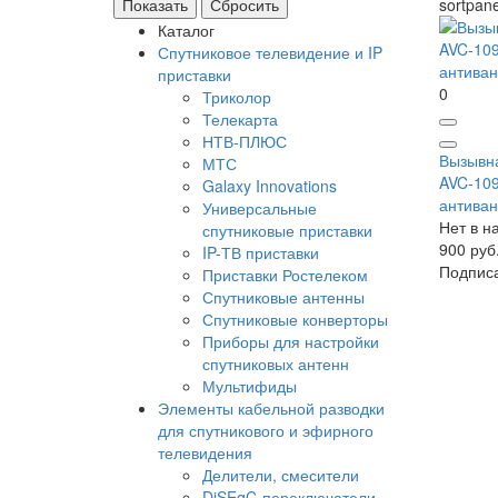
sortpane
Каталог
Спутниковое телевидение и IP
приставки
0
Триколор
Телекарта
НТВ-ПЛЮС
Вызывн
МТС
AVC-109
Galaxy Innovations
антиван
Универсальные
Нет в н
спутниковые приставки
900 руб
IP-ТВ приставки
Подпис
Приставки Ростелеком
Спутниковые антенны
Спутниковые конверторы
Приборы для настройки
спутниковых антенн
Мультифиды
Элементы кабельной разводки
для спутникового и эфирного
телевидения
Делители, смесители
DiSEqC-переключатели