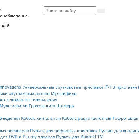
е,
еонаблюдение
 д. 9
Innovations
Универсальные спутниковые приставки
IP-ТВ приставки
йки спутниковых антенн
Мультифиды
ого и эфирного телевидения
Мультисвитчи
Грозозащита
Штекеры
аблюдения
Кабель сигнальный
Кабель радиочастотный
Гофро-шлан
вых ресиверов
Пульты для цифровых приставок
Пульты для кондиц
для DVD и Blu-ray плееров
Пульты для Android TV