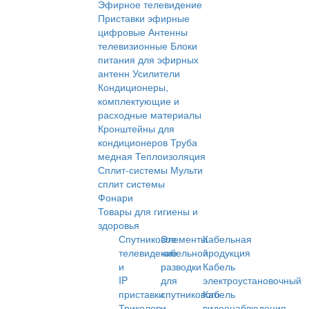
Эфирное телевидение
Приставки эфирные
цифровые
Антенны
телевизионные
Блоки
питания для эфирных
антенн
Усилители
Кондиционеры,
комплектующие и
расходные материалы
Кронштейны для
кондиционеров
Труба
медная
Теплоизоляция
Сплит-системы
Мульти
сплит системы
Фонари
Товары для гигиены и
здоровья
Спутниковое
Элементы
Кабельная
телевидение
кабельной
продукция
и
разводки
Кабель
IP
для
электроустановочный
приставки
спутникового
Кабель
Триколор
и
видеонаблюдения