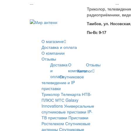
...
...
Триколор, телевидени
радиоприёмники, вид
Тамбов, ул. Носовская,
Пн-Вс 9-17
О магазине
Доставка и оплата
О компании
Отзывы
Доставка
О
Отзывы
и
компании
Каталог
оплата
Спутниковое
телевидение и IP
приставки
Триколор
Телекарта
НТВ-
ПЛЮС
МТС
Galaxy
Innovations
Универсальные
спутниковые приставки
IP-
ТВ приставки
Приставки
Ростелеком
Спутниковые
антенны
Спутниковые