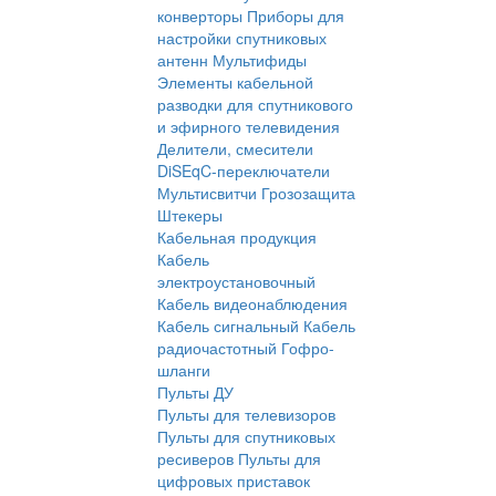
конверторы
Приборы для
настройки спутниковых
антенн
Мультифиды
Элементы кабельной
разводки для спутникового
и эфирного телевидения
Делители, смесители
DiSEqC-переключатели
Мультисвитчи
Грозозащита
Штекеры
Кабельная продукция
Кабель
электроустановочный
Кабель видеонаблюдения
Кабель сигнальный
Кабель
радиочастотный
Гофро-
шланги
Пульты ДУ
Пульты для телевизоров
Пульты для спутниковых
ресиверов
Пульты для
цифровых приставок