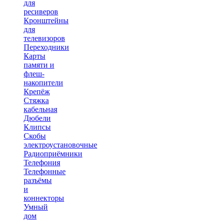
для
ресиверов
Кронштейны
для
телевизоров
Переходники
Карты
памяти и
флеш-
накопители
Крепёж
Стяжка
кабельная
Дюбели
Клипсы
Скобы
электроустановочные
Радиоприёмники
Телефония
Телефонные
разъёмы
и
коннекторы
Умный
дом