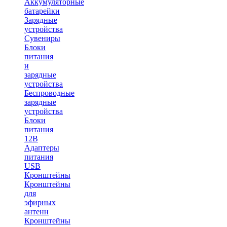
Аккумуляторные
батарейки
Зарядные
устройства
Сувениры
Блоки
питания
и
зарядные
устройства
Беспроводные
зарядные
устройства
Блоки
питания
12В
Адаптеры
питания
USB
Кронштейны
Кронштейны
для
эфирных
антенн
Кронштейны