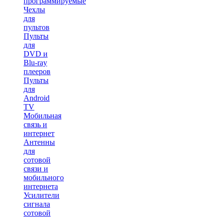
программируемые
Чехлы
для
пультов
Пульты
для
DVD и
Blu-ray
плееров
Пульты
для
Android
TV
Мобильная
связь и
интернет
Антенны
для
сотовой
связи и
мобильного
интернета
Усилители
сигнала
сотовой