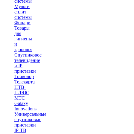
системы
Мульти
сплит
системы
Фонари
Товары
для
гигиены
и
здоровья
Спутниковое
телевидение
и IP
приставки
Триколор
Телекарта
НТВ-
ПЛЮС
МТС
Galaxy
Innovations
Универсальные
спутниковые
приставки
IP-ТВ