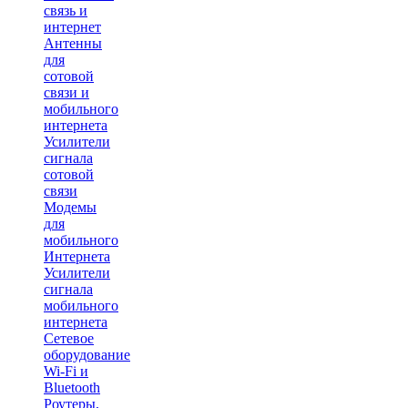
связь и
интернет
Антенны
для
сотовой
связи и
мобильного
интернета
Усилители
сигнала
сотовой
связи
Модемы
для
мобильного
Интернета
Усилители
сигнала
мобильного
интернета
Сетевое
оборудование
Wi-Fi и
Bluetooth
Роутеры,