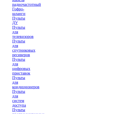
радиочастотный
Гофро-
шланги
Пульты
ДУ
Пульты
для
телевизоров
Пульты
для
спутниковых
ресиверов
Пульты
для
цифровых
приставок
Пульты
для
кондиционеров
Пульты
для
систем
доступа
Пульты