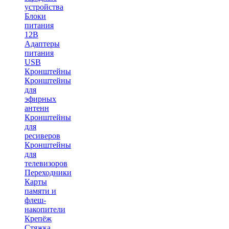
устройства
Блоки
питания
12В
Адаптеры
питания
USB
Кронштейны
Кронштейны
для
эфирных
антенн
Кронштейны
для
ресиверов
Кронштейны
для
телевизоров
Переходники
Карты
памяти и
флеш-
накопители
Крепёж
Стяжка