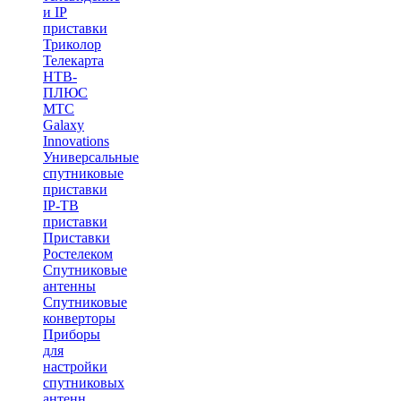
и IP
приставки
Триколор
Телекарта
НТВ-
ПЛЮС
МТС
Galaxy
Innovations
Универсальные
спутниковые
приставки
IP-ТВ
приставки
Приставки
Ростелеком
Спутниковые
антенны
Спутниковые
конверторы
Приборы
для
настройки
спутниковых
антенн