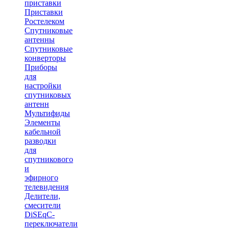
приставки
Приставки
Ростелеком
Спутниковые
антенны
Спутниковые
конверторы
Приборы
для
настройки
спутниковых
антенн
Мультифиды
Элементы
кабельной
разводки
для
спутникового
и
эфирного
телевидения
Делители,
смесители
DiSEqC-
переключатели