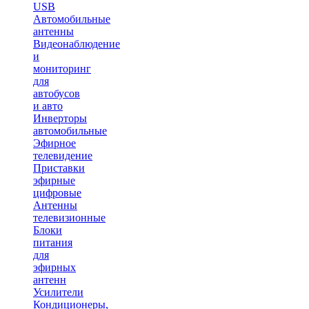
USB
Автомобильные
антенны
Видеонаблюдение
и
мониторинг
для
автобусов
и авто
Инверторы
автомобильные
Эфирное
телевидение
Приставки
эфирные
цифровые
Антенны
телевизионные
Блоки
питания
для
эфирных
антенн
Усилители
Кондиционеры,