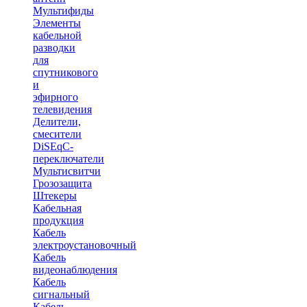
Мультифиды
Элементы
кабельной
разводки
для
спутникового
и
эфирного
телевидения
Делители,
смесители
DiSEqC-
переключатели
Мультисвитчи
Грозозащита
Штекеры
Кабельная
продукция
Кабель
электроустановочный
Кабель
видеонаблюдения
Кабель
сигнальный
Кабель