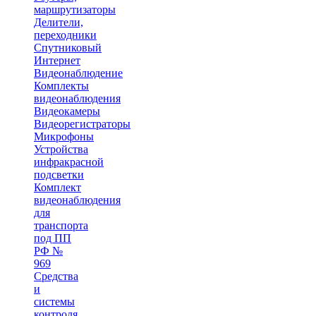
маршрутизаторы
Делители,
переходники
Спутниковый
Интернет
Видеонаблюдение
Комплекты
видеонаблюдения
Видеокамеры
Видеорегистраторы
Микрофоны
Устройства
инфракрасной
подсветки
Комплект
видеонаблюдения
для
транспорта
под ПП
РФ №
969
Средства
и
системы
контроля