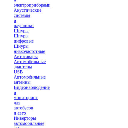
электроприборами
Акустические
системы
и
наушники
Шнуры
Шнуры
цифровые
Шнуры
низкочастотные
Автотовары
Автомобильные
адаптеры
USB
Автомобильные
антенны
Видеонаблюдение
и
мониторинг
для
автобусов
и авто
Инверторы
автомобильные