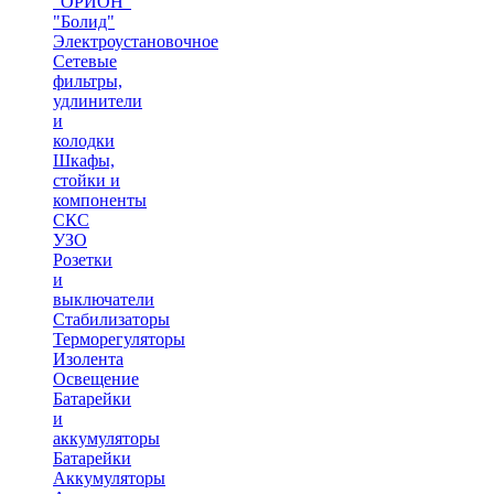
"ОРИОН"
"Болид"
Электроустановочное
Сетевые
фильтры,
удлинители
и
колодки
Шкафы,
стойки и
компоненты
СКС
УЗО
Розетки
и
выключатели
Стабилизаторы
Терморегуляторы
Изолента
Освещение
Батарейки
и
аккумуляторы
Батарейки
Аккумуляторы