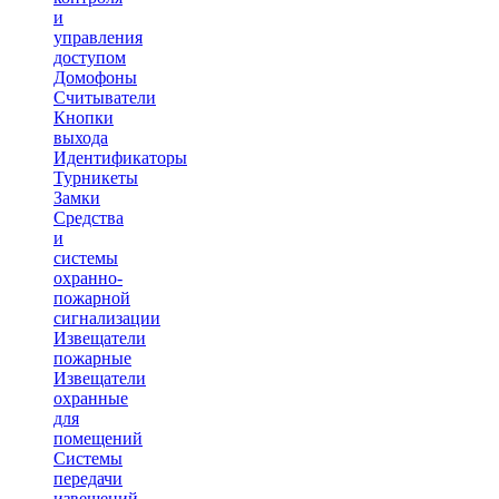
и
управления
доступом
Домофоны
Считыватели
Кнопки
выхода
Идентификаторы
Турникеты
Замки
Средства
и
системы
охранно-
пожарной
сигнализации
Извещатели
пожарные
Извещатели
охранные
для
помещений
Системы
передачи
извещений