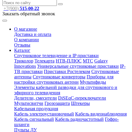
+7(900)
515-00-22
Заказать обратный звонок
О магазине
Доставка и оплата
О компании
Отзывы
Каталог
Спутниковое телевидение и IP приставки
Триколор
Телекарта
НТВ-ПЛЮС
МТС
Galaxy
Innovations
Универсальные спутниковые приставки
IP-
ТВ приставки
Приставки Ростелеком
Спутниковые
антенны
Спутниковые конверторы
Приборы для
настройки спутниковых антенн
Мультифиды
Элементы кабельной разводки для спутникового и
эфирного телевидения
Делители, смесители
DiSEqC-переключатели
Мультисвитчи
Грозозащита
Штекеры
Кабельная продукция
Кабель электроустановочный
Кабель видеонаблюдения
Кабель сигнальный
Кабель радиочастотный
Гофро-
шланги
Пульты ДУ