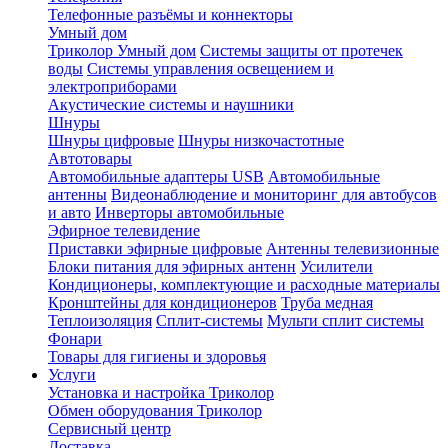
Телефонные разъёмы и коннекторы
Умный дом
Триколор Умный дом
Системы защиты от протечек
воды
Системы управления освещением и
электроприборами
Акустические системы и наушники
Шнуры
Шнуры цифровые
Шнуры низкочастотные
Автотовары
Автомобильные адаптеры USB
Автомобильные
антенны
Видеонаблюдение и мониторинг для автобусов
и авто
Инверторы автомобильные
Эфирное телевидение
Приставки эфирные цифровые
Антенны телевизионные
Блоки питания для эфирных антенн
Усилители
Кондиционеры, комплектующие и расходные материалы
Кронштейны для кондиционеров
Труба медная
Теплоизоляция
Сплит-системы
Мульти сплит системы
Фонари
Товары для гигиены и здоровья
Услуги
Установка и настройка Триколор
Обмен оборудования Триколор
Сервисный центр
Доставка