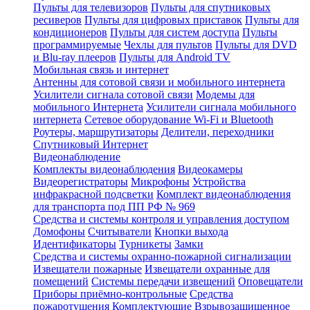
Пульты для телевизоров
Пульты для спутниковых
ресиверов
Пульты для цифровых приставок
Пульты для
кондиционеров
Пульты для систем доступа
Пульты
программируемые
Чехлы для пультов
Пульты для DVD
и Blu-ray плееров
Пульты для Android TV
Мобильная связь и интернет
Антенны для сотовой связи и мобильного интернета
Усилители сигнала сотовой связи
Модемы для
мобильного Интернета
Усилители сигнала мобильного
интернета
Сетевое оборудование Wi-Fi и Bluetooth
Роутеры, маршрутизаторы
Делители, переходники
Спутниковый Интернет
Видеонаблюдение
Комплекты видеонаблюдения
Видеокамеры
Видеорегистраторы
Микрофоны
Устройства
инфракрасной подсветки
Комплект видеонаблюдения
для транспорта под ПП РФ № 969
Средства и системы контроля и управления доступом
Домофоны
Считыватели
Кнопки выхода
Идентификаторы
Турникеты
Замки
Средства и системы охранно-пожарной сигнализации
Извещатели пожарные
Извещатели охранные для
помещений
Системы передачи извещений
Оповещатели
Приборы приёмно-контрольные
Средства
пожаротушения
Комплектующие
Взрывозащищенное