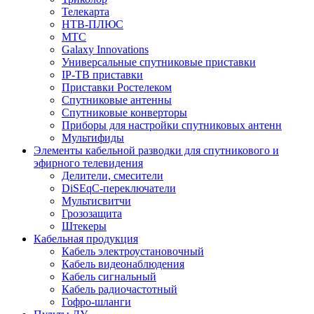
Телекарта
НТВ-ПЛЮС
МТС
Galaxy Innovations
Универсальные спутниковые приставки
IP-ТВ приставки
Приставки Ростелеком
Спутниковые антенны
Спутниковые конверторы
Приборы для настройки спутниковых антенн
Мультифиды
Элементы кабельной разводки для спутникового и
эфирного телевидения
Делители, смесители
DiSEqC-переключатели
Мультисвитчи
Грозозащита
Штекеры
Кабельная продукция
Кабель электроустановочный
Кабель видеонаблюдения
Кабель сигнальный
Кабель радиочастотный
Гофро-шланги