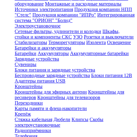
оборудование
Монтажные и расходные материалы
Источники электропитания
Продукция компании НПП
"Стелс"
Продукция компании "ИПРо"
Интегрированная
система "ОРИОН" "Болид"
Электроустановочное
Сетевые фильтры, удлинители и колодки
Шкафы,
стойки и компоненты СКС
УЗО
Розетки и выключатели
Стабилизаторы
Терморегуляторы
Изолента
Освещение
Батарейки и аккумуляторы
Батарейки
Аккумуляторы
Аккумуляторные батарейки
Зарядные устройства
Сувениры
Блоки питания и зарядные устройства
Беспроводные зарядные устройства
Блоки питания 12В
Адаптеры питания USB
Кронштейны
Кронштейны для эфирных антенн
Кронштейны для
ресиверов
Кронштейны для телевизоров
Переходники
Карты памяти и флеш-накопители
Крепёж
Стяжка кабельная
Дюбели
Клипсы
Скобы
электроустановочные
Радиоприёмники
Телефония