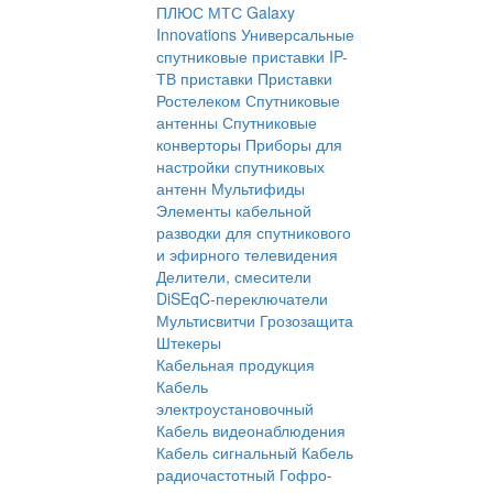
ПЛЮС
МТС
Galaxy
Innovations
Универсальные
спутниковые приставки
IP-
ТВ приставки
Приставки
Ростелеком
Спутниковые
антенны
Спутниковые
конверторы
Приборы для
настройки спутниковых
антенн
Мультифиды
Элементы кабельной
разводки для спутникового
и эфирного телевидения
Делители, смесители
DiSEqC-переключатели
Мультисвитчи
Грозозащита
Штекеры
Кабельная продукция
Кабель
электроустановочный
Кабель видеонаблюдения
Кабель сигнальный
Кабель
радиочастотный
Гофро-