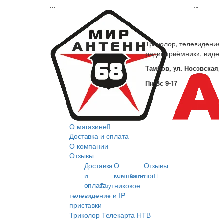
...
...
Триколор, телевидени
радиоприёмники, вид
Тамбов, ул. Носовская,
Пн-Вс 9-17
О магазине
Доставка и оплата
О компании
Отзывы
Доставка
О
Отзывы
и
компании
Каталог
оплата
Спутниковое
телевидение и IP
приставки
Триколор
Телекарта
НТВ-