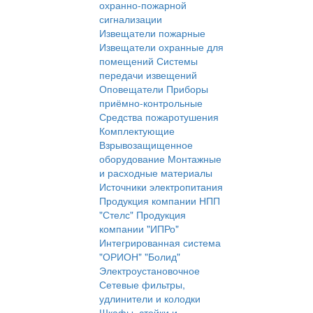
охранно-пожарной
сигнализации
Извещатели пожарные
Извещатели охранные для
помещений
Системы
передачи извещений
Оповещатели
Приборы
приёмно-контрольные
Средства пожаротушения
Комплектующие
Взрывозащищенное
оборудование
Монтажные
и расходные материалы
Источники электропитания
Продукция компании НПП
"Стелс"
Продукция
компании "ИПРо"
Интегрированная система
"ОРИОН" "Болид"
Электроустановочное
Сетевые фильтры,
удлинители и колодки
Шкафы, стойки и