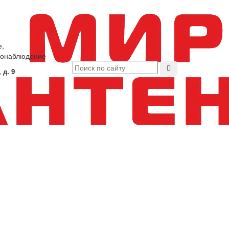
е,
еонаблюдение
 д. 9