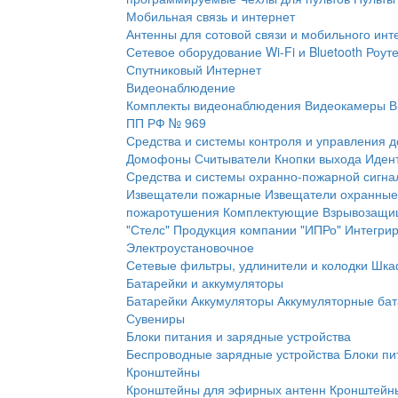
Мобильная связь и интернет
Антенны для сотовой связи и мобильного инт
Сетевое оборудование Wi-Fi и Bluetooth
Роут
Спутниковый Интернет
Видеонаблюдение
Комплекты видеонаблюдения
Видеокамеры
В
ПП РФ № 969
Средства и системы контроля и управления 
Домофоны
Считыватели
Кнопки выхода
Иден
Средства и системы охранно-пожарной сигна
Извещатели пожарные
Извещатели охранные
пожаротушения
Комплектующие
Взрывозащи
"Стелс"
Продукция компании "ИПРо"
Интегри
Электроустановочное
Сетевые фильтры, удлинители и колодки
Шка
Батарейки и аккумуляторы
Батарейки
Аккумуляторы
Аккумуляторные бат
Сувениры
Блоки питания и зарядные устройства
Беспроводные зарядные устройства
Блоки пи
Кронштейны
Кронштейны для эфирных антенн
Кронштейны