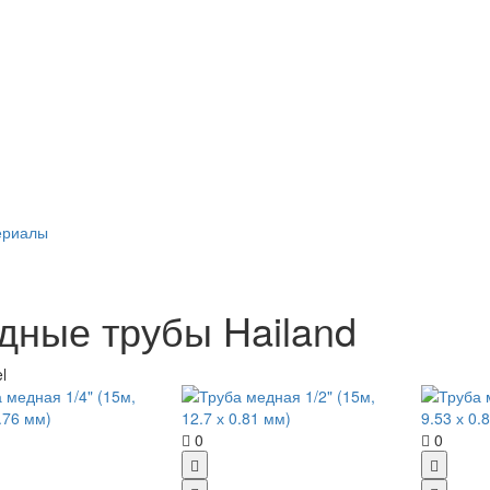
ериалы
дные трубы Hailand
l
0
0