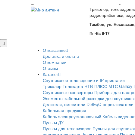
...
...
Триколор, телевидени
радиоприёмники, вид
Тамбов, ул. Носовская,
Пн-Вс 9-17
О магазине
Доставка и оплата
О компании
Отзывы
Каталог
Спутниковое телевидение и IP приставки
Триколор
Телекарта
НТВ-ПЛЮС
МТС
Galaxy 
Спутниковые конверторы
Приборы для настро
Элементы кабельной разводки для спутников
Делители, смесители
DiSEqC-переключатели
Кабельная продукция
Кабель электроустановочный
Кабель видеон
Пульты ДУ
Пульты для телевизоров
Пульты для спутнико
программируемые
Чехлы для пультов
Пульты 