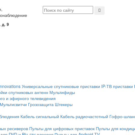
е,
еонаблюдение
 д. 9
Innovations
Универсальные спутниковые приставки
IP-ТВ приставки
йки спутниковых антенн
Мультифиды
ого и эфирного телевидения
Мультисвитчи
Грозозащита
Штекеры
аблюдения
Кабель сигнальный
Кабель радиочастотный
Гофро-шлан
вых ресиверов
Пульты для цифровых приставок
Пульты для кондиц
для DVD и Blu-ray плееров
Пульты для Android TV