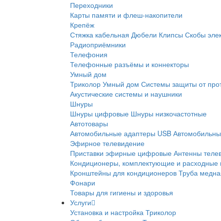
Переходники
Карты памяти и флеш-накопители
Крепёж
Стяжка кабельная
Дюбели
Клипсы
Скобы эле
Радиоприёмники
Телефония
Телефонные разъёмы и коннекторы
Умный дом
Триколор Умный дом
Системы защиты от про
Акустические системы и наушники
Шнуры
Шнуры цифровые
Шнуры низкочастотные
Автотовары
Автомобильные адаптеры USB
Автомобильны
Эфирное телевидение
Приставки эфирные цифровые
Антенны теле
Кондиционеры, комплектующие и расходные
Кронштейны для кондиционеров
Труба медна
Фонари
Товары для гигиены и здоровья
Услуги
Установка и настройка Триколор