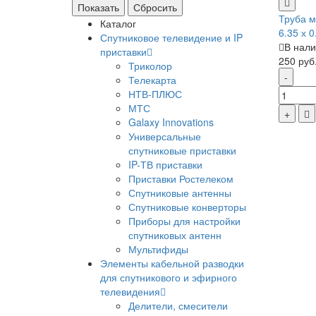
Труба м
Каталог
6.35 х 0
Спутниковое телевидение и IP
В нали
приставки
250 руб
Триколор
Телекарта
НТВ-ПЛЮС
МТС
Galaxy Innovations
Универсальные
спутниковые приставки
IP-ТВ приставки
Приставки Ростелеком
Спутниковые антенны
Спутниковые конверторы
Приборы для настройки
спутниковых антенн
Мультифиды
Элементы кабельной разводки
для спутникового и эфирного
телевидения
Делители, смесители