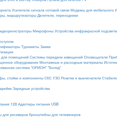
ернета
Усилители сигнала сотовой связи
Модемы для мобильного 
еры, маршрутизаторы
Делители, переходники
идеорегистраторы
Микрофоны
Устройства инфракрасной подсветк
доступом
тификаторы
Турникеты
Замки
лизации
 для помещений
Системы передачи извещений
Оповещатели
При
щенное оборудование
Монтажные и расходные материалы
Источн
рованная система "ОРИОН" "Болид"
фы, стойки и компоненты СКС
УЗО
Розетки и выключатели
Стабили
арейки
Зарядные устройства
тания 12В
Адаптеры питания USB
 для ресиверов
Кронштейны для телевизоров