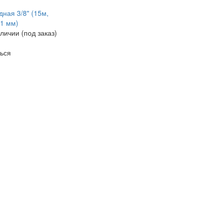
дная 3/8" (15м,
81 мм)
личии (под заказ)
ься