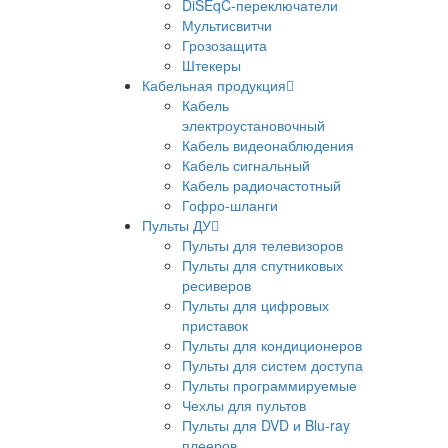
DiSEqC-переключатели
Мультисвитчи
Грозозащита
Штекеры
Кабельная продукция
Кабель
электроустановочный
Кабель видеонаблюдения
Кабель сигнальный
Кабель радиочастотный
Гофро-шланги
Пульты ДУ
Пульты для телевизоров
Пульты для спутниковых
ресиверов
Пульты для цифровых
приставок
Пульты для кондиционеров
Пульты для систем доступа
Пульты программируемые
Чехлы для пультов
Пульты для DVD и Blu-ray
плееров