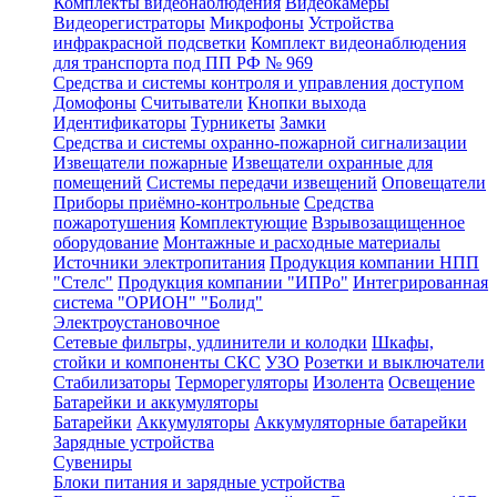
Комплекты видеонаблюдения
Видеокамеры
Видеорегистраторы
Микрофоны
Устройства
инфракрасной подсветки
Комплект видеонаблюдения
для транспорта под ПП РФ № 969
Средства и системы контроля и управления доступом
Домофоны
Считыватели
Кнопки выхода
Идентификаторы
Турникеты
Замки
Средства и системы охранно-пожарной сигнализации
Извещатели пожарные
Извещатели охранные для
помещений
Системы передачи извещений
Оповещатели
Приборы приёмно-контрольные
Средства
пожаротушения
Комплектующие
Взрывозащищенное
оборудование
Монтажные и расходные материалы
Источники электропитания
Продукция компании НПП
"Стелс"
Продукция компании "ИПРо"
Интегрированная
система "ОРИОН" "Болид"
Электроустановочное
Сетевые фильтры, удлинители и колодки
Шкафы,
стойки и компоненты СКС
УЗО
Розетки и выключатели
Стабилизаторы
Терморегуляторы
Изолента
Освещение
Батарейки и аккумуляторы
Батарейки
Аккумуляторы
Аккумуляторные батарейки
Зарядные устройства
Сувениры
Блоки питания и зарядные устройства