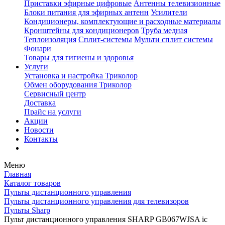
Приставки эфирные цифровые
Антенны телевизионные
Блоки питания для эфирных антенн
Усилители
Кондиционеры, комплектующие и расходные материалы
Кронштейны для кондиционеров
Труба медная
Теплоизоляция
Сплит-системы
Мульти сплит системы
Фонари
Товары для гигиены и здоровья
Услуги
Установка и настройка Триколор
Обмен оборудования Триколор
Сервисный центр
Доставка
Прайс на услуги
Акции
Новости
Контакты
Меню
Главная
Каталог товаров
Пульты дистанционного управления
Пульты дистанционного управления для телевизоров
Пульты Sharp
Пульт дистанционного управления SHARP GB067WJSA ic