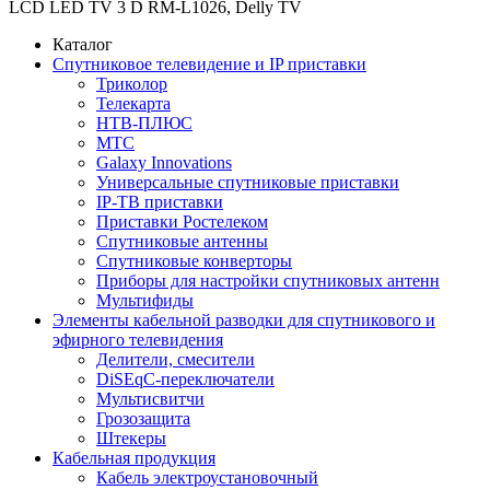
LCD LED TV 3 D RM-L1026, Delly TV
Каталог
Спутниковое телевидение и IP приставки
Триколор
Телекарта
НТВ-ПЛЮС
МТС
Galaxy Innovations
Универсальные спутниковые приставки
IP-ТВ приставки
Приставки Ростелеком
Спутниковые антенны
Спутниковые конверторы
Приборы для настройки спутниковых антенн
Мультифиды
Элементы кабельной разводки для спутникового и
эфирного телевидения
Делители, смесители
DiSEqC-переключатели
Мультисвитчи
Грозозащита
Штекеры
Кабельная продукция
Кабель электроустановочный