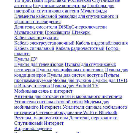
ТВ приставки
Приставки Ростелеком
Спутниковые
антенны
Спутниковые конверторы
Приборы для
настройки спутниковых антенн
Мультифиды
Элементы кабельной разводки для спутникового и
эфирного телевидения
Делители, смесители
DiSEqC-переключатели
Мультисвитчи
Грозозащита
Штекеры
Кабельная продукция
Кабель электроустановочный
Кабель видеонаблюдения
Кабель сигнальный
Кабель радиочастотный
Гофро-
шланги
Пульты ДУ
Пульты для телевизоров
Пульты для спутниковых
ресиверов
Пульты для цифровых приставок
Пульты для
кондиционеров
Пульты для систем доступа
Пульты
программируемые
Чехлы для пультов
Пульты для DVD
и Blu-ray плееров
Пульты для Android TV
Мобильная связь и интернет
Антенны для сотовой связи и мобильного интернета
Усилители сигнала сотовой связи
Модемы для
мобильного Интернета
Усилители сигнала мобильного
интернета
Сетевое оборудование Wi-Fi и Bluetooth
Роутеры, маршрутизаторы
Делители, переходники
Спутниковый Интернет
Видеонаблюдение