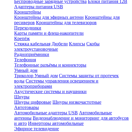
Беспроводные зарядные устройства
Блоки питания 12В
Адаптеры питания USB
Кронштейны
Кронштейны для эфирных антенн
Кронштейны для
ресиверов
Кронштейны для телевизоров
Переходники
Карты памяти и флеш-накопители
Крепёж
Стяжка кабельная
Дюбели
Клипсы
Скобы
электроустановочные
Радиоприёмники
Телефония
Телефонные разъёмы и коннекторы
Умный дом
Триколор Умный дом
Системы защиты от протечек
воды
Системы управления освещением и
электроприборами
Акустические системы и наушники
Шнуры
Шнуры цифровые
Шнуры низкочастотные
Автотовары
Автомобильные адаптеры USB
Автомобильные
антенны
Видеонаблюдение и мониторинг для автобусов
и авто
Инверторы автомобильные
Эфирное телевидение