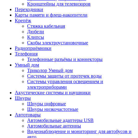
Кронштейны для телевизоров
Переходники
Карты памяти и флеш-накопители
Крепёж
Стяжка кабельная
Дюбели
Клипсы
Скобы электроустановочные
Радиоприёмники
Телефония
Телефонные разъёмы и коннекторы
Умный дом
Триколор Умный дом
Системы защиты от протечек воды
Системы управления освещением и
электроприборами
Акустические системы и наушники
Шнуры
Шнуры цифровые
Шнуры низкочастотные
Автотовары
Автомобильные адаптеры USB
Автомобильные антенны
Видеонаблюдение и мониторинг для автобусов и
авто