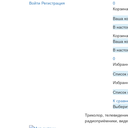
Войти
Регистрация
0
Корзин
Ваша ко
В насто
Корзин
Ваша ко
В насто
0
Избран
Список 
Избран
Список 
К сравн
Выберит
Триколор, телевидени
радиоприёмники, вид