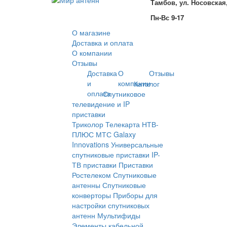
Тамбов, ул. Носовская,
Пн-Вс 9-17
О магазине
Доставка и оплата
О компании
Отзывы
Доставка
О
Отзывы
и
компании
Каталог
оплата
Спутниковое
телевидение и IP
приставки
Триколор
Телекарта
НТВ-
ПЛЮС
МТС
Galaxy
Innovations
Универсальные
спутниковые приставки
IP-
ТВ приставки
Приставки
Ростелеком
Спутниковые
антенны
Спутниковые
конверторы
Приборы для
настройки спутниковых
антенн
Мультифиды
Элементы кабельной