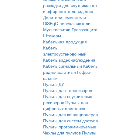
разводки для спутникового
и эфирного телевидения
Делители, смесители
DiSEqC-переключатели
Мультисвитчи
Грозозащита
Штекеры
Кабельная продукция
Кабель
электроустановочный
Кабель видеонаблюдения
Кабель сигнальный
Кабель
радиочастотный
Гофро-
шланги
Пульты ДУ
Пульты для телевизоров
Пульты для спутниковых
ресиверов
Пульты для
цифровых приставок
Пульты для кондиционеров
Пульты для систем доступа
Пульты программируемые
Чехлы для пультов
Пульты