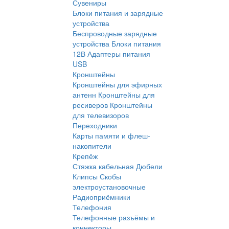
Сувениры
Блоки питания и зарядные
устройства
Беспроводные зарядные
устройства
Блоки питания
12В
Адаптеры питания
USB
Кронштейны
Кронштейны для эфирных
антенн
Кронштейны для
ресиверов
Кронштейны
для телевизоров
Переходники
Карты памяти и флеш-
накопители
Крепёж
Стяжка кабельная
Дюбели
Клипсы
Скобы
электроустановочные
Радиоприёмники
Телефония
Телефонные разъёмы и
коннекторы