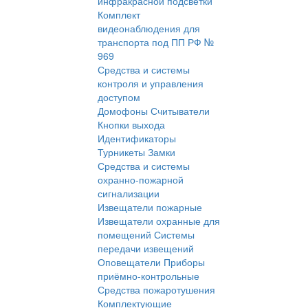
инфракрасной подсветки
Комплект
видеонаблюдения для
транспорта под ПП РФ №
969
Средства и системы
контроля и управления
доступом
Домофоны
Считыватели
Кнопки выхода
Идентификаторы
Турникеты
Замки
Средства и системы
охранно-пожарной
сигнализации
Извещатели пожарные
Извещатели охранные для
помещений
Системы
передачи извещений
Оповещатели
Приборы
приёмно-контрольные
Средства пожаротушения
Комплектующие