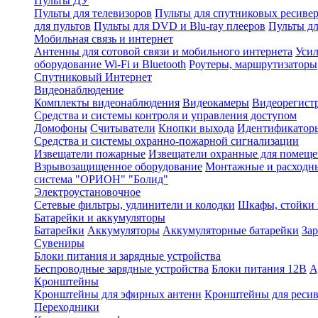
Пульты ДУ
Пульты для телевизоров
Пульты для спутниковых ресиве
для пультов
Пульты для DVD и Blu-ray плееров
Пульты дл
Мобильная связь и интернет
Антенны для сотовой связи и мобильного интернета
Усил
оборудование Wi-Fi и Bluetooth
Роутеры, маршрутизаторы
Спутниковый Интернет
Видеонаблюдение
Комплекты видеонаблюдения
Видеокамеры
Видеорегист
Средства и системы контроля и управления доступом
Домофоны
Считыватели
Кнопки выхода
Идентификатор
Средства и системы охранно-пожарной сигнализации
Извещатели пожарные
Извещатели охранные для помещ
Взрывозащищенное оборудование
Монтажные и расходн
система "ОРИОН" "Болид"
Электроустановочное
Сетевые фильтры, удлинители и колодки
Шкафы, стойки
Батарейки и аккумуляторы
Батарейки
Аккумуляторы
Аккумуляторные батарейки
Зар
Сувениры
Блоки питания и зарядные устройства
Беспроводные зарядные устройства
Блоки питания 12В
А
Кронштейны
Кронштейны для эфирных антенн
Кронштейны для ресив
Переходники