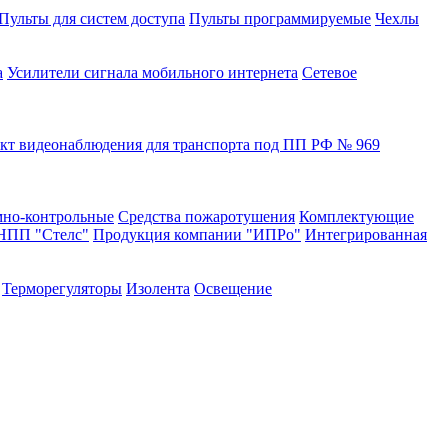
Пульты для систем доступа
Пульты программируемые
Чехлы
а
Усилители сигнала мобильного интернета
Сетевое
кт видеонаблюдения для транспорта под ПП РФ № 969
но-контрольные
Средства пожаротушения
Комплектующие
НПП "Стелс"
Продукция компании "ИПРо"
Интегрированная
Терморегуляторы
Изолента
Освещение