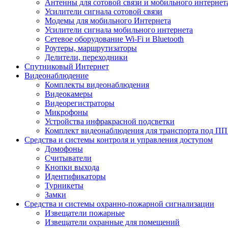
Антенны для сотовой связи и мобильного интернет
Усилители сигнала сотовой связи
Модемы для мобильного Интернета
Усилители сигнала мобильного интернета
Сетевое оборудование Wi-Fi и Bluetooth
Роутеры, маршрутизаторы
Делители, переходники
Спутниковый Интернет
Видеонаблюдение
Комплекты видеонаблюдения
Видеокамеры
Видеорегистраторы
Микрофоны
Устройства инфракрасной подсветки
Комплект видеонаблюдения для транспорта под П
Средства и системы контроля и управления доступом
Домофоны
Считыватели
Кнопки выхода
Идентификаторы
Турникеты
Замки
Средства и системы охранно-пожарной сигнализации
Извещатели пожарные
Извещатели охранные для помещений