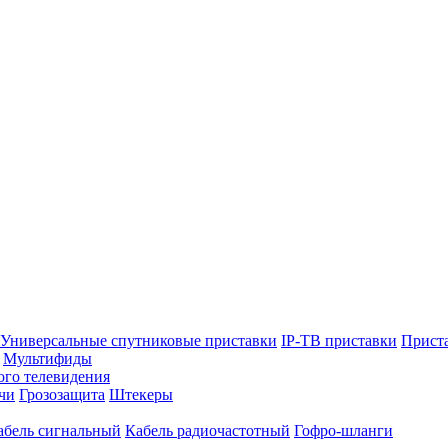
Универсальные спутниковые приставки
IP-ТВ приставки
Прист
Мультифиды
ого телевидения
чи
Грозозащита
Штекеры
абель сигнальный
Кабель радиочастотный
Гофро-шланги