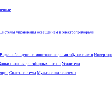
вочные
Системы управления освещением и электроприборами
Видеонаблюдение и мониторинг для автобусов и авто
Инвертор
Блоки питания для эфирных антенн
Усилители
ляция
Сплит-системы
Мульти сплит системы