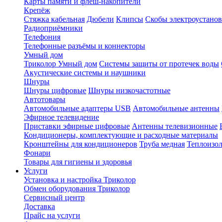
Карты памяти и флеш-накопители
Крепёж
Стяжка кабельная
Дюбели
Клипсы
Скобы электроустано
Радиоприёмники
Телефония
Телефонные разъёмы и коннекторы
Умный дом
Триколор Умный дом
Системы защиты от протечек воды
Акустические системы и наушники
Шнуры
Шнуры цифровые
Шнуры низкочастотные
Автотовары
Автомобильные адаптеры USB
Автомобильные антенны
Эфирное телевидение
Приставки эфирные цифровые
Антенны телевизионные
Кондиционеры, комплектующие и расходные материалы
Кронштейны для кондиционеров
Труба медная
Теплоизо
Фонари
Товары для гигиены и здоровья
Услуги
Установка и настройка Триколор
Обмен оборудования Триколор
Сервисный центр
Доставка
Прайс на услуги