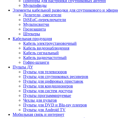
Приборы для настройки спутниковых антенн
Мультифиды
Элементы кабельной разводки для спутникового и эфирн
Делители, смесители
DiSEqC-переключатели
Мультисвитчи
Грозозащита
Штекеры
Кабельная продукция
Кабель электроустановочный
Кабель видеонаблюдения
Кабель сигнальный
Кабель радиочастотный
Гофро-шланги
Пульты ДУ
Пульты для телевизоров
Пульты для спутниковых ресиверов
Пульты для цифровых приставок
Пульты для кондиционеров
Пульты для систем доступа
Пульты программируемые
Чехлы для пультов
Пульты для DVD и Blu-ray плееров
Пульты для Android TV
Мобильная связь и интернет