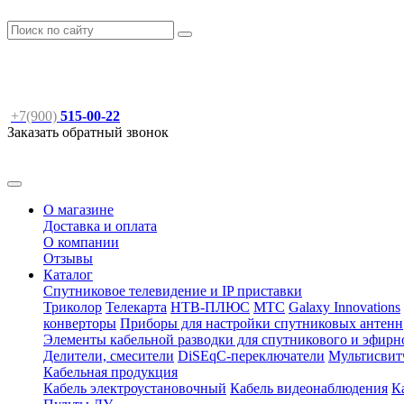
+7(900)
515-00-22
Заказать обратный звонок
О магазине
Доставка и оплата
О компании
Отзывы
Каталог
Спутниковое телевидение и IP приставки
Триколор
Телекарта
НТВ-ПЛЮС
МТС
Galaxy Innovations
конверторы
Приборы для настройки спутниковых антенн
Элементы кабельной разводки для спутникового и эфирн
Делители, смесители
DiSEqC-переключатели
Мультисвит
Кабельная продукция
Кабель электроустановочный
Кабель видеонаблюдения
К