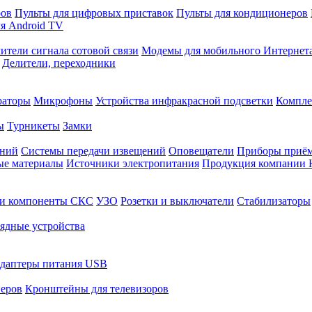
ров
Пульты для цифровых приставок
Пульты для кондиционеров
я Android TV
ители сигнала сотовой связи
Модемы для мобильного Интернет
Делители, переходники
раторы
Микрофоны
Устройства инфракрасной подсветки
Компле
ы
Турникеты
Замки
ений
Системы передачи извещений
Оповещатели
Приборы приём
ые материалы
Источники электропитания
Продукция компании 
 и компоненты СКС
УЗО
Розетки и выключатели
Стабилизаторы
ядные устройства
даптеры питания USB
еров
Кронштейны для телевизоров