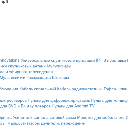
 д. 9
Innovations
Универсальные спутниковые приставки
IP-ТВ приставки
йки спутниковых антенн
Мультифиды
ого и эфирного телевидения
Мультисвитчи
Грозозащита
Штекеры
аблюдения
Кабель сигнальный
Кабель радиочастотный
Гофро-шлан
вых ресиверов
Пульты для цифровых приставок
Пульты для кондиц
для DVD и Blu-ray плееров
Пульты для Android TV
ернета
Усилители сигнала сотовой связи
Модемы для мобильного 
еры, маршрутизаторы
Делители, переходники