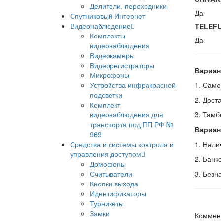
Делители, переходники
Да
Спутниковый Интернет
Видеонаблюдение
TELEF
Комплекты
Да
видеонаблюдения
Видеокамеры
Видеорегистраторы
Вариан
Микрофоны
Устройства инфракрасной
1. Само
подсветки
2. Дост
Комплект
видеонаблюдения для
3. Тамб
транспорта под ПП РФ №
Вариан
969
Средства и системы контроля и
1. Нал
управления доступом
2. Банк
Домофоны
Считыватели
3. Безн
Кнопки выхода
Идентификаторы
Турникеты
Замки
Коммен