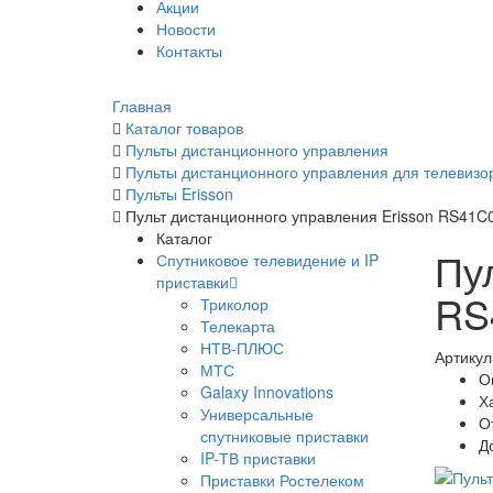
Акции
Новости
Контакты
Главная
Каталог товаров
Пульты дистанционного управления
Пульты дистанционного управления для телевизо
Пульты Erisson
Пульт дистанционного управления Erisson RS41
Каталог
Пу
Спутниковое телевидение и IP
приставки
RS
Триколор
Телекарта
НТВ-ПЛЮС
Артикул
МТС
О
Galaxy Innovations
Х
Универсальные
О
спутниковые приставки
Д
IP-ТВ приставки
Приставки Ростелеком