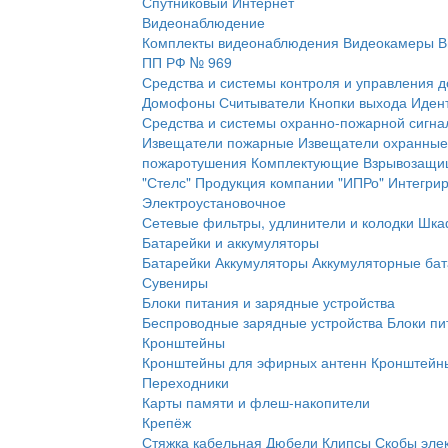
Спутниковый Интернет
Видеонаблюдение
Комплекты видеонаблюдения
Видеокамеры
В
ПП РФ № 969
Средства и системы контроля и управления 
Домофоны
Считыватели
Кнопки выхода
Иден
Средства и системы охранно-пожарной сигна
Извещатели пожарные
Извещатели охранные
пожаротушения
Комплектующие
Взрывозащи
"Стелс"
Продукция компании "ИПРо"
Интегри
Электроустановочное
Сетевые фильтры, удлинители и колодки
Шка
Батарейки и аккумуляторы
Батарейки
Аккумуляторы
Аккумуляторные бат
Сувениры
Блоки питания и зарядные устройства
Беспроводные зарядные устройства
Блоки пи
Кронштейны
Кронштейны для эфирных антенн
Кронштейны
Переходники
Карты памяти и флеш-накопители
Крепёж
Стяжка кабельная
Дюбели
Клипсы
Скобы эле