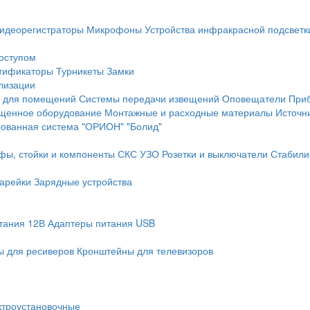
идеорегистраторы
Микрофоны
Устройства инфракрасной подсветк
доступом
тификаторы
Турникеты
Замки
лизации
 для помещений
Системы передачи извещений
Оповещатели
При
щенное оборудование
Монтажные и расходные материалы
Источн
рованная система "ОРИОН" "Болид"
фы, стойки и компоненты СКС
УЗО
Розетки и выключатели
Стабили
арейки
Зарядные устройства
тания 12В
Адаптеры питания USB
 для ресиверов
Кронштейны для телевизоров
ктроустановочные