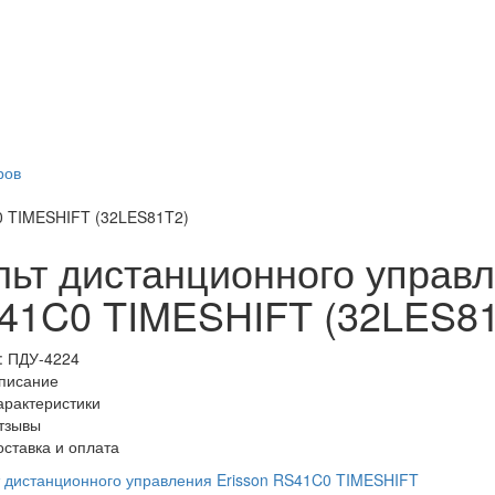
ров
C0 TIMESHIFT (32LES81T2)
льт дистанционного управл
41C0 TIMESHIFT (32LES81
:
ПДУ-4224
писание
арактеристики
тзывы
оставка и оплата