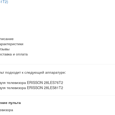
писание
арактеристики
тзывы
оставка и оплата
льт подходит к следующей аппаратуре:
 для телевизора ERISSON 28LES76T2
 для телевизора ERISSON 28LES81T2
ение пульта
евизора