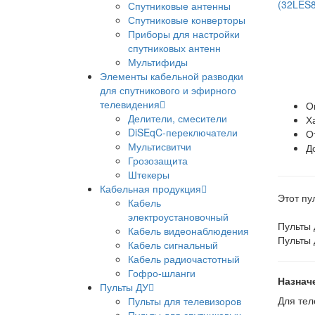
Спутниковые антенны
Спутниковые конверторы
Приборы для настройки
спутниковых антенн
Мультифиды
Элементы кабельной разводки
для спутникового и эфирного
телевидения
О
Делители, смесители
Х
DiSEqC-переключатели
О
Мультисвитчи
Д
Грозозащита
Штекеры
Кабельная продукция
Этот пу
Кабель
электроустановочный
Пульты
Кабель видеонаблюдения
Пульты
Кабель сигнальный
Кабель радиочастотный
Гофро-шланги
Назнач
Пульты ДУ
Для тел
Пульты для телевизоров