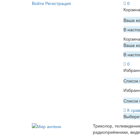
Войти
Регистрация
0
Корзин
Ваша ко
В насто
Корзин
Ваша ко
В насто
0
Избран
Список 
Избран
Список 
К сра
Выберит
Триколор, телевидени
радиоприёмники, вид