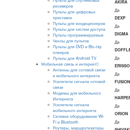
Пульты для спутниковых
AKIRA
ресиверов
Да
Пульты для цифровых
приставок
DEXP
Пульты для кондиционеров
Да
Пульты для систем доступа
DIGMA
Пульты программируемые
Чехлы для пультов
Да
Пульты для DVD и Blu-ray
DOFFL
плееров
Да
Пульты для Android TV
Мобильная связь и интернет
ERISSO
Антенны для сотовой связи
Да
и мобильного интернета
Усилители сигнала сотовой
FUSION
связи
Да
Модемы для мобильного
HARPE
Интернета
Усилители сигнала
Да
мобильного интернета
ORION
Сетевое оборудование Wi-
Да
Fi и Bluetooth
Роутеры, маршрутизаторы
SHIVAK