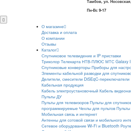
Тамбов, ул. Носовская,
Пн-Вс 9-17
О магазине
Доставка и оплата
О компании
Отзывы
Каталог
Спутниковое телевидение и IP приставки
Триколор
Телекарта
НТВ-ПЛЮС
МТС
Galaxy 
Спутниковые конверторы
Приборы для настро
Элементы кабельной разводки для спутников
Делители, смесители
DiSEqC-переключатели
Кабельная продукция
Кабель электроустановочный
Кабель видеон
Пульты ДУ
Пульты для телевизоров
Пульты для спутнико
программируемые
Чехлы для пультов
Пульты 
Мобильная связь и интернет
Антенны для сотовой связи и мобильного инт
Сетевое оборудование Wi-Fi и Bluetooth
Роут