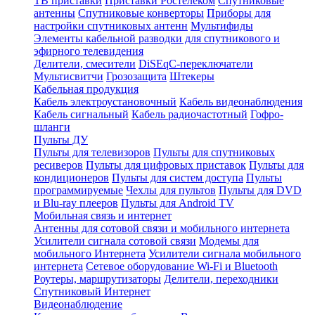
ТВ приставки
Приставки Ростелеком
Спутниковые
антенны
Спутниковые конверторы
Приборы для
настройки спутниковых антенн
Мультифиды
Элементы кабельной разводки для спутникового и
эфирного телевидения
Делители, смесители
DiSEqC-переключатели
Мультисвитчи
Грозозащита
Штекеры
Кабельная продукция
Кабель электроустановочный
Кабель видеонаблюдения
Кабель сигнальный
Кабель радиочастотный
Гофро-
шланги
Пульты ДУ
Пульты для телевизоров
Пульты для спутниковых
ресиверов
Пульты для цифровых приставок
Пульты для
кондиционеров
Пульты для систем доступа
Пульты
программируемые
Чехлы для пультов
Пульты для DVD
и Blu-ray плееров
Пульты для Android TV
Мобильная связь и интернет
Антенны для сотовой связи и мобильного интернета
Усилители сигнала сотовой связи
Модемы для
мобильного Интернета
Усилители сигнала мобильного
интернета
Сетевое оборудование Wi-Fi и Bluetooth
Роутеры, маршрутизаторы
Делители, переходники
Спутниковый Интернет
Видеонаблюдение