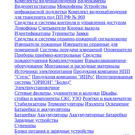
Комплекты видеонаблюдения
Видеокамеры
Видеорегистраторы
Микрофоны
Устройства
инфракрасной подсветки
Комплект видеонаблюдения
для транспорта под ПП РФ № 969
Средства и системы контроля и управления доступом
Домофоны
Считыватели
Кнопки выхода
Идентификаторы
Турникеты
Замки
Средства и системы охранно-пожарной сигнализации
Извещатели пожарные
Извещатели охранные для
помещений
Системы передачи извещений
Оповещатели
Приборы приёмно-контрольные
Средства
пожаротушения
Комплектующие
Взрывозащищенное
оборудование
Монтажные и расходные материалы
Источники электропитания
Продукция компании НПП
"Стелс"
Продукция компании "ИПРо"
Интегрированная
система "ОРИОН" "Болид"
Электроустановочное
Сетевые фильтры, удлинители и колодки
Шкафы,
стойки и компоненты СКС
УЗО
Розетки и выключатели
Стабилизаторы
Терморегуляторы
Изолента
Освещение
Батарейки и аккумуляторы
Батарейки
Аккумуляторы
Аккумуляторные батарейки
Зарядные устройства
Сувениры
Блоки питания и зарядные устройства