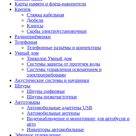
Карты памяти и флеш-накопители
Крепёж
Стяжка кабельная
Дюбели
Клипсы
Скобы электроустановочные
Радиоприёмники
Телефония
Телефонные разъёмы и коннекторы
Умный дом
Триколор Умный дом
Системы защиты от протечек воды
Системы управления освещением и
электроприборами
Акустические системы и наушники
Шнуры
Шнуры цифровые
Шнуры низкочастотные
Автотовары
Автомобильные адаптеры USB
Автомобильные антенны
Видеонаблюдение и мониторинг для автобусов и
авто
Инверторы автомобильные
Эфирное телевидение