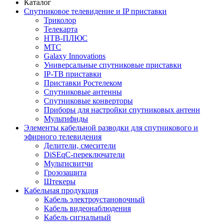
Каталог
Спутниковое телевидение и IP приставки
Триколор
Телекарта
НТВ-ПЛЮС
МТС
Galaxy Innovations
Универсальные спутниковые приставки
IP-ТВ приставки
Приставки Ростелеком
Спутниковые антенны
Спутниковые конверторы
Приборы для настройки спутниковых антенн
Мультифиды
Элементы кабельной разводки для спутникового и
эфирного телевидения
Делители, смесители
DiSEqC-переключатели
Мультисвитчи
Грозозащита
Штекеры
Кабельная продукция
Кабель электроустановочный
Кабель видеонаблюдения
Кабель сигнальный