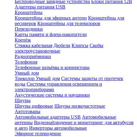
Беспроводные зарядные устройства
Блоки питания 12В
Адаптеры питания USB
Кронштейны
Кронштейны для эфирных антенн
Кронштейны для
ресиверов
Кронштейны для телевизоров
Переходники
Карты памяти и флеш-накопители
Крепёж
Стяжка кабельная
Дюбели
Клипсы
Скобы
электроустановочные
Радиоприёмники
Телефония
Телефонные разъёмы и коннекторы
Умный дом
Триколор Умный дом
Системы защиты от протечек
воды
Системы управления освещением и
электроприборами
Акустические системы и наушники
Шнуры
Шнуры цифровые
Шнуры низкочастотные
Автотовары
Автомобильные адаптеры USB
Автомобильные
антенны
Видеонаблюдение и мониторинг для автобусов
и авто
Инверторы автомобильные
Эфирное телевидение