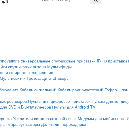
 д. 9
Innovations
Универсальные спутниковые приставки
IP-ТВ приставки
йки спутниковых антенн
Мультифиды
ого и эфирного телевидения
Мультисвитчи
Грозозащита
Штекеры
аблюдения
Кабель сигнальный
Кабель радиочастотный
Гофро-шлан
вых ресиверов
Пульты для цифровых приставок
Пульты для кондиц
для DVD и Blu-ray плееров
Пульты для Android TV
ернета
Усилители сигнала сотовой связи
Модемы для мобильного 
еры, маршрутизаторы
Делители, переходники