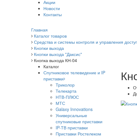
Акции
Новости
Контакты
Главная
Каталог товаров
Средства и системы контроля и управления досту
Кнопки выхода
Кнопки выхода "Даксис"
Кнопка выхода КН-04
Каталог
Кн
Спутниковое телевидение и IP
приставки
Триколор
О
Телекарта
Д
НТВ-ПЛЮС
МТС
Galaxy Innovations
Универсальные
спутниковые приставки
IP-ТВ приставки
Приставки Ростелеком