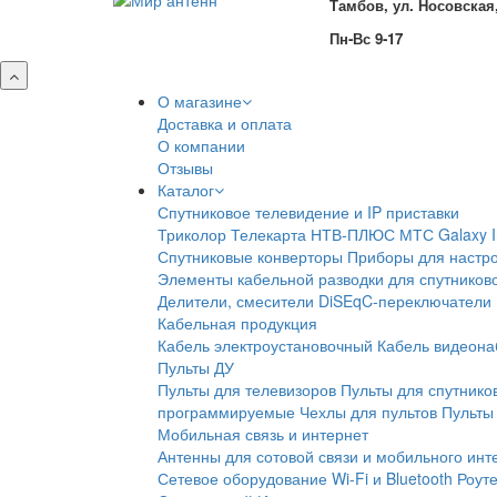
Тамбов, ул. Носовская,
Пн-Вс 9-17
О магазине
Доставка и оплата
О компании
Отзывы
Каталог
Спутниковое телевидение и IP приставки
Триколор
Телекарта
НТВ-ПЛЮС
МТС
Galaxy 
Спутниковые конверторы
Приборы для настро
Элементы кабельной разводки для спутников
Делители, смесители
DiSEqC-переключатели
Кабельная продукция
Кабель электроустановочный
Кабель видеон
Пульты ДУ
Пульты для телевизоров
Пульты для спутнико
программируемые
Чехлы для пультов
Пульты 
Мобильная связь и интернет
Антенны для сотовой связи и мобильного инт
Сетевое оборудование Wi-Fi и Bluetooth
Роут