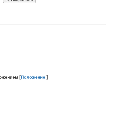
ожением [
Положение
]