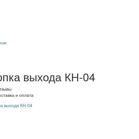
пом
опка выхода КН-04
тзывы
оставка и оплата