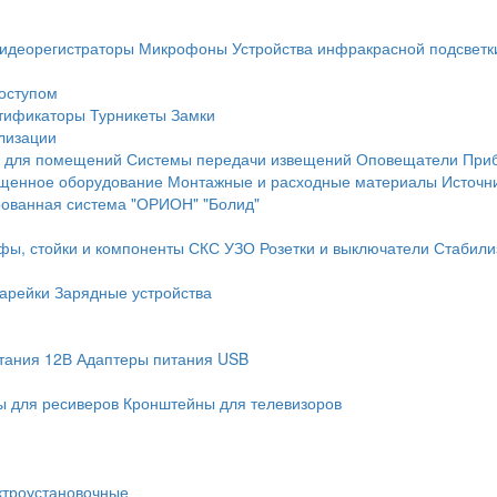
идеорегистраторы
Микрофоны
Устройства инфракрасной подсветк
доступом
тификаторы
Турникеты
Замки
лизации
 для помещений
Системы передачи извещений
Оповещатели
При
щенное оборудование
Монтажные и расходные материалы
Источн
рованная система "ОРИОН" "Болид"
фы, стойки и компоненты СКС
УЗО
Розетки и выключатели
Стабили
арейки
Зарядные устройства
тания 12В
Адаптеры питания USB
 для ресиверов
Кронштейны для телевизоров
ктроустановочные