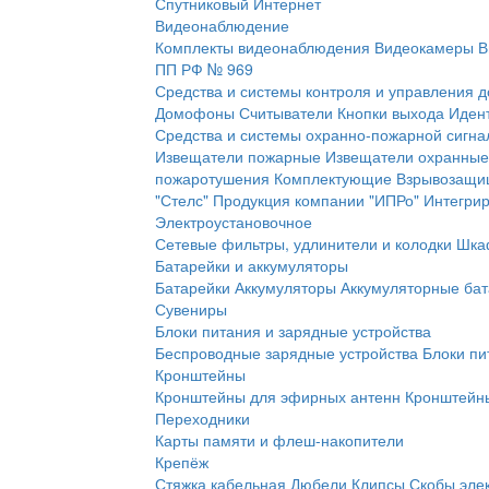
Спутниковый Интернет
Видеонаблюдение
Комплекты видеонаблюдения
Видеокамеры
В
ПП РФ № 969
Средства и системы контроля и управления 
Домофоны
Считыватели
Кнопки выхода
Иден
Средства и системы охранно-пожарной сигна
Извещатели пожарные
Извещатели охранные
пожаротушения
Комплектующие
Взрывозащи
"Стелс"
Продукция компании "ИПРо"
Интегри
Электроустановочное
Сетевые фильтры, удлинители и колодки
Шка
Батарейки и аккумуляторы
Батарейки
Аккумуляторы
Аккумуляторные бат
Сувениры
Блоки питания и зарядные устройства
Беспроводные зарядные устройства
Блоки пи
Кронштейны
Кронштейны для эфирных антенн
Кронштейны
Переходники
Карты памяти и флеш-накопители
Крепёж
Стяжка кабельная
Дюбели
Клипсы
Скобы эле