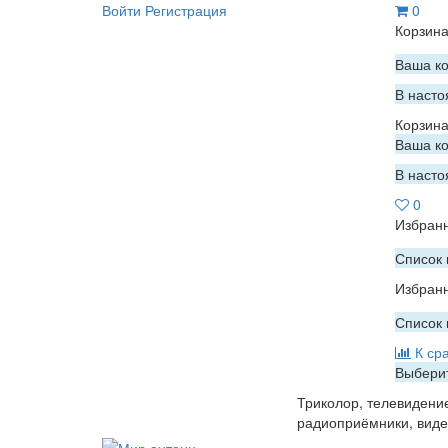
Войти
Регистрация
0
Корзин
Ваша ко
В насто
Корзин
Ваша ко
В насто
0
Избран
Список 
Избран
Список 
К ср
Выберит
Триколор, телевидени
радиоприёмники, вид