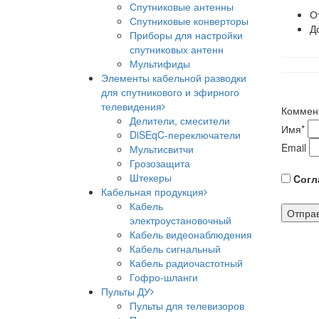
Спутниковые антенны
О
Спутниковые конверторы
Д
Приборы для настройки
спутниковых антенн
Мультифиды
Элементы кабельной разводки
для спутникового и эфирного
телевидения
Коммен
Делители, смесители
Имя
*
DiSEqC-переключатели
Email
Мультисвитчи
Грозозащита
Штекеры
Cогла
Кабельная продукция
Кабель
электроустановочный
Кабель видеонаблюдения
Кабель сигнальный
Кабель радиочастотный
Гофро-шланги
Пульты ДУ
Пульты для телевизоров