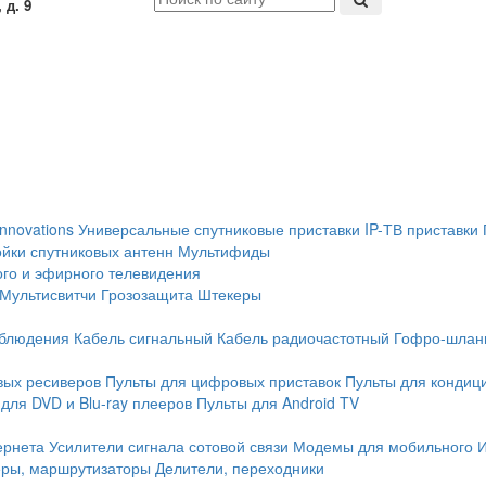
 д. 9
Innovations
Универсальные спутниковые приставки
IP-ТВ приставки
йки спутниковых антенн
Мультифиды
ого и эфирного телевидения
Мультисвитчи
Грозозащита
Штекеры
аблюдения
Кабель сигнальный
Кабель радиочастотный
Гофро-шлан
вых ресиверов
Пульты для цифровых приставок
Пульты для кондиц
для DVD и Blu-ray плееров
Пульты для Android TV
ернета
Усилители сигнала сотовой связи
Модемы для мобильного 
еры, маршрутизаторы
Делители, переходники