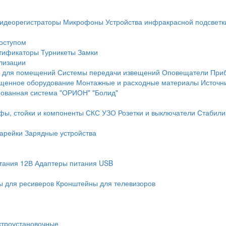
идеорегистраторы
Микрофоны
Устройства инфракрасной подсветк
доступом
тификаторы
Турникеты
Замки
лизации
 для помещений
Системы передачи извещений
Оповещатели
При
щенное оборудование
Монтажные и расходные материалы
Источн
рованная система "ОРИОН" "Болид"
фы, стойки и компоненты СКС
УЗО
Розетки и выключатели
Стабили
арейки
Зарядные устройства
тания 12В
Адаптеры питания USB
 для ресиверов
Кронштейны для телевизоров
ктроустановочные