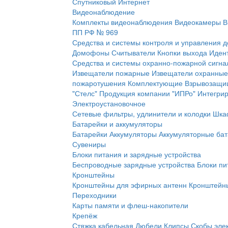
Спутниковый Интернет
Видеонаблюдение
Комплекты видеонаблюдения
Видеокамеры
В
ПП РФ № 969
Средства и системы контроля и управления 
Домофоны
Считыватели
Кнопки выхода
Иден
Средства и системы охранно-пожарной сигна
Извещатели пожарные
Извещатели охранные
пожаротушения
Комплектующие
Взрывозащи
"Стелс"
Продукция компании "ИПРо"
Интегри
Электроустановочное
Сетевые фильтры, удлинители и колодки
Шка
Батарейки и аккумуляторы
Батарейки
Аккумуляторы
Аккумуляторные бат
Сувениры
Блоки питания и зарядные устройства
Беспроводные зарядные устройства
Блоки пи
Кронштейны
Кронштейны для эфирных антенн
Кронштейны
Переходники
Карты памяти и флеш-накопители
Крепёж
Стяжка кабельная
Дюбели
Клипсы
Скобы эле