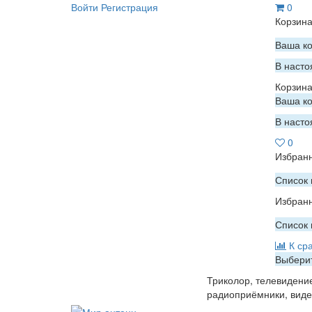
Войти
Регистрация
0
Корзин
Ваша ко
В насто
Корзин
Ваша ко
В насто
0
Избран
Список 
Избран
Список 
К ср
Выберит
Триколор, телевидени
радиоприёмники, вид