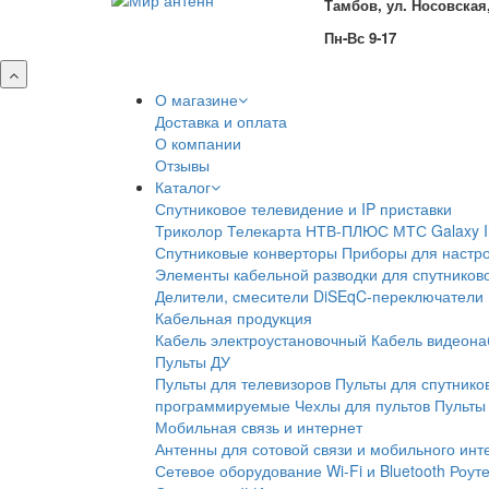
Тамбов, ул. Носовская,
Пн-Вс 9-17
О магазине
Доставка и оплата
О компании
Отзывы
Каталог
Спутниковое телевидение и IP приставки
Триколор
Телекарта
НТВ-ПЛЮС
МТС
Galaxy 
Спутниковые конверторы
Приборы для настро
Элементы кабельной разводки для спутников
Делители, смесители
DiSEqC-переключатели
Кабельная продукция
Кабель электроустановочный
Кабель видеон
Пульты ДУ
Пульты для телевизоров
Пульты для спутнико
программируемые
Чехлы для пультов
Пульты 
Мобильная связь и интернет
Антенны для сотовой связи и мобильного инт
Сетевое оборудование Wi-Fi и Bluetooth
Роут