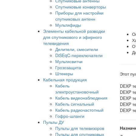
Спутниковые антенны
Спутниковые конверторы
Приборы для настройки
спутниковых антенн
Мультифиды
Элементы кабельной разводки
О
для спутникового и эфирного
Х
телевидения
О
Делители, смесители
Д
DiSEqC-переключатели
Мультисвитчи
Грозозащита
Штекеры
Этот пу
Кабельная продукция
Кабель
DEXP т
электроустановочный
DEXP т
Кабель видеонаблюдения
DEXP т
Кабель сигнальный
DEXP т
Кабель радиочастотный
DEXP т
Гофро-шланги
Пульты ДУ
Назнач
Пульты для телевизоров
Пульты для спутниковых