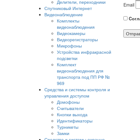
Делители, переходники
Email
Спутниковый Интернет
Видеонаблюдение
Cогла
Комплекты
видеонаблюдения
Видеокамеры
Видеорегистраторы
Микрофоны
Устройства инфракрасной
подсветки
Комплект
видеонаблюдения для
транспорта под ПП РФ №
969
Средства и системы контроля и
управления доступом
Домофоны
Считыватели
Кнопки выхода
Идентификаторы
Турникеты
Замки
Средства и системы охранно-