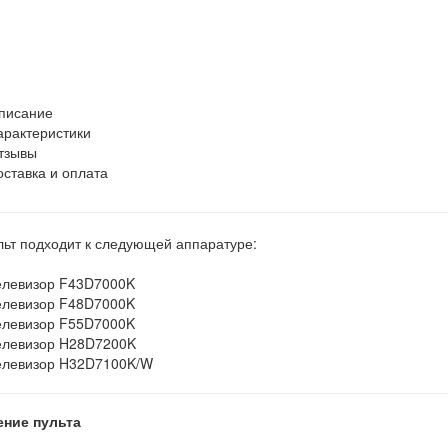
писание
арактеристики
тзывы
оставка и оплата
льт подходит к следующей аппаратуре:
елевизор F43D7000K
елевизор F48D7000K
елевизор F55D7000K
елевизор H28D7200K
елевизор H32D7100K/W
ение пульта