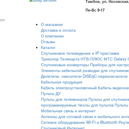
Тамбов, ул. Носовская,
Пн-Вс 9-17
О магазине
Доставка и оплата
О компании
Отзывы
Каталог
Спутниковое телевидение и IP приставки
Триколор
Телекарта
НТВ-ПЛЮС
МТС
Galaxy 
Спутниковые конверторы
Приборы для настро
Элементы кабельной разводки для спутников
Делители, смесители
DiSEqC-переключатели
Кабельная продукция
Кабель электроустановочный
Кабель видеон
Пульты ДУ
Пульты для телевизоров
Пульты для спутнико
программируемые
Чехлы для пультов
Пульты 
Мобильная связь и интернет
Антенны для сотовой связи и мобильного инт
Сетевое оборудование Wi-Fi и Bluetooth
Роут
Спутниковый Интернет