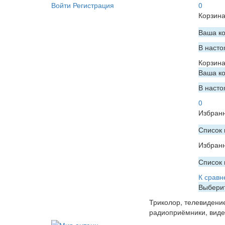
Войти
Регистрация
0
Корзин
Ваша ко
В насто
Корзин
Ваша ко
В насто
0
Избран
Список 
Избран
Список 
К сравн
Выберит
Триколор, телевидени
радиоприёмники, вид