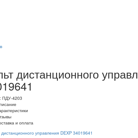
в
льт дистанционного управ
019641
:
ПДУ-4203
писание
арактеристики
тзывы
оставка и оплата