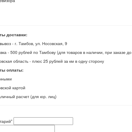
евизора
ты доставки:
вывоз - г. Тамбов, ул. Носовская, 9
авка - 500 рублей по Тамбову (для товаров в наличии, при заказе д
овская область - плюс 25 рублей за км в одну сторону
ты оплаты:
ичными
овской картой
аличный расчет (для юр. лиц)
тарий
*