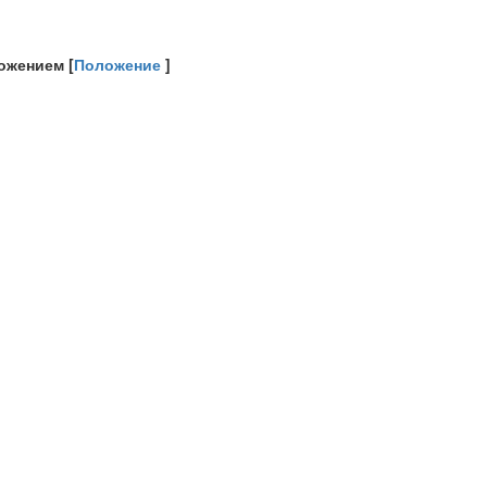
ожением [
Положение
]