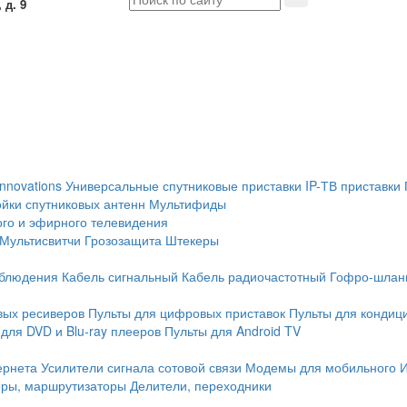
 д. 9
Innovations
Универсальные спутниковые приставки
IP-ТВ приставки
йки спутниковых антенн
Мультифиды
ого и эфирного телевидения
Мультисвитчи
Грозозащита
Штекеры
аблюдения
Кабель сигнальный
Кабель радиочастотный
Гофро-шлан
вых ресиверов
Пульты для цифровых приставок
Пульты для кондиц
для DVD и Blu-ray плееров
Пульты для Android TV
ернета
Усилители сигнала сотовой связи
Модемы для мобильного 
еры, маршрутизаторы
Делители, переходники