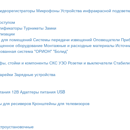
идеорегистраторы
Микрофоны
Устройства инфракрасной подсветк
доступом
тификаторы
Турникеты
Замки
лизации
 для помещений
Системы передачи извещений
Оповещатели
При
щенное оборудование
Монтажные и расходные материалы
Источн
рованная система "ОРИОН" "Болид"
фы, стойки и компоненты СКС
УЗО
Розетки и выключатели
Стабили
арейки
Зарядные устройства
тания 12В
Адаптеры питания USB
 для ресиверов
Кронштейны для телевизоров
ктроустановочные