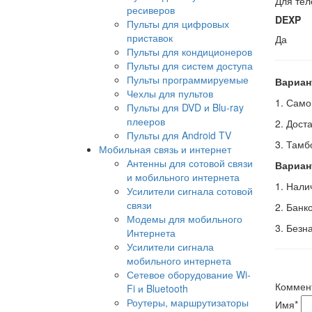
Для тел
ресиверов
DEXP
Пульты для цифровых
приставок
Да
Пульты для кондиционеров
Пульты для систем доступа
Пульты программируемые
Вариан
Чехлы для пультов
1. Само
Пульты для DVD и Blu-ray
плееров
2. Дост
Пульты для Android TV
3. Тамб
Мобильная связь и интернет
Антенны для сотовой связи
Вариан
и мобильного интернета
1. Нал
Усилители сигнала сотовой
связи
2. Банк
Модемы для мобильного
3. Безн
Интернета
Усилители сигнала
мобильного интернета
Сетевое оборудование Wi-
Коммен
Fi и Bluetooth
Роутеры, маршрутизаторы
Имя
*