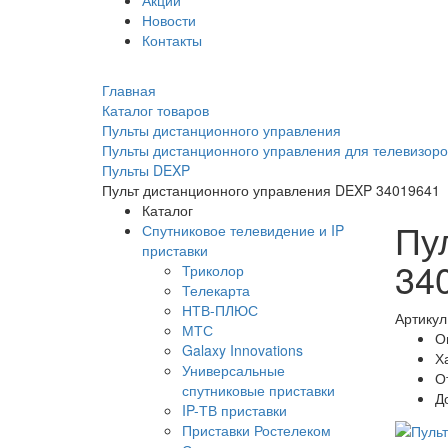
Акции
Новости
Контакты
Главная
Каталог товаров
Пульты дистанционного управления
Пульты дистанционного управления для телевизоро
Пульты DEXP
Пульт дистанционного управления DEXP 34019641
Каталог
Пу
Спутниковое телевидение и IP
приставки
34
Триколор
Телекарта
НТВ-ПЛЮС
Артикул
МТС
О
Galaxy Innovations
Х
Универсальные
О
спутниковые приставки
Д
IP-ТВ приставки
Приставки Ростелеком