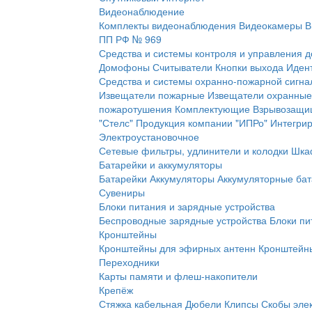
Видеонаблюдение
Комплекты видеонаблюдения
Видеокамеры
В
ПП РФ № 969
Средства и системы контроля и управления 
Домофоны
Считыватели
Кнопки выхода
Иден
Средства и системы охранно-пожарной сигна
Извещатели пожарные
Извещатели охранные
пожаротушения
Комплектующие
Взрывозащи
"Стелс"
Продукция компании "ИПРо"
Интегри
Электроустановочное
Сетевые фильтры, удлинители и колодки
Шка
Батарейки и аккумуляторы
Батарейки
Аккумуляторы
Аккумуляторные бат
Сувениры
Блоки питания и зарядные устройства
Беспроводные зарядные устройства
Блоки пи
Кронштейны
Кронштейны для эфирных антенн
Кронштейны
Переходники
Карты памяти и флеш-накопители
Крепёж
Стяжка кабельная
Дюбели
Клипсы
Скобы эле