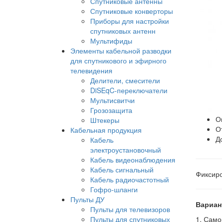
Спутниковые антенны
Спутниковые конверторы
Приборы для настройки
спутниковых антенн
Мультифиды
Элементы кабельной разводки
для спутникового и эфирного
телевидения
Делители, смесители
DiSEqC-переключатели
Мультисвитчи
Грозозащита
О
Штекеры
О
Кабельная продукция
Д
Кабель
электроустановочный
Кабель видеонаблюдения
Кабель сигнальный
Фиксиро
Кабель радиочастотный
Гофро-шланги
Пульты ДУ
Вариан
Пульты для телевизоров
Пульты для спутниковых
1. Само