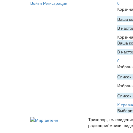
Войти
Регистрация
0
Корзин
Ваша ко
В насто
Корзин
Ваша ко
В насто
0
Избран
Список 
Избран
Список 
К сравн
Выберит
Триколор, телевидени
радиоприёмники, вид