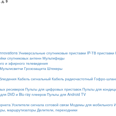
 д. 9
Innovations
Универсальные спутниковые приставки
IP-ТВ приставки
йки спутниковых антенн
Мультифиды
ого и эфирного телевидения
Мультисвитчи
Грозозащита
Штекеры
аблюдения
Кабель сигнальный
Кабель радиочастотный
Гофро-шлан
вых ресиверов
Пульты для цифровых приставок
Пульты для кондиц
для DVD и Blu-ray плееров
Пульты для Android TV
ернета
Усилители сигнала сотовой связи
Модемы для мобильного 
еры, маршрутизаторы
Делители, переходники