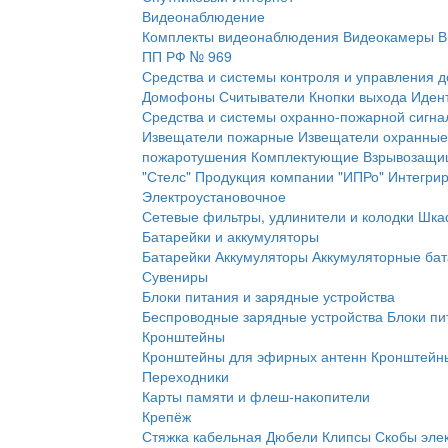
Видеонаблюдение
Комплекты видеонаблюдения
Видеокамеры
В
ПП РФ № 969
Средства и системы контроля и управления 
Домофоны
Считыватели
Кнопки выхода
Иден
Средства и системы охранно-пожарной сигна
Извещатели пожарные
Извещатели охранные
пожаротушения
Комплектующие
Взрывозащи
"Стелс"
Продукция компании "ИПРо"
Интегри
Электроустановочное
Сетевые фильтры, удлинители и колодки
Шка
Батарейки и аккумуляторы
Батарейки
Аккумуляторы
Аккумуляторные бат
Сувениры
Блоки питания и зарядные устройства
Беспроводные зарядные устройства
Блоки пи
Кронштейны
Кронштейны для эфирных антенн
Кронштейны
Переходники
Карты памяти и флеш-накопители
Крепёж
Стяжка кабельная
Дюбели
Клипсы
Скобы эле