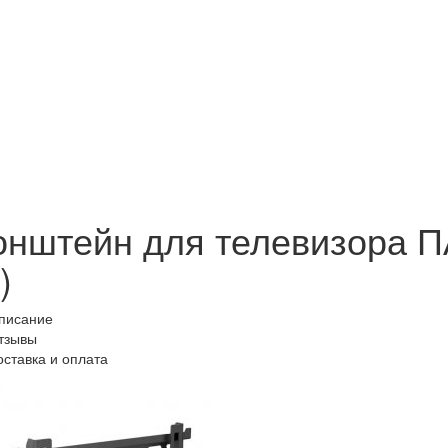
)
онштейн для телевизора П
)
писание
тзывы
оставка и оплата