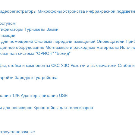
идеорегистраторы
Микрофоны
Устройства инфракрасной подсветк
доступом
тификаторы
Турникеты
Замки
лизации
 для помещений
Системы передачи извещений
Оповещатели
При
щенное оборудование
Монтажные и расходные материалы
Источн
рованная система "ОРИОН" "Болид"
фы, стойки и компоненты СКС
УЗО
Розетки и выключатели
Стабили
арейки
Зарядные устройства
тания 12В
Адаптеры питания USB
 для ресиверов
Кронштейны для телевизоров
ктроустановочные