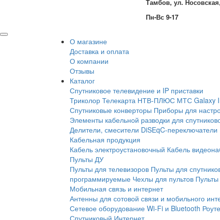
Тамбов, ул. Носовская,
Пн-Вс 9-17
О магазине
Доставка и оплата
О компании
Отзывы
Каталог
Спутниковое телевидение и IP приставки
Триколор
Телекарта
НТВ-ПЛЮС
МТС
Galaxy 
Спутниковые конверторы
Приборы для настро
Элементы кабельной разводки для спутников
Делители, смесители
DiSEqC-переключатели
Кабельная продукция
Кабель электроустановочный
Кабель видеон
Пульты ДУ
Пульты для телевизоров
Пульты для спутнико
программируемые
Чехлы для пультов
Пульты 
Мобильная связь и интернет
Антенны для сотовой связи и мобильного инт
Сетевое оборудование Wi-Fi и Bluetooth
Роут
Спутниковый Интернет