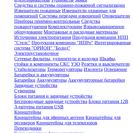
Средства и системы охранно-пожарной сигнализации
Извещатели пожарные
Извещатели охранные для
помещений
Системы передачи извещений
Оповещатели
Приборы приёмно-контрольные
Средства
пожаротушения
Комплектующие
Взрывозащищенное
оборудование
Монтажные и расходные материалы
Источники электропитания
Продукция компании НПП
"Стелс"
Продукция компании "ИПРо"
Интегрированная
система "ОРИОН" "Болид"
Электроустановочное
Сетевые фильтры, удлинители и колодки
Шкафы,
стойки и компоненты СКС
УЗО
Розетки и выключатели
Стабилизаторы
Терморегуляторы
Изолента
Освещение
Батарейки и аккумуляторы
Батарейки
Аккумуляторы
Аккумуляторные батарейки
Зарядные устройства
Сувениры
Блоки питания и зарядные устройства
Беспроводные зарядные устройства
Блоки питания 12В
Адаптеры питания USB
Кронштейны
Кронштейны для эфирных антенн
Кронштейны для
ресиверов
Кронштейны для телевизоров
Переходники