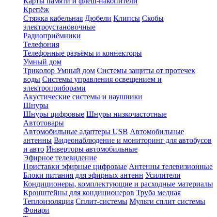
Карты памяти и флеш-накопители
Крепёж
Стяжка кабельная
Дюбели
Клипсы
Скобы
электроустановочные
Радиоприёмники
Телефония
Телефонные разъёмы и коннекторы
Умный дом
Триколор Умный дом
Системы защиты от протечек
воды
Системы управления освещением и
электроприборами
Акустические системы и наушники
Шнуры
Шнуры цифровые
Шнуры низкочастотные
Автотовары
Автомобильные адаптеры USB
Автомобильные
антенны
Видеонаблюдение и мониторинг для автобусов
и авто
Инверторы автомобильные
Эфирное телевидение
Приставки эфирные цифровые
Антенны телевизионные
Блоки питания для эфирных антенн
Усилители
Кондиционеры, комплектующие и расходные материалы
Кронштейны для кондиционеров
Труба медная
Теплоизоляция
Сплит-системы
Мульти сплит системы
Фонари