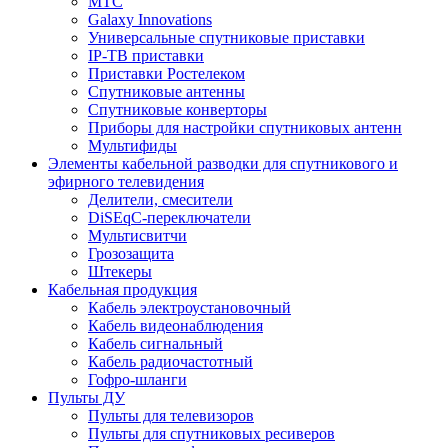
МТС
Galaxy Innovations
Универсальные спутниковые приставки
IP-ТВ приставки
Приставки Ростелеком
Спутниковые антенны
Спутниковые конверторы
Приборы для настройки спутниковых антенн
Мультифиды
Элементы кабельной разводки для спутникового и
эфирного телевидения
Делители, смесители
DiSEqC-переключатели
Мультисвитчи
Грозозащита
Штекеры
Кабельная продукция
Кабель электроустановочный
Кабель видеонаблюдения
Кабель сигнальный
Кабель радиочастотный
Гофро-шланги
Пульты ДУ
Пульты для телевизоров
Пульты для спутниковых ресиверов