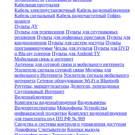
Кабельная продукция
Кабель электроустановочный
Кабель видеонаблюдения
Кабель сигнальный
Кабель радиочастотный
Гофро-
шланги
Пульты ДУ
Пульты для телевизоров
Пульты для спутниковых
ресиверов
Пульты для цифровых приставок
Пульты для
кондиционеров
Пульты для систем доступа
Пульты
программируемые
Чехлы для пультов
Пульты для DVD
и Blu-ray плееров
Пульты для Android TV
Мобильная связь и интернет
Антенны для сотовой связи и мобильного интернета
Усилители сигнала сотовой связи
Модемы для
мобильного Интернета
Усилители сигнала мобильного
интернета
Сетевое оборудование Wi-Fi и Bluetooth
Роутеры, маршрутизаторы
Делители, переходники
Спутниковый Интернет
Видеонаблюдение
Комплекты видеонаблюдения
Видеокамеры
Видеорегистраторы
Микрофоны
Устройства
инфракрасной подсветки
Комплект видеонаблюдения
для транспорта под ПП РФ № 969
Средства и системы контроля и управления доступом
Домофоны
Считыватели
Кнопки выхода
Идентификаторы
Турникеты
Замки