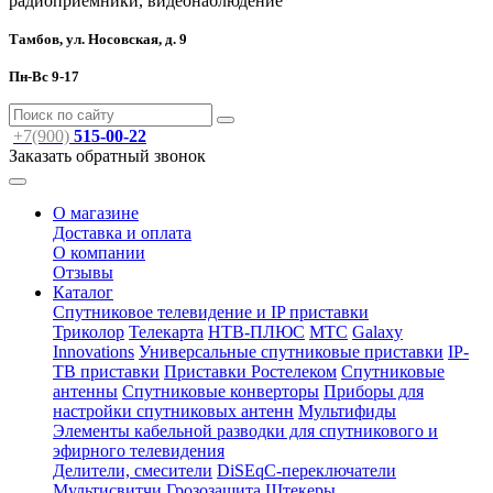
радиоприёмники, видеонаблюдение
Тамбов, ул. Носовская, д. 9
Пн-Вс 9-17
+7(900)
515-00-22
Заказать обратный звонок
О магазине
Доставка и оплата
О компании
Отзывы
Каталог
Спутниковое телевидение и IP приставки
Триколор
Телекарта
НТВ-ПЛЮС
МТС
Galaxy
Innovations
Универсальные спутниковые приставки
IP-
ТВ приставки
Приставки Ростелеком
Спутниковые
антенны
Спутниковые конверторы
Приборы для
настройки спутниковых антенн
Мультифиды
Элементы кабельной разводки для спутникового и
эфирного телевидения
Делители, смесители
DiSEqC-переключатели
Мультисвитчи
Грозозащита
Штекеры