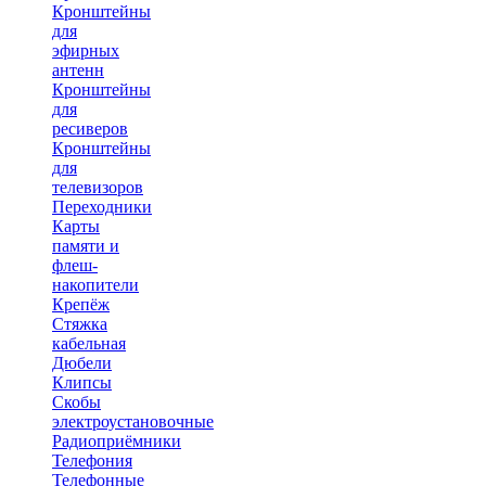
Кронштейны
для
эфирных
антенн
Кронштейны
для
ресиверов
Кронштейны
для
телевизоров
Переходники
Карты
памяти и
флеш-
накопители
Крепёж
Стяжка
кабельная
Дюбели
Клипсы
Скобы
электроустановочные
Радиоприёмники
Телефония
Телефонные