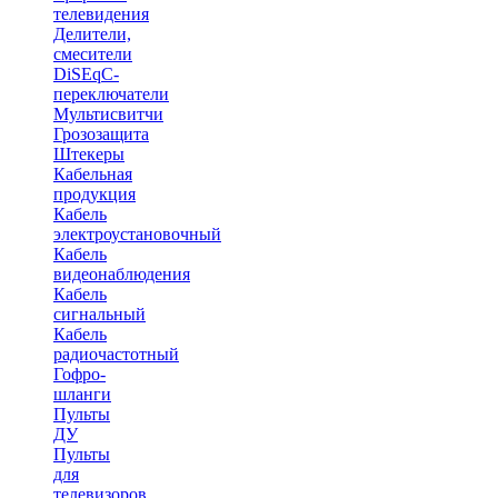
телевидения
Делители,
смесители
DiSEqC-
переключатели
Мультисвитчи
Грозозащита
Штекеры
Кабельная
продукция
Кабель
электроустановочный
Кабель
видеонаблюдения
Кабель
сигнальный
Кабель
радиочастотный
Гофро-
шланги
Пульты
ДУ
Пульты
для
телевизоров