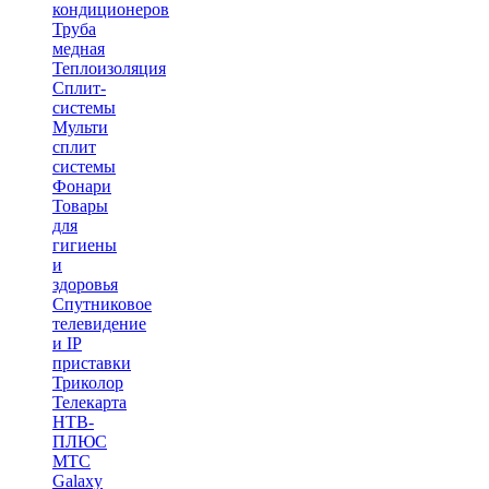
кондиционеров
Труба
медная
Теплоизоляция
Сплит-
системы
Мульти
сплит
системы
Фонари
Товары
для
гигиены
и
здоровья
Спутниковое
телевидение
и IP
приставки
Триколор
Телекарта
НТВ-
ПЛЮС
МТС
Galaxy