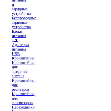
питания
и
зарядные
устройства
Беспроводные
зарядные
устройства
Блоки
питания
12В
Адаптеры
питания
USB
Кронштейны
Кронштейны
для
эфирных
антенн
Кронштейны
для
ресиверов
Кронштейны
для
телевизоров
Переходники