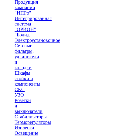
Продукция
компании
"ИПРо"
Интегрированная
система
"ОРИОН"
"Болид"
Электроустановочное
Сетевые
фильтры,
удлинители
и
колодки
Шкафы,
стойки и
компоненты
СКС
УЗО
Розетки
и
выключатели
Стабилизаторы
Терморегуляторы
Изолента
Освещение