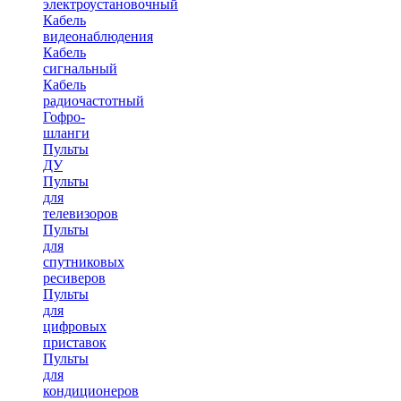
электроустановочный
Кабель
видеонаблюдения
Кабель
сигнальный
Кабель
радиочастотный
Гофро-
шланги
Пульты
ДУ
Пульты
для
телевизоров
Пульты
для
спутниковых
ресиверов
Пульты
для
цифровых
приставок
Пульты
для
кондиционеров