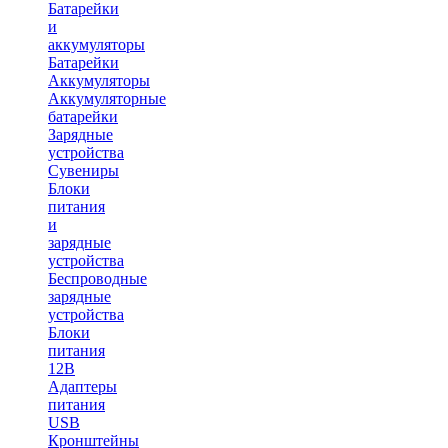
Батарейки
и
аккумуляторы
Батарейки
Аккумуляторы
Аккумуляторные
батарейки
Зарядные
устройства
Сувениры
Блоки
питания
и
зарядные
устройства
Беспроводные
зарядные
устройства
Блоки
питания
12В
Адаптеры
питания
USB
Кронштейны