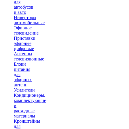
для
автобусов
и авто
Инверторы
автомобильные
Эфирное
телевидение
Приставки
эфирные
цифровые
Антенны
телевизионные
Блоки
питания
для
эфирных
антенн
Усилители
Кондиционеры,
комплектующие
и
расходные
материалы
Кронштейны
для