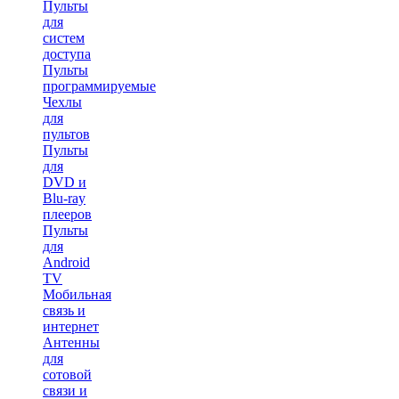
Пульты
для
систем
доступа
Пульты
программируемые
Чехлы
для
пультов
Пульты
для
DVD и
Blu-ray
плееров
Пульты
для
Android
TV
Мобильная
связь и
интернет
Антенны
для
сотовой
связи и