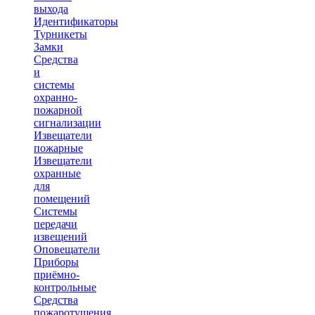
выхода
Идентификаторы
Турникеты
Замки
Средства
и
системы
охранно-
пожарной
сигнализации
Извещатели
пожарные
Извещатели
охранные
для
помещений
Системы
передачи
извещений
Оповещатели
Приборы
приёмно-
контрольные
Средства
пожаротушения