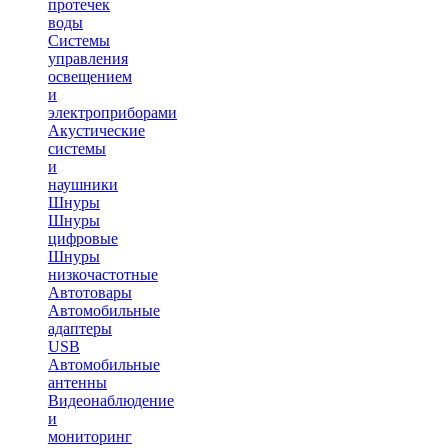
протечек
воды
Системы
управления
освещением
и
электроприборами
Акустические
системы
и
наушники
Шнуры
Шнуры
цифровые
Шнуры
низкочастотные
Автотовары
Автомобильные
адаптеры
USB
Автомобильные
антенны
Видеонаблюдение
и
мониторинг