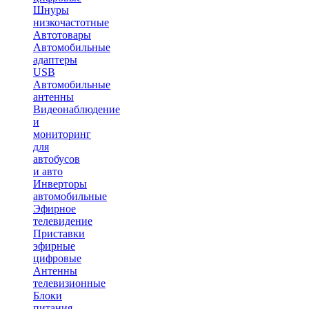
Шнуры
низкочастотные
Автотовары
Автомобильные
адаптеры
USB
Автомобильные
антенны
Видеонаблюдение
и
мониторинг
для
автобусов
и авто
Инверторы
автомобильные
Эфирное
телевидение
Приставки
эфирные
цифровые
Антенны
телевизионные
Блоки
питания