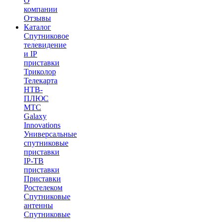
О
компании
Отзывы
Каталог
Спутниковое
телевидение
и IP
приставки
Триколор
Телекарта
НТВ-
ПЛЮС
МТС
Galaxy
Innovations
Универсальные
спутниковые
приставки
IP-ТВ
приставки
Приставки
Ростелеком
Спутниковые
антенны
Спутниковые