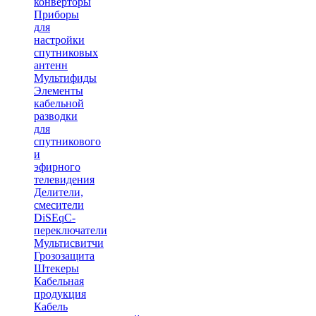
конверторы
Приборы
для
настройки
спутниковых
антенн
Мультифиды
Элементы
кабельной
разводки
для
спутникового
и
эфирного
телевидения
Делители,
смесители
DiSEqC-
переключатели
Мультисвитчи
Грозозащита
Штекеры
Кабельная
продукция
Кабель