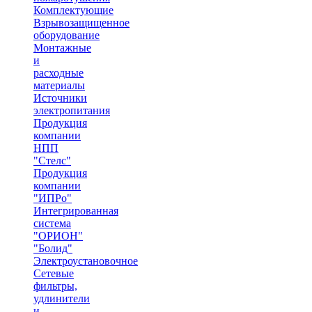
Комплектующие
Взрывозащищенное
оборудование
Монтажные
и
расходные
материалы
Источники
электропитания
Продукция
компании
НПП
"Стелс"
Продукция
компании
"ИПРо"
Интегрированная
система
"ОРИОН"
"Болид"
Электроустановочное
Сетевые
фильтры,
удлинители
и