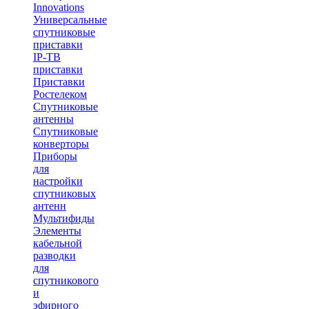
Innovations
Универсальные
спутниковые
приставки
IP-ТВ
приставки
Приставки
Ростелеком
Спутниковые
антенны
Спутниковые
конверторы
Приборы
для
настройки
спутниковых
антенн
Мультифиды
Элементы
кабельной
разводки
для
спутникового
и
эфирного