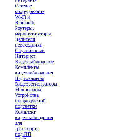
интернета
Сетевое
оборудование
Wi-Fi и
Bluetooth
Роутеры,
маршрутизаторы
Делители,
переходники
Спутниковый
Интернет
Видеонаблюдение
Комплекты
видеонаблюдения
Видеокамеры
Видеорегистраторы
Микрофоны
Устройства
инфракрасной
подсветки
Комплект
видеонаблюдения
для
транспорта
под ПП