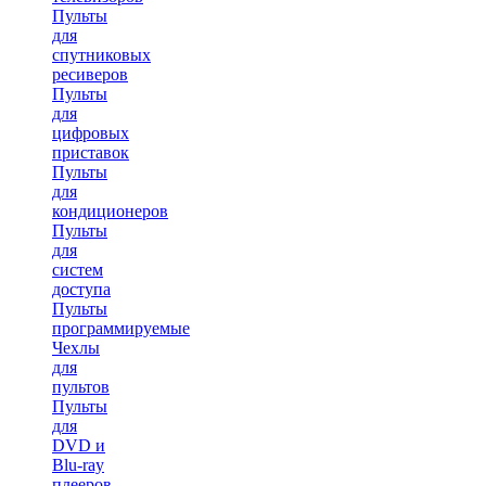
Пульты
для
спутниковых
ресиверов
Пульты
для
цифровых
приставок
Пульты
для
кондиционеров
Пульты
для
систем
доступа
Пульты
программируемые
Чехлы
для
пультов
Пульты
для
DVD и
Blu-ray
плееров