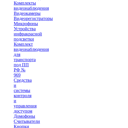
Комплекты
видеонаблюдения
Видеокамеры
Видеорегистраторы
Микрофоны
Устройства
инфракрасной
подсветки
Комплект
видеонаблюдения
для
транспорта
под ПП
РФ №
969
Средства
и
системы
контроля
и
управления
доступом
Домофоны
Считыватели
Кнопки