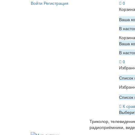
Войти
Регистрация
0
Корзин
Ваша ко
В насто
Корзин
Ваша ко
В насто
0
Избран
Список 
Избран
Список 
К сра
Выберит
Триколор, телевидени
радиоприёмники, вид