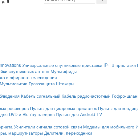
 д. 9
Innovations
Универсальные спутниковые приставки
IP-ТВ приставки
йки спутниковых антенн
Мультифиды
ого и эфирного телевидения
Мультисвитчи
Грозозащита
Штекеры
аблюдения
Кабель сигнальный
Кабель радиочастотный
Гофро-шлан
вых ресиверов
Пульты для цифровых приставок
Пульты для кондиц
для DVD и Blu-ray плееров
Пульты для Android TV
ернета
Усилители сигнала сотовой связи
Модемы для мобильного 
еры, маршрутизаторы
Делители, переходники