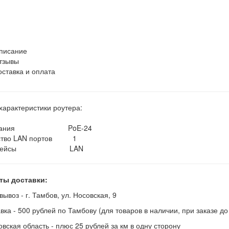
писание
тзывы
оставка и оплата
арактеристики роутера:
питания PoE-24
ство LAN портов 1
ерфейсы LAN
ты доставки:
вывоз - г. Тамбов, ул. Носовская, 9
авка - 500 рублей по Тамбову (для товаров в наличии, при заказе д
овская область - плюс 25 рублей за км в одну сторону