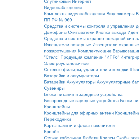
Спутниковый Интернет
Видеонаблюдение
Комплекты видеонаблюдения
Видеокамеры
В
ПП РФ № 969
Средства и системы контроля и управления 
Домофоны
Считыватели
Кнопки выхода
Иден
Средства и системы охранно-пожарной сигна
Извещатели пожарные
Извещатели охранные
пожаротушения
Комплектующие
Взрывозащи
"Стелс"
Продукция компании "ИПРо"
Интегри
Электроустановочное
Сетевые фильтры, удлинители и колодки
Шка
Батарейки и аккумуляторы
Батарейки
Аккумуляторы
Аккумуляторные бат
Сувениры
Блоки питания и зарядные устройства
Беспроводные зарядные устройства
Блоки пи
Кронштейны
Кронштейны для эфирных антенн
Кронштейны
Переходники
Карты памяти и флеш-накопители
Крепёж
Стяжка кабельная
Дюбели
Клипсы
Скобы эле