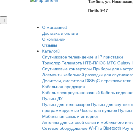
Тамбов, ул. Носовская,
Пн-Вс 9-17
О магазине
Доставка и оплата
О компании
Отзывы
Каталог
Спутниковое телевидение и IP приставки
Триколор
Телекарта
НТВ-ПЛЮС
МТС
Galaxy 
Спутниковые конверторы
Приборы для настро
Элементы кабельной разводки для спутников
Делители, смесители
DiSEqC-переключатели
Кабельная продукция
Кабель электроустановочный
Кабель видеон
Пульты ДУ
Пульты для телевизоров
Пульты для спутнико
программируемые
Чехлы для пультов
Пульты 
Мобильная связь и интернет
Антенны для сотовой связи и мобильного инт
Сетевое оборудование Wi-Fi и Bluetooth
Роут