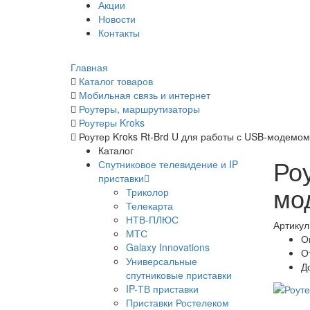
Акции
Новости
Контакты
Главная
Каталог товаров
Мобильная связь и интернет
Роутеры, маршрутизаторы
Роутеры Kroks
Роутер Kroks Rt-Brd U для работы с USB-модемом
Каталог
Ро
Спутниковое телевидение и IP
приставки
мо
Триколор
Телекарта
НТВ-ПЛЮС
Артикул
МТС
О
Galaxy Innovations
О
Универсальные
Д
спутниковые приставки
IP-ТВ приставки
Приставки Ростелеком