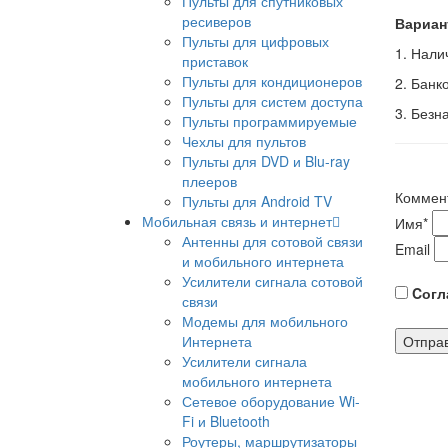
Пульты для спутниковых
ресиверов
Вариан
Пульты для цифровых
1. Нал
приставок
Пульты для кондиционеров
2. Банк
Пульты для систем доступа
3. Безн
Пульты программируемые
Чехлы для пультов
Пульты для DVD и Blu-ray
плееров
Коммен
Пульты для Android TV
Мобильная связь и интернет
Имя
*
Антенны для сотовой связи
Email
и мобильного интернета
Усилители сигнала сотовой
Cогла
связи
Модемы для мобильного
Интернета
Усилители сигнала
мобильного интернета
Сетевое оборудование Wi-
Fi и Bluetooth
Роутеры, маршрутизаторы