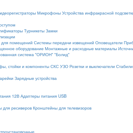
идеорегистраторы
Микрофоны
Устройства инфракрасной подсветк
доступом
тификаторы
Турникеты
Замки
лизации
 для помещений
Системы передачи извещений
Оповещатели
При
щенное оборудование
Монтажные и расходные материалы
Источн
рованная система "ОРИОН" "Болид"
фы, стойки и компоненты СКС
УЗО
Розетки и выключатели
Стабили
арейки
Зарядные устройства
тания 12В
Адаптеры питания USB
 для ресиверов
Кронштейны для телевизоров
ктроустановочные