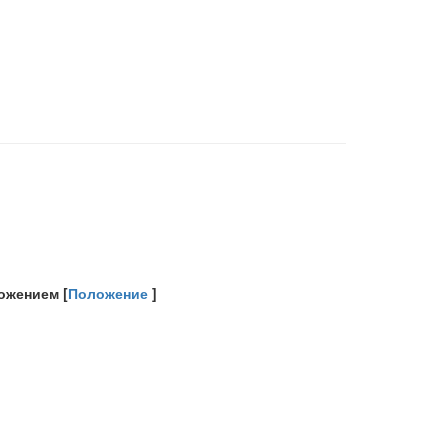
ожением [
Положение
]