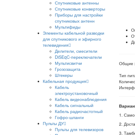
Спутниковые антенны
Спутниковые конверторы
Приборы для настройки
спутниковых антенн
Мультифиды
О
Элементы кабельной разводки
О
для спутникового и эфирного
Д
телевидения
Делители, смесители
DiSEqC-переключатели
Мультисвитчи
Общие х
Грозозащита
Штекеры
Тип 
Кабельная продукция
Количе
Кабель
Инт
электроустановочный
Кабель видеонаблюдения
Кабель сигнальный
Вариан
Кабель радиочастотный
1. Само
Гофро-шланги
Пульты ДУ
2. Дост
Пульты для телевизоров
3. Тамб