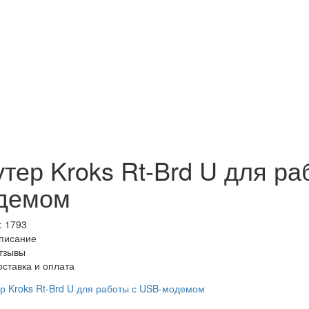
утер Kroks Rt-Brd U для ра
демом
:
1793
писание
тзывы
оставка и оплата