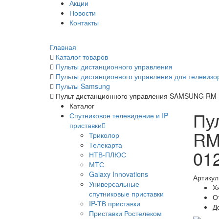
Акции
Новости
Контакты
Главная
Каталог товаров
Пульты дистанционного управления
Пульты дистанционного управления для телевизо
Пульты Samsung
Пульт дистанционного управления SAMSUNG RM-L1
Каталог
Пу
Спутниковое телевидение и IP
приставки
RM-
Триколор
Телекарта
01
НТВ-ПЛЮС
МТС
Galaxy Innovations
Артикул
Универсальные
Х
спутниковые приставки
О
IP-ТВ приставки
Д
Приставки Ростелеком