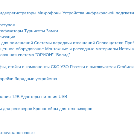
идеорегистраторы
Микрофоны
Устройства инфракрасной подсветк
доступом
тификаторы
Турникеты
Замки
лизации
 для помещений
Системы передачи извещений
Оповещатели
При
щенное оборудование
Монтажные и расходные материалы
Источн
рованная система "ОРИОН" "Болид"
фы, стойки и компоненты СКС
УЗО
Розетки и выключатели
Стабили
арейки
Зарядные устройства
тания 12В
Адаптеры питания USB
 для ресиверов
Кронштейны для телевизоров
ктроустановочные