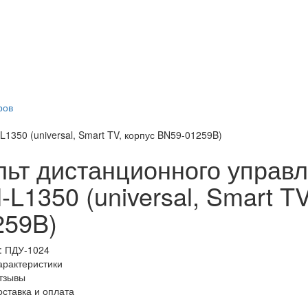
ров
350 (universal, Smart TV, корпус BN59-01259B)
льт дистанционного упра
L1350 (universal, Smart T
259B)
:
ПДУ-1024
арактеристики
тзывы
оставка и оплата