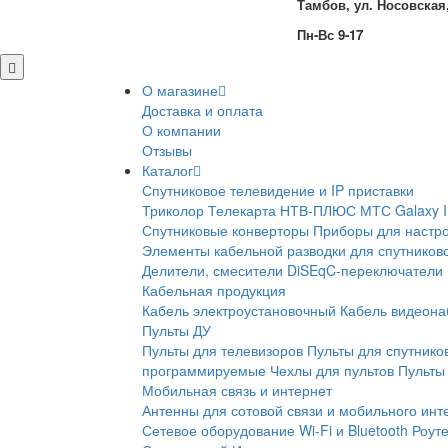
Тамбов, ул. Носовская,
Пн-Вс 9-17
О магазине
Доставка и оплата
О компании
Отзывы
Каталог
Спутниковое телевидение и IP приставки
Триколор
Телекарта
НТВ-ПЛЮС
МТС
Galaxy 
Спутниковые конверторы
Приборы для настро
Элементы кабельной разводки для спутников
Делители, смесители
DiSEqC-переключатели
Кабельная продукция
Кабель электроустановочный
Кабель видеон
Пульты ДУ
Пульты для телевизоров
Пульты для спутнико
программируемые
Чехлы для пультов
Пульты 
Мобильная связь и интернет
Антенны для сотовой связи и мобильного инт
Сетевое оборудование Wi-Fi и Bluetooth
Роут