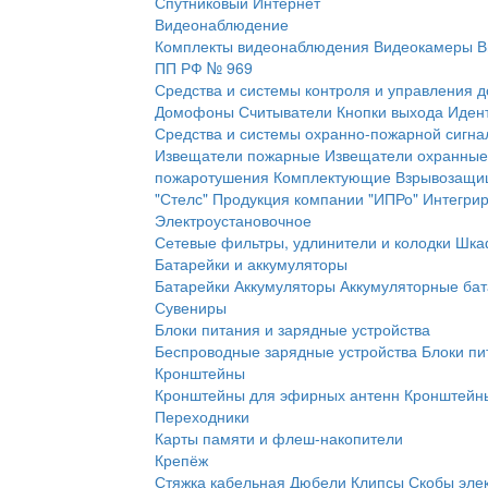
Спутниковый Интернет
Видеонаблюдение
Комплекты видеонаблюдения
Видеокамеры
В
ПП РФ № 969
Средства и системы контроля и управления 
Домофоны
Считыватели
Кнопки выхода
Иден
Средства и системы охранно-пожарной сигна
Извещатели пожарные
Извещатели охранные
пожаротушения
Комплектующие
Взрывозащи
"Стелс"
Продукция компании "ИПРо"
Интегри
Электроустановочное
Сетевые фильтры, удлинители и колодки
Шка
Батарейки и аккумуляторы
Батарейки
Аккумуляторы
Аккумуляторные бат
Сувениры
Блоки питания и зарядные устройства
Беспроводные зарядные устройства
Блоки пи
Кронштейны
Кронштейны для эфирных антенн
Кронштейны
Переходники
Карты памяти и флеш-накопители
Крепёж
Стяжка кабельная
Дюбели
Клипсы
Скобы эле