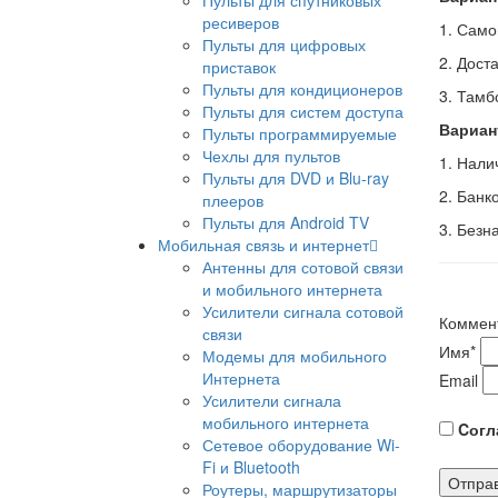
Пульты для спутниковых
ресиверов
1. Само
Пульты для цифровых
2. Дост
приставок
Пульты для кондиционеров
3. Тамб
Пульты для систем доступа
Вариан
Пульты программируемые
Чехлы для пультов
1. Нал
Пульты для DVD и Blu-ray
2. Банк
плееров
Пульты для Android TV
3. Безн
Мобильная связь и интернет
Антенны для сотовой связи
и мобильного интернета
Усилители сигнала сотовой
Коммен
связи
Имя
*
Модемы для мобильного
Интернета
Email
Усилители сигнала
мобильного интернета
Cогла
Сетевое оборудование Wi-
Fi и Bluetooth
Роутеры, маршрутизаторы