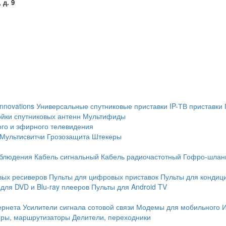
 д. 9
Innovations
Универсальные спутниковые приставки
IP-ТВ приставки
йки спутниковых антенн
Мультифиды
ого и эфирного телевидения
Мультисвитчи
Грозозащита
Штекеры
аблюдения
Кабель сигнальный
Кабель радиочастотный
Гофро-шлан
вых ресиверов
Пульты для цифровых приставок
Пульты для кондиц
для DVD и Blu-ray плееров
Пульты для Android TV
ернета
Усилители сигнала сотовой связи
Модемы для мобильного 
еры, маршрутизаторы
Делители, переходники