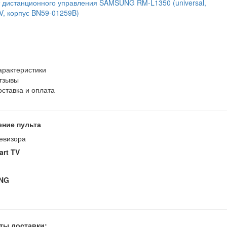
арактеристики
тзывы
оставка и оплата
ение пульта
евизора
art TV
NG
ты доставки: