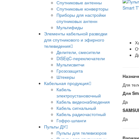
Спутниковые антенны
Спутниковые конверторы
Приборы для настройки
спутниковых антенн
Мультифиды
Элементы кабельной разводки
для спутникового и эфирного
Х
телевидения
О
Делители, смесители
Д
DiSEqC-переключатели
Мультисвитчи
Грозозащита
Назнач
Штекеры
Кабельная продукция
Для тел
Кабель
Для Sm
электроустановочный
Кабель видеонаблюдения
Да
Кабель сигнальный
SAMSU
Кабель радиочастотный
Да
Гофро-шланги
Пульты ДУ
Пульты для телевизоров
Вариан