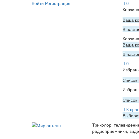
Войти
Регистрация
0
Корзин
Ваша ко
В насто
Корзин
Ваша ко
В насто
0
Избран
Список 
Избран
Список 
К сра
Выберит
Триколор, телевидени
радиоприёмники, вид