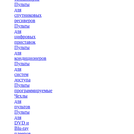
Пульты
для
спутниковых
ресиверов
Пульты
для
цифровых
приставок
Пульты
для
кондиционеров
Пульты
для
систем
доступа
Пульты
программируемые
Чехлы
для
пультов
Пульты
для
DVD и
Blu-ray
плееров