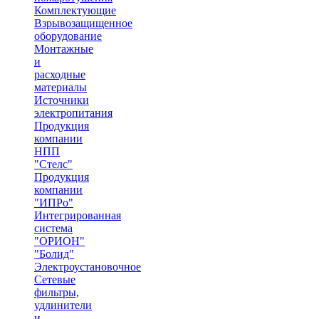
Комплектующие
Взрывозащищенное
оборудование
Монтажные
и
расходные
материалы
Источники
электропитания
Продукция
компании
НПП
"Стелс"
Продукция
компании
"ИПРо"
Интегрированная
система
"ОРИОН"
"Болид"
Электроустановочное
Сетевые
фильтры,
удлинители
и