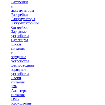
Батарейки
и
аккумуляторы
Батарейки
Аккумуляторы
Аккумуляторные
батарейки
Зарядные
устройства
Сувениры
Блоки
питания
и
зарядные
устройства
Беспроводные
зарядные
устройства
Блоки
питания
12В
Адаптеры
питания
USB
Кронштейны