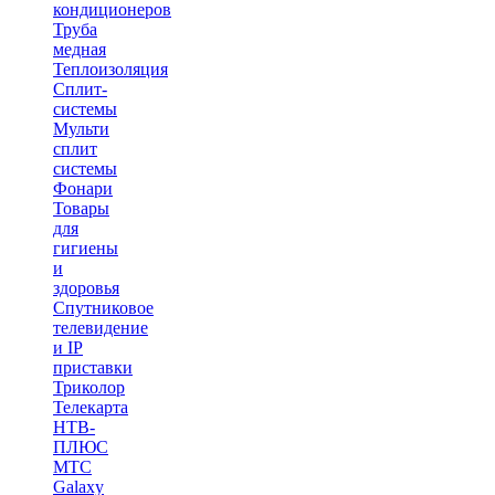
кондиционеров
Труба
медная
Теплоизоляция
Сплит-
системы
Мульти
сплит
системы
Фонари
Товары
для
гигиены
и
здоровья
Спутниковое
телевидение
и IP
приставки
Триколор
Телекарта
НТВ-
ПЛЮС
МТС
Galaxy