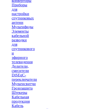
конверторы
Приборы
для
настройки
спутниковых
антенн
Мультифиды
Элементы
кабельной
разводки
для
спутникового
и
эфирного
телевидения
Делители,
смесители
DiSEqC-
переключатели
Мультисвитчи
Грозозащита
Штекеры
Кабельная
продукция
Кабель