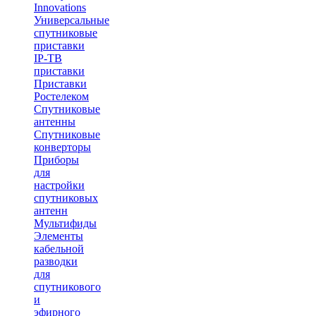
Innovations
Универсальные
спутниковые
приставки
IP-ТВ
приставки
Приставки
Ростелеком
Спутниковые
антенны
Спутниковые
конверторы
Приборы
для
настройки
спутниковых
антенн
Мультифиды
Элементы
кабельной
разводки
для
спутникового
и
эфирного