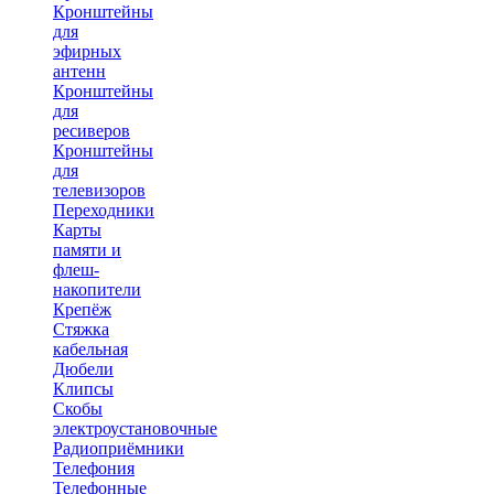
Кронштейны
для
эфирных
антенн
Кронштейны
для
ресиверов
Кронштейны
для
телевизоров
Переходники
Карты
памяти и
флеш-
накопители
Крепёж
Стяжка
кабельная
Дюбели
Клипсы
Скобы
электроустановочные
Радиоприёмники
Телефония
Телефонные