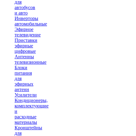
для
автобусов
и авто
Инверторы
автомобильные
Эфирное
телевидение
Приставки
эфирные
цифровые
Антенны
телевизионные
Блоки
питания
для
эфирных
антенн
Усилители
Кондиционеры,
комплектующие
и
расходные
материалы
Кронштейны
для