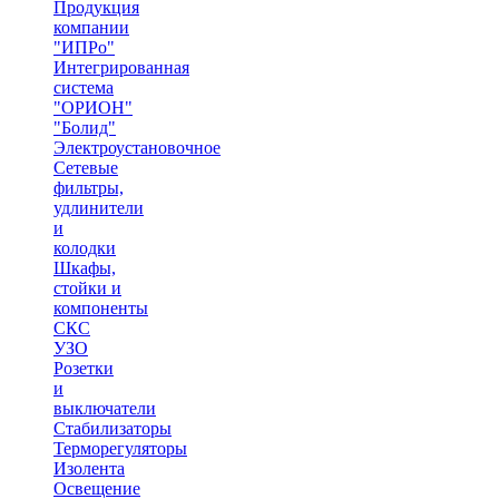
Продукция
компании
"ИПРо"
Интегрированная
система
"ОРИОН"
"Болид"
Электроустановочное
Сетевые
фильтры,
удлинители
и
колодки
Шкафы,
стойки и
компоненты
СКС
УЗО
Розетки
и
выключатели
Стабилизаторы
Терморегуляторы
Изолента
Освещение