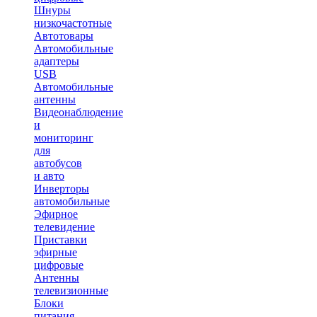
Шнуры
низкочастотные
Автотовары
Автомобильные
адаптеры
USB
Автомобильные
антенны
Видеонаблюдение
и
мониторинг
для
автобусов
и авто
Инверторы
автомобильные
Эфирное
телевидение
Приставки
эфирные
цифровые
Антенны
телевизионные
Блоки
питания