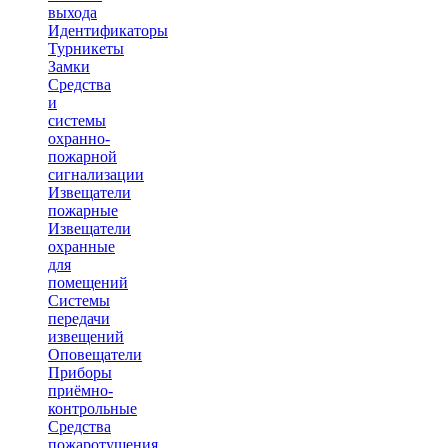
выхода
Идентификаторы
Турникеты
Замки
Средства
и
системы
охранно-
пожарной
сигнализации
Извещатели
пожарные
Извещатели
охранные
для
помещений
Системы
передачи
извещений
Оповещатели
Приборы
приёмно-
контрольные
Средства
пожаротушения