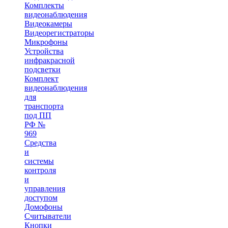
Комплекты
видеонаблюдения
Видеокамеры
Видеорегистраторы
Микрофоны
Устройства
инфракрасной
подсветки
Комплект
видеонаблюдения
для
транспорта
под ПП
РФ №
969
Средства
и
системы
контроля
и
управления
доступом
Домофоны
Считыватели
Кнопки