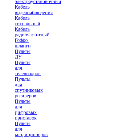
электроустановочный
Кабель
видеонаблюдения
Кабель
сигнальный
Кабель
радиочастотный
Гофро-
шланги
Пульты
ДУ
Пульты
для
телевизоров
Пульты
для
спутниковых
ресиверов
Пульты
для
цифровых
приставок
Пульты
для
кондиционеров