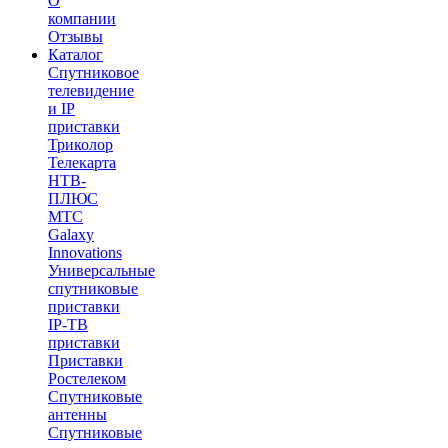
О
компании
Отзывы
Каталог
Спутниковое
телевидение
и IP
приставки
Триколор
Телекарта
НТВ-
ПЛЮС
МТС
Galaxy
Innovations
Универсальные
спутниковые
приставки
IP-ТВ
приставки
Приставки
Ростелеком
Спутниковые
антенны
Спутниковые