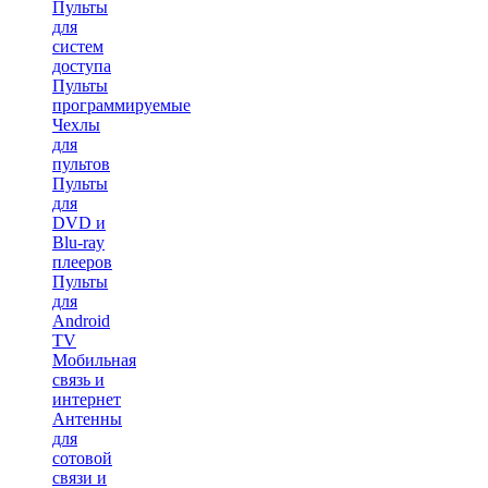
Пульты
для
систем
доступа
Пульты
программируемые
Чехлы
для
пультов
Пульты
для
DVD и
Blu-ray
плееров
Пульты
для
Android
TV
Мобильная
связь и
интернет
Антенны
для
сотовой
связи и