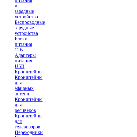
питания
и
зарядные
устройства
Беспроводные
зарядные
устройства
Блоки
питания
12В
Адаптеры
питания
USB
Кронштейны
Кронштейны
для
эфирных
антенн
Кронштейны
для
ресиверов
Кронштейны
для
телевизоров
Переходники