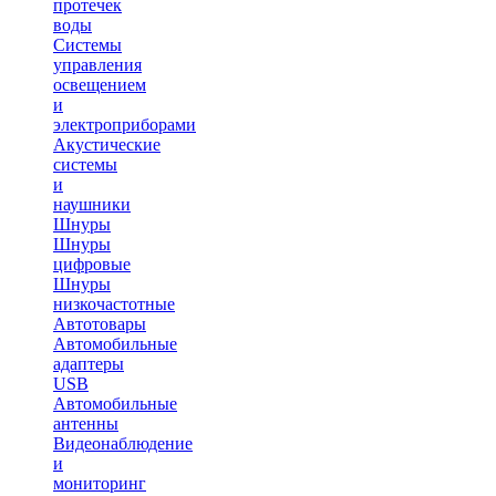
протечек
воды
Системы
управления
освещением
и
электроприборами
Акустические
системы
и
наушники
Шнуры
Шнуры
цифровые
Шнуры
низкочастотные
Автотовары
Автомобильные
адаптеры
USB
Автомобильные
антенны
Видеонаблюдение
и
мониторинг