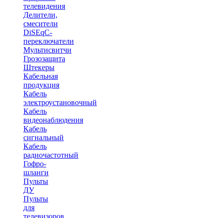
телевидения
Делители,
смесители
DiSEqC-
переключатели
Мультисвитчи
Грозозащита
Штекеры
Кабельная
продукция
Кабель
электроустановочный
Кабель
видеонаблюдения
Кабель
сигнальный
Кабель
радиочастотный
Гофро-
шланги
Пульты
ДУ
Пульты
для
телевизоров