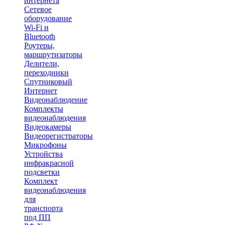
интернета
Сетевое
оборудование
Wi-Fi и
Bluetooth
Роутеры,
маршрутизаторы
Делители,
переходники
Спутниковый
Интернет
Видеонаблюдение
Комплекты
видеонаблюдения
Видеокамеры
Видеорегистраторы
Микрофоны
Устройства
инфракрасной
подсветки
Комплект
видеонаблюдения
для
транспорта
под ПП