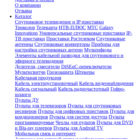
О компании
Отзывы
Каталог
Спутниковое телевидение и IP приставки
Триколор
Телекарта
НТВ-ПЛЮС
МТС
Galaxy
Innovations
Универсальные спутниковые приставки
IP-
ТВ приставки
Приставки Ростелеком
Спутниковые
антенны
Спутниковые конверторы
Приборы для
настройки спутниковых антенн
Мультифиды
Элементы кабельной разводки для спутникового и
эфирного телевидения
Делители, смесители
DiSEqC-переключатели
Мультисвитчи
Грозозащита
Штекеры
Кабельная продукция
Кабель электроустановочный
Кабель видеонаблюдения
Кабель сигнальный
Кабель радиочастотный
Гофро-
шланги
Пульты ДУ
Пульты для телевизоров
Пульты для спутниковых
ресиверов
Пульты для цифровых приставок
Пульты для
кондиционеров
Пульты для систем доступа
Пульты
программируемые
Чехлы для пультов
Пульты для DVD
и Blu-ray плееров
Пульты для Android TV
Мобильная связь и интернет