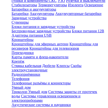
стойки и компоненты СКС
УЗО
Розетки и выключатели
Стабилизаторы
Терморегуляторы
Изолента
Освещение
Батарейки и аккумуляторы
Батарейки
Аккумуляторы
Аккумуляторные батарейки
Зарядные устройства
Сувениры
Блоки питания и зарядные устройства
Беспроводные зарядные устройства
Блоки питания 12В
Адаптеры питания USB
Кронштейны
Кронштейны для эфирных антенн
Кронштейны для
ресиверов
Кронштейны для телевизоров
Переходники
Карты памяти и флеш-накопители
Крепёж
Стяжка кабельная
Дюбели
Клипсы
Скобы
электроустановочные
Радиоприёмники
Телефония
Телефонные разъёмы и коннекторы
Умный дом
Триколор Умный дом
Системы защиты от протечек
воды
Системы управления освещением и
электроприборами
Акустические системы и наушники