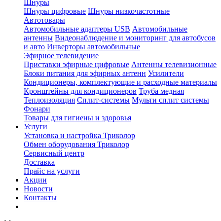
Шнуры
Шнуры цифровые
Шнуры низкочастотные
Автотовары
Автомобильные адаптеры USB
Автомобильные
антенны
Видеонаблюдение и мониторинг для автобусов
и авто
Инверторы автомобильные
Эфирное телевидение
Приставки эфирные цифровые
Антенны телевизионные
Блоки питания для эфирных антенн
Усилители
Кондиционеры, комплектующие и расходные материалы
Кронштейны для кондиционеров
Труба медная
Теплоизоляция
Сплит-системы
Мульти сплит системы
Фонари
Товары для гигиены и здоровья
Услуги
Установка и настройка Триколор
Обмен оборудования Триколор
Сервисный центр
Доставка
Прайс на услуги
Акции
Новости
Контакты