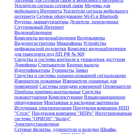
Антенны для сотовой связи и мобильного интернета
Усилители сигнала сотовой связи
Модемы для
мобильного Интернета
Усилители сигнала мобильного
интернета
Сетевое оборудование Wi-Fi и Bluetooth
Роутеры, маршрутизаторы
Делители, переходники
Спутниковый Интернет
Видеонаблюдение
Комплекты видеонаблюдения
Видеокамеры
Видеорегистраторы
Микрофоны
Устройства
инфракрасной подсветки
Комплект видеонаблюдения
для транспорта под ПП РФ № 969
Средства и системы контроля и управления доступом
Домофоны
Считыватели
Кнопки выхода
Идентификаторы
Турникеты
Замки
Средства и системы охранно-пожарной сигнализации
Извещатели пожарные
Извещатели охранные для
помещений
Системы передачи извещений
Оповещатели
Приборы приёмно-контрольные
Средства
пожаротушения
Комплектующие
Взрывозащищенное
оборудование
Монтажные и расходные материалы
Источники электропитания
Продукция компании НПП
"Стелс"
Продукция компании "ИПРо"
Интегрированная
система "ОРИОН" "Болид"
Электроустановочное
Сетевые фильтры, удлинители и колодки
Шкафы,