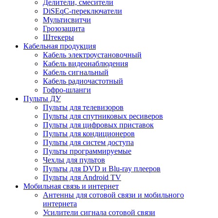
Делители, смесители
DiSEqC-переключатели
Мультисвитчи
Грозозащита
Штекеры
Кабельная продукция
Кабель электроустановочный
Кабель видеонаблюдения
Кабель сигнальный
Кабель радиочастотный
Гофро-шланги
Пульты ДУ
Пульты для телевизоров
Пульты для спутниковых ресиверов
Пульты для цифровых приставок
Пульты для кондиционеров
Пульты для систем доступа
Пульты программируемые
Чехлы для пультов
Пульты для DVD и Blu-ray плееров
Пульты для Android TV
Мобильная связь и интернет
Антенны для сотовой связи и мобильного
интернета
Усилители сигнала сотовой связи