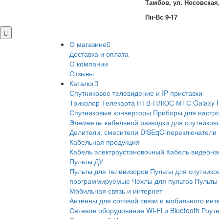
Тамбов, ул. Носовская,
Пн-Вс 9-17
О магазине
Доставка и оплата
О компании
Отзывы
Каталог
Спутниковое телевидение и IP приставки
Триколор
Телекарта
НТВ-ПЛЮС
МТС
Galaxy 
Спутниковые конверторы
Приборы для настро
Элементы кабельной разводки для спутников
Делители, смесители
DiSEqC-переключатели
Кабельная продукция
Кабель электроустановочный
Кабель видеон
Пульты ДУ
Пульты для телевизоров
Пульты для спутнико
программируемые
Чехлы для пультов
Пульты 
Мобильная связь и интернет
Антенны для сотовой связи и мобильного инт
Сетевое оборудование Wi-Fi и Bluetooth
Роут