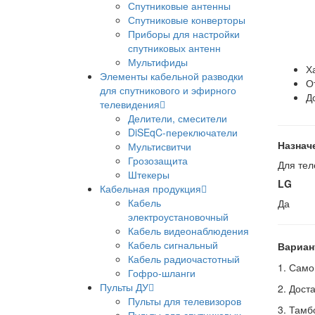
Спутниковые антенны
Спутниковые конверторы
Приборы для настройки
спутниковых антенн
Мультифиды
Х
Элементы кабельной разводки
О
для спутникового и эфирного
Д
телевидения
Делители, смесители
DiSEqC-переключатели
Назнач
Мультисвитчи
Грозозащита
Для тел
Штекеры
LG
Кабельная продукция
Кабель
Да
электроустановочный
Кабель видеонаблюдения
Кабель сигнальный
Вариан
Кабель радиочастотный
1. Само
Гофро-шланги
Пульты ДУ
2. Дост
Пульты для телевизоров
3. Тамб