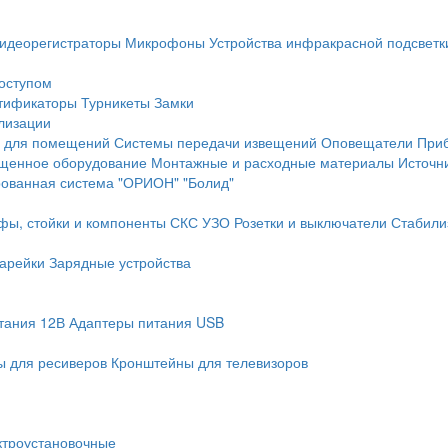
идеорегистраторы
Микрофоны
Устройства инфракрасной подсветк
доступом
тификаторы
Турникеты
Замки
лизации
 для помещений
Системы передачи извещений
Оповещатели
При
щенное оборудование
Монтажные и расходные материалы
Источн
рованная система "ОРИОН" "Болид"
фы, стойки и компоненты СКС
УЗО
Розетки и выключатели
Стабили
арейки
Зарядные устройства
тания 12В
Адаптеры питания USB
 для ресиверов
Кронштейны для телевизоров
ктроустановочные