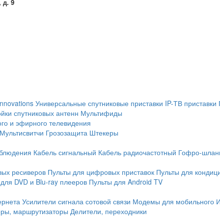
 д. 9
Innovations
Универсальные спутниковые приставки
IP-ТВ приставки
йки спутниковых антенн
Мультифиды
ого и эфирного телевидения
Мультисвитчи
Грозозащита
Штекеры
аблюдения
Кабель сигнальный
Кабель радиочастотный
Гофро-шлан
вых ресиверов
Пульты для цифровых приставок
Пульты для кондиц
для DVD и Blu-ray плееров
Пульты для Android TV
ернета
Усилители сигнала сотовой связи
Модемы для мобильного 
еры, маршрутизаторы
Делители, переходники