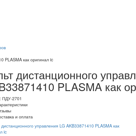
ров
0 PLASMA как оригинал ic
льт дистанционного управ
B33871410 PLASMA как ори
:
ПДУ-2701
арактеристики
тзывы
оставка и оплата