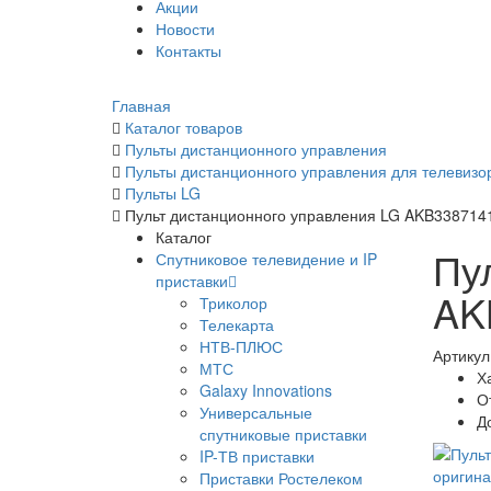
Акции
Новости
Контакты
Главная
Каталог товаров
Пульты дистанционного управления
Пульты дистанционного управления для телевизо
Пульты LG
Пульт дистанционного управления LG AKB3387141
Каталог
Пу
Спутниковое телевидение и IP
приставки
AK
Триколор
Телекарта
НТВ-ПЛЮС
Артикул
МТС
Х
Galaxy Innovations
О
Универсальные
Д
спутниковые приставки
IP-ТВ приставки
Приставки Ростелеком