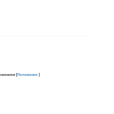
ожением [
Положение
]