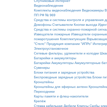
Спутниковый Интернет
Видеонаблюдение
Комплекты видеонаблюдения
Видеокамеры
В
ПП РФ № 969
Средства и системы контроля и управления 
Домофоны
Считыватели
Кнопки выхода
Иден
Средства и системы охранно-пожарной сигна
Извещатели пожарные
Извещатели охранные
пожаротушения
Комплектующие
Взрывозащи
"Стелс"
Продукция компании "ИПРо"
Интегри
Электроустановочное
Сетевые фильтры, удлинители и колодки
Шка
Батарейки и аккумуляторы
Батарейки
Аккумуляторы
Аккумуляторные бат
Сувениры
Блоки питания и зарядные устройства
Беспроводные зарядные устройства
Блоки пи
Кронштейны
Кронштейны для эфирных антенн
Кронштейны
Переходники
Карты памяти и флеш-накопители
Крепёж
Стяжка кабельная
Дюбели
Клипсы
Скобы эле