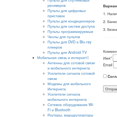
Пульты для спутниковых
ресиверов
Вариан
Пульты для цифровых
1. Нал
приставок
Пульты для кондиционеров
2. Банк
Пульты для систем доступа
3. Безн
Пульты программируемые
Чехлы для пультов
Пульты для DVD и Blu-ray
плееров
Коммен
Пульты для Android TV
Мобильная связь и интернет
Имя
*
Антенны для сотовой связи
Email
и мобильного интернета
Усилители сигнала сотовой
Cогла
связи
Модемы для мобильного
Интернета
Усилители сигнала
мобильного интернета
Сетевое оборудование Wi-
Fi и Bluetooth
Роутеры, маршрутизаторы