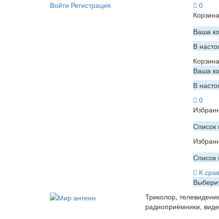
Войти
Регистрация
0
Корзин
Ваша ко
В насто
Корзин
Ваша ко
В насто
0
Избран
Список 
Избран
Список 
К сра
Выберит
Триколор, телевидени
радиоприёмники, вид