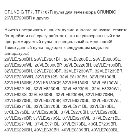
GRUNDIG TP7, TP7187R пульт для телевизора GRUNDIG
26VLE7200BR и других
Ничего настраивать в нашем пульте-аналоге не нужно, ставите
батарейки и всё сразу работает, это не универсальный или
программируемый пульт, а специальный заменяющий!
Также данный пульт подходит к следующим моделям
аппаратуры:
26VLE7200BH, 26VLE7201BH, 26VLE8200BL, 26VLE8200SL,
26VLE8200WL, 26VLE8300BP, 32VLE6220BH, 32VLE7139BR,
32VLE7230BH, 32VLE7230BR, 32VLE7230WR, 32VLE7239BR,
32VLE7239WR, 32VLE812S, 32VLE8130BH, 32VLE8130BL,
32VLE8130BP, 32VLE8130CP, 32VLE8130SL, 32VLE8130WL,
32VLE8221BL, 32VLE8230BL, 32VLE8230SL, 32VLE8230WL,
32VLE823S, 32VLE830BL, 32VLE9230BH, 32VLE9270BH,
32VLE9270BL, 32VLE9270BP, 32VLE9270SL, 32VLE9270WL,
32VLE9271BL, 32VLE9370BL, 32VLE971BL, 32VLE973BL,
37CLE975BL, 37VLE9230BL, 37VLE9270BH, 37VLE9270BL,
37VLE9270BP, 37VLE9270SL, 37VLE9270WL, 37VLE9271BL,
37VLE9271WL, 37VLE971BL, 37VLE973BL, 40CLE7239BR,
40VLE6220BH, 40VLE630BH, 40VLE6339BR, 40VLE7003BL,