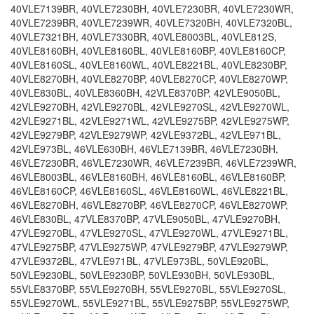
40VLE7139BR, 40VLE7230BH, 40VLE7230BR, 40VLE7230WR,
40VLE7239BR, 40VLE7239WR, 40VLE7320BH, 40VLE7320BL,
40VLE7321BH, 40VLE7330BR, 40VLE8003BL, 40VLE812S,
40VLE8160BH, 40VLE8160BL, 40VLE8160BP, 40VLE8160CP,
40VLE8160SL, 40VLE8160WL, 40VLE8221BL, 40VLE8230BP,
40VLE8270BH, 40VLE8270BP, 40VLE8270CP, 40VLE8270WP,
40VLE830BL, 40VLE8360BH, 42VLE8370BP, 42VLE9050BL,
42VLE9270BH, 42VLE9270BL, 42VLE9270SL, 42VLE9270WL,
42VLE9271BL, 42VLE9271WL, 42VLE9275BP, 42VLE9275WP,
42VLE9279BP, 42VLE9279WP, 42VLE9372BL, 42VLE971BL,
42VLE973BL, 46VLE630BH, 46VLE7139BR, 46VLE7230BH,
46VLE7230BR, 46VLE7230WR, 46VLE7239BR, 46VLE7239WR,
46VLE8003BL, 46VLE8160BH, 46VLE8160BL, 46VLE8160BP,
46VLE8160CP, 46VLE8160SL, 46VLE8160WL, 46VLE8221BL,
46VLE8270BH, 46VLE8270BP, 46VLE8270CP, 46VLE8270WP,
46VLE830BL, 47VLE8370BP, 47VLE9050BL, 47VLE9270BH,
47VLE9270BL, 47VLE9270SL, 47VLE9270WL, 47VLE9271BL,
47VLE9275BP, 47VLE9275WP, 47VLE9279BP, 47VLE9279WP,
47VLE9372BL, 47VLE971BL, 47VLE973BL, 50VLE920BL,
50VLE9230BL, 50VLE9230BP, 50VLE930BH, 50VLE930BL,
55VLE8370BP, 55VLE9270BH, 55VLE9270BL, 55VLE9270SL,
55VLE9270WL, 55VLE9271BL, 55VLE9275BP, 55VLE9275WP,