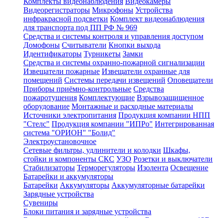
Комплекты видеонаблюдения
Видеокамеры
Видеорегистраторы
Микрофоны
Устройства
инфракрасной подсветки
Комплект видеонаблюдения
для транспорта под ПП РФ № 969
Средства и системы контроля и управления доступом
Домофоны
Считыватели
Кнопки выхода
Идентификаторы
Турникеты
Замки
Средства и системы охранно-пожарной сигнализации
Извещатели пожарные
Извещатели охранные для
помещений
Системы передачи извещений
Оповещатели
Приборы приёмно-контрольные
Средства
пожаротушения
Комплектующие
Взрывозащищенное
оборудование
Монтажные и расходные материалы
Источники электропитания
Продукция компании НПП
"Стелс"
Продукция компании "ИПРо"
Интегрированная
система "ОРИОН" "Болид"
Электроустановочное
Сетевые фильтры, удлинители и колодки
Шкафы,
стойки и компоненты СКС
УЗО
Розетки и выключатели
Стабилизаторы
Терморегуляторы
Изолента
Освещение
Батарейки и аккумуляторы
Батарейки
Аккумуляторы
Аккумуляторные батарейки
Зарядные устройства
Сувениры
Блоки питания и зарядные устройства