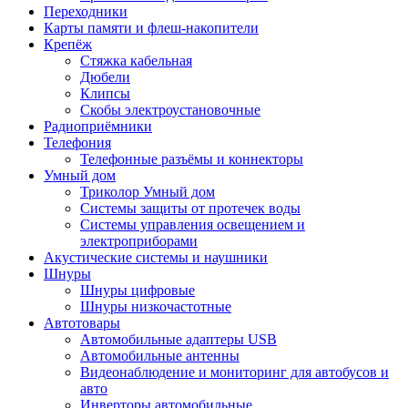
Переходники
Карты памяти и флеш-накопители
Крепёж
Стяжка кабельная
Дюбели
Клипсы
Скобы электроустановочные
Радиоприёмники
Телефония
Телефонные разъёмы и коннекторы
Умный дом
Триколор Умный дом
Системы защиты от протечек воды
Системы управления освещением и
электроприборами
Акустические системы и наушники
Шнуры
Шнуры цифровые
Шнуры низкочастотные
Автотовары
Автомобильные адаптеры USB
Автомобильные антенны
Видеонаблюдение и мониторинг для автобусов и
авто
Инверторы автомобильные