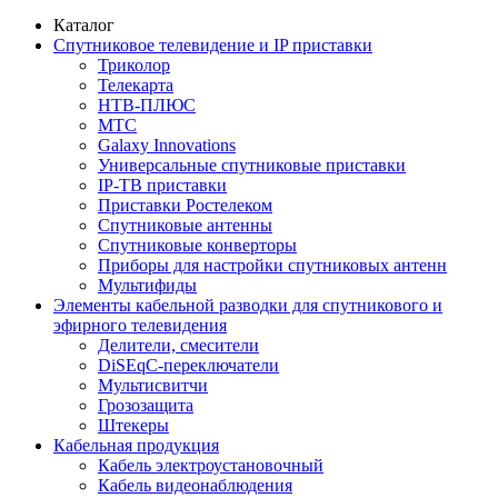
Каталог
Спутниковое телевидение и IP приставки
Триколор
Телекарта
НТВ-ПЛЮС
МТС
Galaxy Innovations
Универсальные спутниковые приставки
IP-ТВ приставки
Приставки Ростелеком
Спутниковые антенны
Спутниковые конверторы
Приборы для настройки спутниковых антенн
Мультифиды
Элементы кабельной разводки для спутникового и
эфирного телевидения
Делители, смесители
DiSEqC-переключатели
Мультисвитчи
Грозозащита
Штекеры
Кабельная продукция
Кабель электроустановочный
Кабель видеонаблюдения