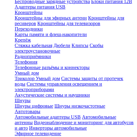
Беспроводные зарядные устройства
Блоки питания 12В
Адаптеры питания USB
Кронштейны
Кронштейны для эфирных антенн
Кронштейны для
ресиверов
Кронштейны для телевизоров
Переходники
Карты памяти и флеш-накопители
Крепёж
Стяжка кабельная
Дюбели
Клипсы
Скобы
электроустановочные
Радиоприёмники
Телефония
Телефонные разъёмы и коннекторы
Умный дом
Триколор Умный дом
Системы защиты от протечек
воды
Системы управления освещением и
электроприборами
Акустические системы и наушники
Шнуры
Шнуры цифровые
Шнуры низкочастотные
Автотовары
Автомобильные адаптеры USB
Автомобильные
антенны
Видеонаблюдение и мониторинг для автобусов
и авто
Инверторы автомобильные
Эфирное телевидение