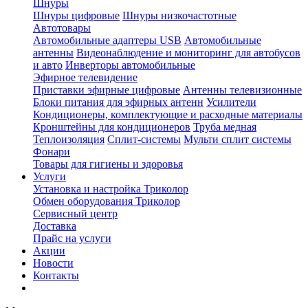
Шнуры
Шнуры цифровые
Шнуры низкочастотные
Автотовары
Автомобильные адаптеры USB
Автомобильные
антенны
Видеонаблюдение и мониторинг для автобусов
и авто
Инверторы автомобильные
Эфирное телевидение
Приставки эфирные цифровые
Антенны телевизионные
Блоки питания для эфирных антенн
Усилители
Кондиционеры, комплектующие и расходные материалы
Кронштейны для кондиционеров
Труба медная
Теплоизоляция
Сплит-системы
Мульти сплит системы
Фонари
Товары для гигиены и здоровья
Услуги
Установка и настройка Триколор
Обмен оборудования Триколор
Сервисный центр
Доставка
Прайс на услуги
Акции
Новости
Контакты