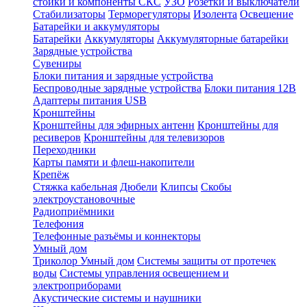
стойки и компоненты СКС
УЗО
Розетки и выключатели
Стабилизаторы
Терморегуляторы
Изолента
Освещение
Батарейки и аккумуляторы
Батарейки
Аккумуляторы
Аккумуляторные батарейки
Зарядные устройства
Сувениры
Блоки питания и зарядные устройства
Беспроводные зарядные устройства
Блоки питания 12В
Адаптеры питания USB
Кронштейны
Кронштейны для эфирных антенн
Кронштейны для
ресиверов
Кронштейны для телевизоров
Переходники
Карты памяти и флеш-накопители
Крепёж
Стяжка кабельная
Дюбели
Клипсы
Скобы
электроустановочные
Радиоприёмники
Телефония
Телефонные разъёмы и коннекторы
Умный дом
Триколор Умный дом
Системы защиты от протечек
воды
Системы управления освещением и
электроприборами
Акустические системы и наушники