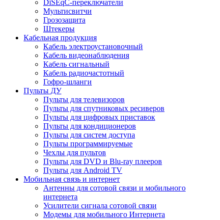
DiSEqC-переключатели
Мультисвитчи
Грозозащита
Штекеры
Кабельная продукция
Кабель электроустановочный
Кабель видеонаблюдения
Кабель сигнальный
Кабель радиочастотный
Гофро-шланги
Пульты ДУ
Пульты для телевизоров
Пульты для спутниковых ресиверов
Пульты для цифровых приставок
Пульты для кондиционеров
Пульты для систем доступа
Пульты программируемые
Чехлы для пультов
Пульты для DVD и Blu-ray плееров
Пульты для Android TV
Мобильная связь и интернет
Антенны для сотовой связи и мобильного
интернета
Усилители сигнала сотовой связи
Модемы для мобильного Интернета