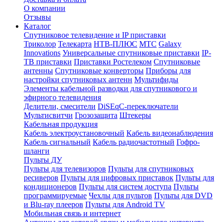
О компании
Отзывы
Каталог
Спутниковое телевидение и IP приставки
Триколор
Телекарта
НТВ-ПЛЮС
МТС
Galaxy
Innovations
Универсальные спутниковые приставки
IP-
ТВ приставки
Приставки Ростелеком
Спутниковые
антенны
Спутниковые конверторы
Приборы для
настройки спутниковых антенн
Мультифиды
Элементы кабельной разводки для спутникового и
эфирного телевидения
Делители, смесители
DiSEqC-переключатели
Мультисвитчи
Грозозащита
Штекеры
Кабельная продукция
Кабель электроустановочный
Кабель видеонаблюдения
Кабель сигнальный
Кабель радиочастотный
Гофро-
шланги
Пульты ДУ
Пульты для телевизоров
Пульты для спутниковых
ресиверов
Пульты для цифровых приставок
Пульты для
кондиционеров
Пульты для систем доступа
Пульты
программируемые
Чехлы для пультов
Пульты для DVD
и Blu-ray плееров
Пульты для Android TV
Мобильная связь и интернет