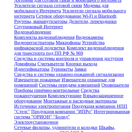
Антенны для сотовой связи и мобильного интернета
Усилители сигнала сотовой связи
Модемы для
мобильного Интернета
Усилители сигнала мобильного
интернета
Сетевое оборудование Wi-Fi и Bluetooth
Роутеры, маршрутизаторы
Делители, переходники
Спутниковый Интернет
Видеонаблюдение
Комплекты видеонаблюдения
Видеокамеры
Видеорегистраторы
Микрофоны
Устройства
инфракрасной подсветки
Комплект видеонаблюдения
для транспорта под ПП РФ № 969
Средства и системы контроля и управления доступом
Домофоны
Считыватели
Кнопки выхода
Идентификаторы
Турникеты
Замки
Средства и системы охранно-пожарной сигнализации
Извещатели пожарные
Извещатели охранные для
помещений
Системы передачи извещений
Оповещатели
Приборы приёмно-контрольные
Средства
пожаротушения
Комплектующие
Взрывозащищенное
оборудование
Монтажные и расходные материалы
Источники электропитания
Продукция компании НПП
"Стелс"
Продукция компании "ИПРо"
Интегрированная
система "ОРИОН" "Болид"
Электроустановочное
Сетевые фильтры, удлинители и колодки
Шкафы,