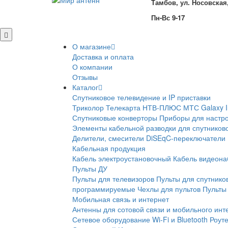
Тамбов, ул. Носовская,
Пн-Вс 9-17
О магазине
Доставка и оплата
О компании
Отзывы
Каталог
Спутниковое телевидение и IP приставки
Триколор
Телекарта
НТВ-ПЛЮС
МТС
Galaxy 
Спутниковые конверторы
Приборы для настро
Элементы кабельной разводки для спутников
Делители, смесители
DiSEqC-переключатели
Кабельная продукция
Кабель электроустановочный
Кабель видеон
Пульты ДУ
Пульты для телевизоров
Пульты для спутнико
программируемые
Чехлы для пультов
Пульты 
Мобильная связь и интернет
Антенны для сотовой связи и мобильного инт
Сетевое оборудование Wi-Fi и Bluetooth
Роут