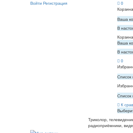
Войти
Регистрация
0
Корзин
Ваша ко
В насто
Корзин
Ваша ко
В насто
0
Избран
Список 
Избран
Список 
К сра
Выберит
Триколор, телевидени
радиоприёмники, вид