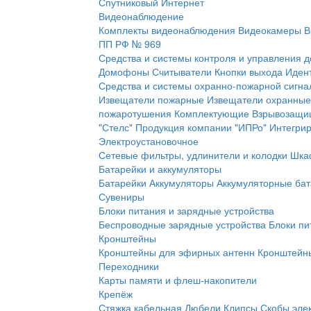
Спутниковый Интернет
Видеонаблюдение
Комплекты видеонаблюдения
Видеокамеры
В
ПП РФ № 969
Средства и системы контроля и управления 
Домофоны
Считыватели
Кнопки выхода
Иден
Средства и системы охранно-пожарной сигна
Извещатели пожарные
Извещатели охранные
пожаротушения
Комплектующие
Взрывозащи
"Стелс"
Продукция компании "ИПРо"
Интегри
Электроустановочное
Сетевые фильтры, удлинители и колодки
Шка
Батарейки и аккумуляторы
Батарейки
Аккумуляторы
Аккумуляторные бат
Сувениры
Блоки питания и зарядные устройства
Беспроводные зарядные устройства
Блоки пи
Кронштейны
Кронштейны для эфирных антенн
Кронштейны
Переходники
Карты памяти и флеш-накопители
Крепёж
Стяжка кабельная
Дюбели
Клипсы
Скобы эле