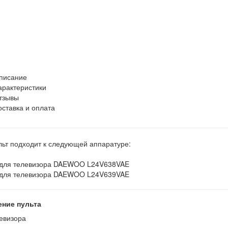
писание
арактеристики
тзывы
оставка и оплата
льт подходит к следующей аппаратуре:
 для телевизора DAEWOO L24V638VAE
 для телевизора DAEWOO L24V639VAE
ение пульта
евизора