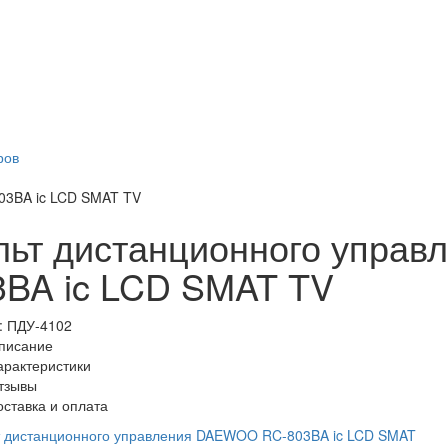
ров
03BA ic LCD SMAT TV
льт дистанционного упра
3BA ic LCD SMAT TV
:
ПДУ-4102
писание
арактеристики
тзывы
оставка и оплата