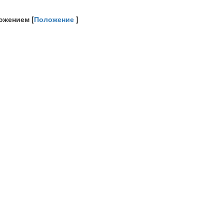
ожением [
Положение
]