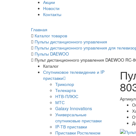
Акции
Новости
Контакты
Главная
Каталог товаров
Пульты дистанционного управления
Пульты дистанционного управления для телевизо
Пульты DAEWOO
Пульт дистанционного управления DAEWOO RC-8
Каталог
Пу
Спутниковое телевидение и IP
приставки
80
Триколор
Телекарта
НТВ-ПЛЮС
Артикул
МТС
О
Galaxy Innovations
Х
Универсальные
О
спутниковые приставки
Д
IP-ТВ приставки
Приставки Ростелеком