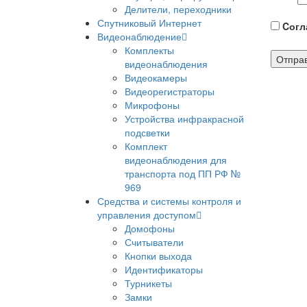
Делители, переходники
Спутниковый Интернет
Cогла
Видеонаблюдение
Комплекты
видеонаблюдения
Видеокамеры
Видеорегистраторы
Микрофоны
Устройства инфракрасной
подсветки
Комплект
видеонаблюдения для
транспорта под ПП РФ №
969
Средства и системы контроля и
управления доступом
Домофоны
Считыватели
Кнопки выхода
Идентификаторы
Турникеты
Замки