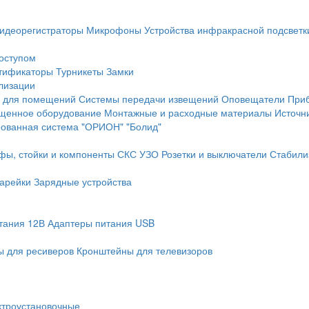
идеорегистраторы
Микрофоны
Устройства инфракрасной подсветк
доступом
тификаторы
Турникеты
Замки
лизации
 для помещений
Системы передачи извещений
Оповещатели
При
щенное оборудование
Монтажные и расходные материалы
Источн
рованная система "ОРИОН" "Болид"
фы, стойки и компоненты СКС
УЗО
Розетки и выключатели
Стабили
арейки
Зарядные устройства
тания 12В
Адаптеры питания USB
 для ресиверов
Кронштейны для телевизоров
ктроустановочные