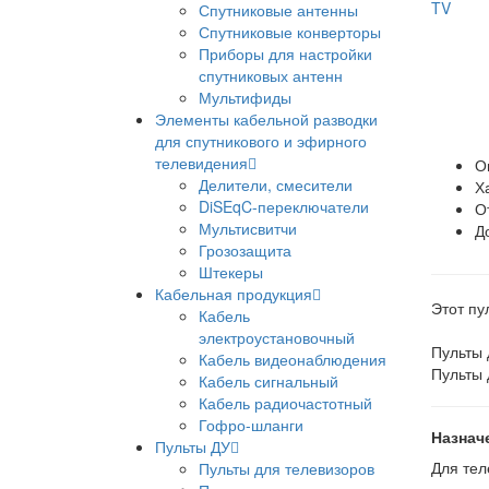
Спутниковые антенны
Спутниковые конверторы
Приборы для настройки
спутниковых антенн
Мультифиды
Элементы кабельной разводки
для спутникового и эфирного
телевидения
О
Делители, смесители
Х
DiSEqC-переключатели
О
Мультисвитчи
Д
Грозозащита
Штекеры
Кабельная продукция
Этот пу
Кабель
электроустановочный
Пульты
Кабель видеонаблюдения
Пульты
Кабель сигнальный
Кабель радиочастотный
Гофро-шланги
Назнач
Пульты ДУ
Для тел
Пульты для телевизоров