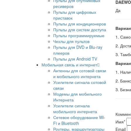
Пульты для спутниковых
DAEWO
ресиверов
Да
Пульты для цифровых
приставок
Пульты для кондиционеров
Вариан
Пульты для систем доступа
Пульты программируемые
1. Само
Чехлы для пультов
2. Дост
Пульты для DVD и Blu-ray
плееров
3. Тамб
Пульты для Android TV
Вариан
Мобильная связь и интернет
Антенны для сотовой связи
1. Нал
и мобильного интернета
2. Банк
Усилители сигнала сотовой
связи
3. Безн
Модемы для мобильного
Интернета
Усилители сигнала
мобильного интернета
Коммен
Сетевое оборудование Wi-
Имя
*
Fi и Bluetooth
Роутеры, маршрутизаторы
Email