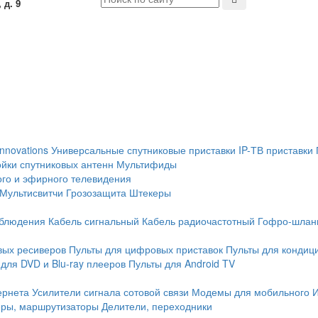
 д. 9
Innovations
Универсальные спутниковые приставки
IP-ТВ приставки
йки спутниковых антенн
Мультифиды
ого и эфирного телевидения
Мультисвитчи
Грозозащита
Штекеры
аблюдения
Кабель сигнальный
Кабель радиочастотный
Гофро-шлан
вых ресиверов
Пульты для цифровых приставок
Пульты для кондиц
для DVD и Blu-ray плееров
Пульты для Android TV
ернета
Усилители сигнала сотовой связи
Модемы для мобильного 
еры, маршрутизаторы
Делители, переходники