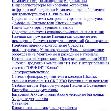
Комплекты видеонаблюдения
Видеокамеры
Видеорегистраторы
Микрофоны
Устройства
инфракрасной подсветки
Комплект видеонаблюдения
для транспорта под ПП РФ № 969
Средства и системы контроля и управления доступом
Домофоны
Считыватели
Кнопки выхода
Идентификаторы
Турникеты
Замки
Средства и системы охранно-пожарной сигнализации
Извещатели пожарные
Извещатели охранные для
помещений
Системы передачи извещений
Оповещатели
Приборы приёмно-контрольные
Средства
пожаротушения
Комплектующие
Взрывозащищенное
оборудование
Монтажные и расходные материалы
Источники электропитания
Продукция компании НПП
"Стелс"
Продукция компании "ИПРо"
Интегрированная
система "ОРИОН" "Болид"
Электроустановочное
Сетевые фильтры, удлинители и колодки
Шкафы,
стойки и компоненты СКС
УЗО
Розетки и выключатели
Стабилизаторы
Терморегуляторы
Изолента
Освещение
Батарейки и аккумуляторы
Батарейки
Аккумуляторы
Аккумуляторные батарейки
Зарядные устройства
Сувениры
Блоки питания и зарядные устройства