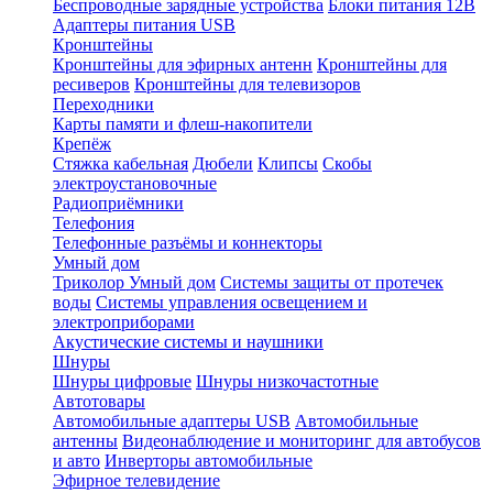
Беспроводные зарядные устройства
Блоки питания 12В
Адаптеры питания USB
Кронштейны
Кронштейны для эфирных антенн
Кронштейны для
ресиверов
Кронштейны для телевизоров
Переходники
Карты памяти и флеш-накопители
Крепёж
Стяжка кабельная
Дюбели
Клипсы
Скобы
электроустановочные
Радиоприёмники
Телефония
Телефонные разъёмы и коннекторы
Умный дом
Триколор Умный дом
Системы защиты от протечек
воды
Системы управления освещением и
электроприборами
Акустические системы и наушники
Шнуры
Шнуры цифровые
Шнуры низкочастотные
Автотовары
Автомобильные адаптеры USB
Автомобильные
антенны
Видеонаблюдение и мониторинг для автобусов
и авто
Инверторы автомобильные
Эфирное телевидение