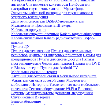
ТВ приставки
Приставки Ростелеком
Спутниковые
антенны
Спутниковые конверторы
Приборы для
настройки спутниковых антенн
Мультифиды
Элементы кабельной разводки для спутникового и
эфирного телевидения
Делители, смесители
DiSEqC-переключатели
Мультисвитчи
Грозозащита
Штекеры
Кабельная продукция
Кабель электроустановочный
Кабель видеонаблюдения
Кабель сигнальный
Кабель радиочастотный
Гофро-
шланги
Пульты ДУ
Пульты для телевизоров
Пульты для спутниковых
ресиверов
Пульты для цифровых приставок
Пульты для
кондиционеров
Пульты для систем доступа
Пульты
программируемые
Чехлы для пультов
Пульты для DVD
и Blu-ray плееров
Пульты для Android TV
Мобильная связь и интернет
Антенны для сотовой связи и мобильного интернета
Усилители сигнала сотовой связи
Модемы для
мобильного Интернета
Усилители сигнала мобильного
интернета
Сетевое оборудование Wi-Fi и Bluetooth
Роутеры, маршрутизаторы
Делители, переходники
Спутниковый Интернет
Видеонаблюдение