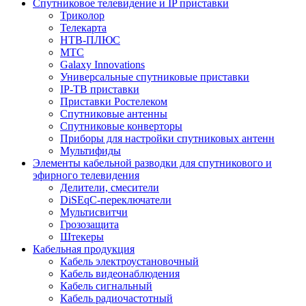
Спутниковое телевидение и IP приставки
Триколор
Телекарта
НТВ-ПЛЮС
МТС
Galaxy Innovations
Универсальные спутниковые приставки
IP-ТВ приставки
Приставки Ростелеком
Спутниковые антенны
Спутниковые конверторы
Приборы для настройки спутниковых антенн
Мультифиды
Элементы кабельной разводки для спутникового и
эфирного телевидения
Делители, смесители
DiSEqC-переключатели
Мультисвитчи
Грозозащита
Штекеры
Кабельная продукция
Кабель электроустановочный
Кабель видеонаблюдения
Кабель сигнальный
Кабель радиочастотный