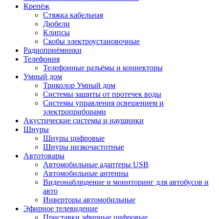
Крепёж
Стяжка кабельная
Дюбели
Клипсы
Скобы электроустановочные
Радиоприёмники
Телефония
Телефонные разъёмы и коннекторы
Умный дом
Триколор Умный дом
Системы защиты от протечек воды
Системы управления освещением и
электроприборами
Акустические системы и наушники
Шнуры
Шнуры цифровые
Шнуры низкочастотные
Автотовары
Автомобильные адаптеры USB
Автомобильные антенны
Видеонаблюдение и мониторинг для автобусов и
авто
Инверторы автомобильные
Эфирное телевидение
Приставки эфирные цифровые