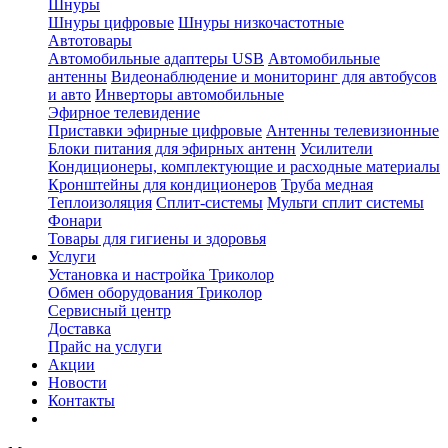
Шнуры
Шнуры цифровые
Шнуры низкочастотные
Автотовары
Автомобильные адаптеры USB
Автомобильные
антенны
Видеонаблюдение и мониторинг для автобусов
и авто
Инверторы автомобильные
Эфирное телевидение
Приставки эфирные цифровые
Антенны телевизионные
Блоки питания для эфирных антенн
Усилители
Кондиционеры, комплектующие и расходные материалы
Кронштейны для кондиционеров
Труба медная
Теплоизоляция
Сплит-системы
Мульти сплит системы
Фонари
Товары для гигиены и здоровья
Услуги
Установка и настройка Триколор
Обмен оборудования Триколор
Сервисный центр
Доставка
Прайс на услуги
Акции
Новости
Контакты