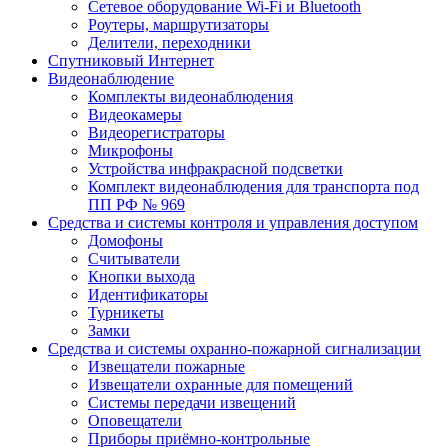
Сетевое оборудование Wi-Fi и Bluetooth
Роутеры, маршрутизаторы
Делители, переходники
Спутниковый Интернет
Видеонаблюдение
Комплекты видеонаблюдения
Видеокамеры
Видеорегистраторы
Микрофоны
Устройства инфракрасной подсветки
Комплект видеонаблюдения для транспорта под
ПП РФ № 969
Средства и системы контроля и управления доступом
Домофоны
Считыватели
Кнопки выхода
Идентификаторы
Турникеты
Замки
Средства и системы охранно-пожарной сигнализации
Извещатели пожарные
Извещатели охранные для помещений
Системы передачи извещений
Оповещатели
Приборы приёмно-контрольные