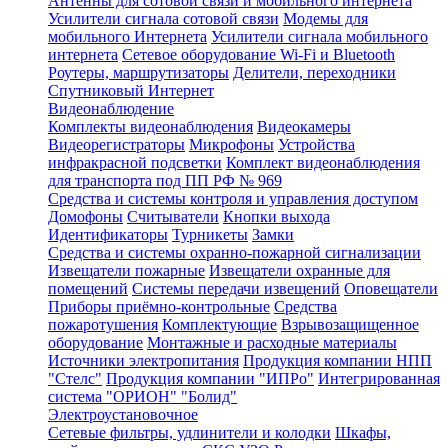
Антенны для сотовой связи и мобильного интернета
Усилители сигнала сотовой связи
Модемы для
мобильного Интернета
Усилители сигнала мобильного
интернета
Сетевое оборудование Wi-Fi и Bluetooth
Роутеры, маршрутизаторы
Делители, переходники
Спутниковый Интернет
Видеонаблюдение
Комплекты видеонаблюдения
Видеокамеры
Видеорегистраторы
Микрофоны
Устройства
инфракрасной подсветки
Комплект видеонаблюдения
для транспорта под ПП РФ № 969
Средства и системы контроля и управления доступом
Домофоны
Считыватели
Кнопки выхода
Идентификаторы
Турникеты
Замки
Средства и системы охранно-пожарной сигнализации
Извещатели пожарные
Извещатели охранные для
помещений
Системы передачи извещений
Оповещатели
Приборы приёмно-контрольные
Средства
пожаротушения
Комплектующие
Взрывозащищенное
оборудование
Монтажные и расходные материалы
Источники электропитания
Продукция компании НПП
"Стелс"
Продукция компании "ИПРо"
Интегрированная
система "ОРИОН" "Болид"
Электроустановочное
Сетевые фильтры, удлинители и колодки
Шкафы,