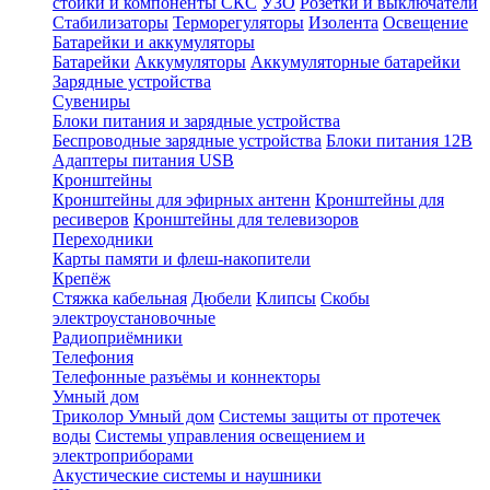
стойки и компоненты СКС
УЗО
Розетки и выключатели
Стабилизаторы
Терморегуляторы
Изолента
Освещение
Батарейки и аккумуляторы
Батарейки
Аккумуляторы
Аккумуляторные батарейки
Зарядные устройства
Сувениры
Блоки питания и зарядные устройства
Беспроводные зарядные устройства
Блоки питания 12В
Адаптеры питания USB
Кронштейны
Кронштейны для эфирных антенн
Кронштейны для
ресиверов
Кронштейны для телевизоров
Переходники
Карты памяти и флеш-накопители
Крепёж
Стяжка кабельная
Дюбели
Клипсы
Скобы
электроустановочные
Радиоприёмники
Телефония
Телефонные разъёмы и коннекторы
Умный дом
Триколор Умный дом
Системы защиты от протечек
воды
Системы управления освещением и
электроприборами
Акустические системы и наушники