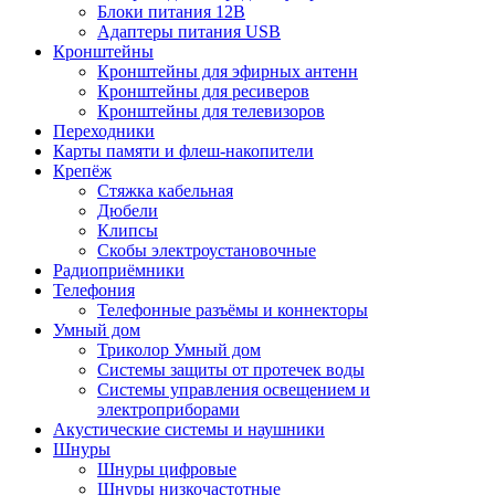
Блоки питания 12В
Адаптеры питания USB
Кронштейны
Кронштейны для эфирных антенн
Кронштейны для ресиверов
Кронштейны для телевизоров
Переходники
Карты памяти и флеш-накопители
Крепёж
Стяжка кабельная
Дюбели
Клипсы
Скобы электроустановочные
Радиоприёмники
Телефония
Телефонные разъёмы и коннекторы
Умный дом
Триколор Умный дом
Системы защиты от протечек воды
Системы управления освещением и
электроприборами
Акустические системы и наушники
Шнуры
Шнуры цифровые
Шнуры низкочастотные