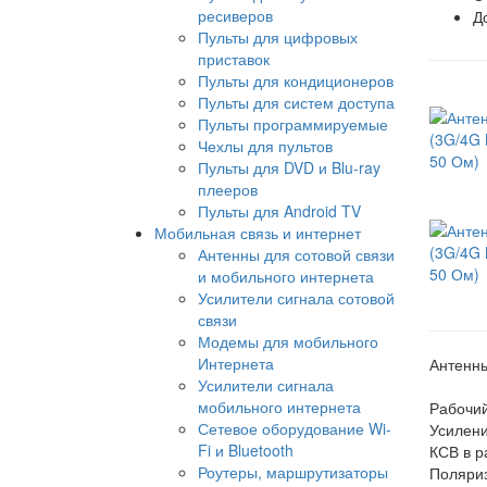
ресиверов
Д
Пульты для цифровых
приставок
Пульты для кондиционеров
Пульты для систем доступа
Пульты программируемые
Чехлы для пультов
Пульты для DVD и Blu-ray
плееров
Пульты для Android TV
Мобильная связь и интернет
Антенны для сотовой связи
и мобильного интернета
Усилители сигнала сотовой
связи
Модемы для мобильного
Интернета
Антенны
Усилители сигнала
мобильного интернета
Рабочи
Сетевое оборудование Wi-
Усил
Fi и Bluetooth
КСВ в р
Роутеры, маршрутизаторы
Пол