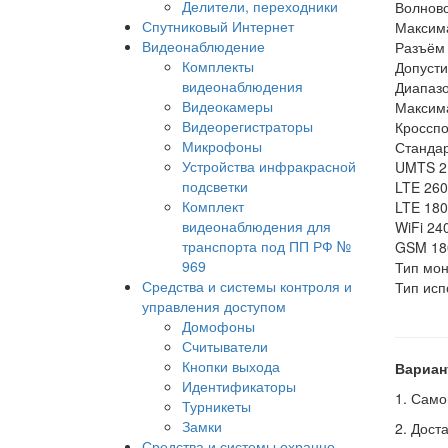
Делители, переходники
Волно
Спутниковый Интернет
Максим
Видеонаблюдение
Ра
Комплекты
Допус
видеонаблюдения
Диапа
Видеокамеры
Максим
Видеорегистраторы
Кроссп
Микрофоны
Стан
Устройства инфракрасной
UMTS 2
подсветки
LTE 260
Комплект
LTE 180
видеонаблюдения для
WiFi 24
транспорта под ПП РФ №
GSM 18
969
Тип м
Средства и системы контроля и
Тип и
управления доступом
С г
Домофоны
Считыватели
Кнопки выхода
Вариан
Идентификаторы
1. Само
Турникеты
Замки
2. Дост
Средства и системы охранно-