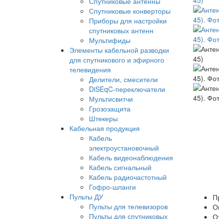
Спутниковые антенны
Спутниковые конверторы
Приборы для настройки
спутниковых антенн
Мультифиды
Элементы кабельной разводки
для спутникового и эфирного
телевидения
Делители, смесители
DiSEqC-переключатели
Мультисвитчи
Грозозащита
Штекеры
Кабельная продукция
Кабель
электроустановочный
Кабель видеонаблюдения
Кабель сигнальный
Кабель радиочастотный
Гофро-шланги
Пульты ДУ
П
Пульты для телевизоров
О
Пульты для спутниковых
О