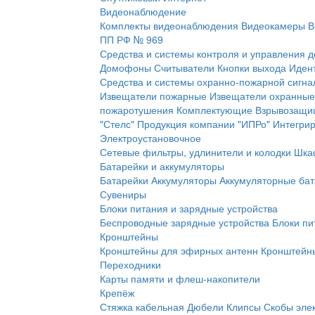
Видеонаблюдение
Комплекты видеонаблюдения
Видеокамеры
В
ПП РФ № 969
Средства и системы контроля и управления 
Домофоны
Считыватели
Кнопки выхода
Иден
Средства и системы охранно-пожарной сигна
Извещатели пожарные
Извещатели охранные
пожаротушения
Комплектующие
Взрывозащи
"Стелс"
Продукция компании "ИПРо"
Интегри
Электроустановочное
Сетевые фильтры, удлинители и колодки
Шка
Батарейки и аккумуляторы
Батарейки
Аккумуляторы
Аккумуляторные бат
Сувениры
Блоки питания и зарядные устройства
Беспроводные зарядные устройства
Блоки пи
Кронштейны
Кронштейны для эфирных антенн
Кронштейны
Переходники
Карты памяти и флеш-накопители
Крепёж
Стяжка кабельная
Дюбели
Клипсы
Скобы эле