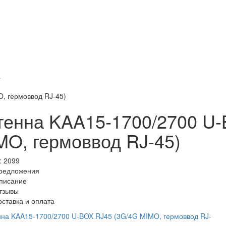
а
, гермоввод RJ-45)
тенна KAA15-1700/2700 U-
MO, гермоввод RJ-45)
:
2099
редложения
писание
тзывы
оставка и оплата