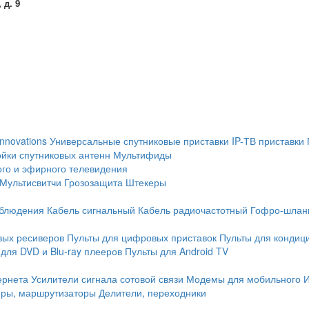
 д. 9
Innovations
Универсальные спутниковые приставки
IP-ТВ приставки
йки спутниковых антенн
Мультифиды
ого и эфирного телевидения
Мультисвитчи
Грозозащита
Штекеры
аблюдения
Кабель сигнальный
Кабель радиочастотный
Гофро-шлан
вых ресиверов
Пульты для цифровых приставок
Пульты для кондиц
для DVD и Blu-ray плееров
Пульты для Android TV
ернета
Усилители сигнала сотовой связи
Модемы для мобильного 
еры, маршрутизаторы
Делители, переходники