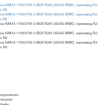
редложения
писание
тзывы