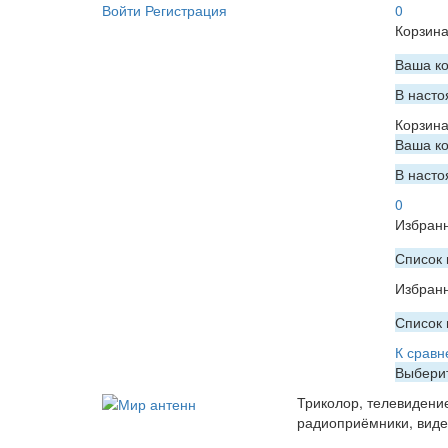
Войти
Регистрация
0
Корзин
Ваша ко
В насто
Корзин
Ваша ко
В насто
0
Избран
Список 
Избран
Список 
К сравн
Выберит
Триколор, телевидени
радиоприёмники, вид