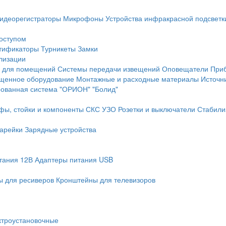
идеорегистраторы
Микрофоны
Устройства инфракрасной подсветк
доступом
тификаторы
Турникеты
Замки
лизации
 для помещений
Системы передачи извещений
Оповещатели
При
щенное оборудование
Монтажные и расходные материалы
Источн
рованная система "ОРИОН" "Болид"
фы, стойки и компоненты СКС
УЗО
Розетки и выключатели
Стабили
арейки
Зарядные устройства
тания 12В
Адаптеры питания USB
 для ресиверов
Кронштейны для телевизоров
ктроустановочные