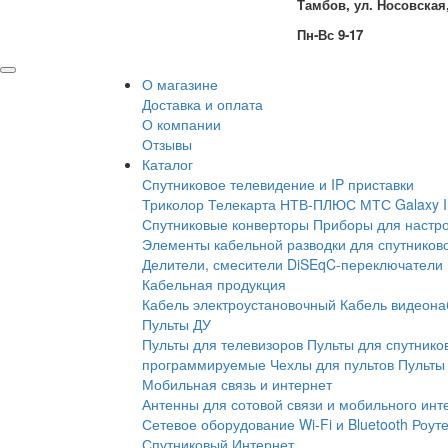
Тамбов, ул. Носовская,
Пн-Вс 9-17
О магазине
Доставка и оплата
О компании
Отзывы
Каталог
Спутниковое телевидение и IP приставки
Триколор
Телекарта
НТВ-ПЛЮС
МТС
Galaxy 
Спутниковые конверторы
Приборы для настро
Элементы кабельной разводки для спутников
Делители, смесители
DiSEqC-переключатели
Кабельная продукция
Кабель электроустановочный
Кабель видеон
Пульты ДУ
Пульты для телевизоров
Пульты для спутнико
программируемые
Чехлы для пультов
Пульты 
Мобильная связь и интернет
Антенны для сотовой связи и мобильного инт
Сетевое оборудование Wi-Fi и Bluetooth
Роут
Спутниковый Интернет