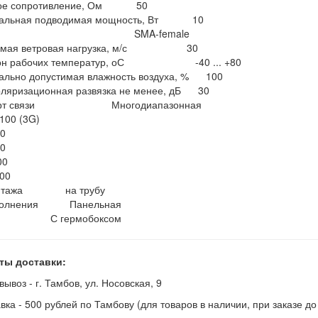
вое сопротивление, Ом 50
альная подводимая мощность, Вт 10
зъём SMA-female
тимая ветровая нагрузка, м/с 30
зон рабочих температур, оС -40 ... +80
ально допустимая влажность воздуха, % 100
оляризационная развязка не менее, дБ 30
дарт связи Многодиапазонная
100 (3G)
0
0
00
00
онтажа на трубу
сполнения Панельная
ермобоксом
ты доставки:
вывоз - г. Тамбов, ул. Носовская, 9
авка - 500 рублей по Тамбову (для товаров в наличии, при заказе д